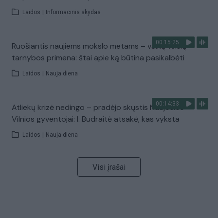
Laidos
|
Informacinis skydas
00:15:25
Ruošiantis naujiems mokslo metams – vaikų teisių
tarnybos primena: štai apie ką būtina pasikalbėti
Laidos
|
Nauja diena
00:14:33
Atliekų krizė nedingo – pradėjo skųstis Naujosios
Vilnios gyventojai: I. Budraitė atsakė, kas vyksta
Laidos
|
Nauja diena
Visi įrašai