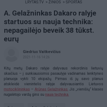
LRYTAS.TV
>
ŽINIOS
>
SPORTAS
A. Gelažninkas Dakaro ralyje
startuos su nauja technika:
nepagailėjo beveik 38 tūkst.
eurų
Giedrius Vaitkevičius
2021-11-16 14:26
Kitų metų Dakaro ralyje dalyvaus rekordinis lietuvių
skaičius – į sunkiausiomis pasaulyje vadinamas lenktynes
planuoja vykti 10 ekipažų. Pirmas iš jų savo planus
atskleidė vienintelis ralyje dalyvausiantis Lietuvos
motociklininkas
–
Arūnas Gelažninkas.
Jis „vienišių“ klasės
nugalėtojo vardą gins su
nauja technika.