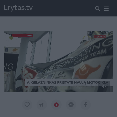
Paremkite Ukrainą