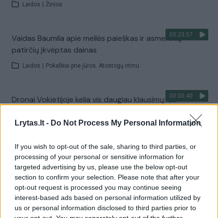
Laidos
|
Žinios
00:23:57
Vaidas Baumila apie meilės paieškas ir asmeninių
patirčių įkvėptas dainas
Laidos
|
Pokalbiai prie jūros. Atostogų ritmu
00:00:40
Dronai Vokietijoje kelia vis daugiau klausimų: du
pastebėti virš karinės bazės
Lrytas.lt -
Do Not Process My Personal Information
Žinios
|
Pasaulis
If you wish to opt-out of the sale, sharing to third parties, or
processing of your personal or sensitive information for
Visi įrašai
targeted advertising by us, please use the below opt-out
section to confirm your selection. Please note that after your
opt-out request is processed you may continue seeing
interest-based ads based on personal information utilized by
Žiūrimiausi įrašai
us or personal information disclosed to third parties prior to