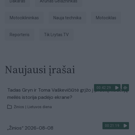
Dakaras
Arūnas Gelažninkas
motociklininkas
nauja technika
motociklas
Reporteris
tik Lrytas.TV
Naujausi įrašai
00:42:29
Tadas Gryn ir Toma Vaškevičiūtė grįžo į praeitį: kodėl jų
meilės istorija padėjo ekrane?
Žinios
|
Lietuvos diena
00:21:19
„Žinios“ 2026-08-08