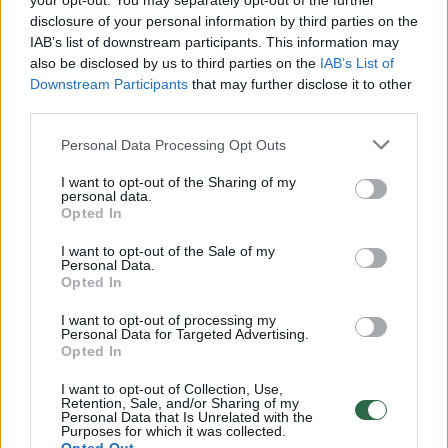
your opt-out. You may separately opt-out of the further
disclosure of your personal information by third parties on the
00:00:30
IAB’s list of downstream participants. This information may
Vaizdai iš tragiškos avarijos Vilniaus r.: dviejų moterų ir
also be disclosed by us to third parties on the
IAB’s List of
vaiko gyvybių išgelbėti nepavyko
Downstream Participants
that may further disclose it to other
Žinios
|
Lietuvos diena
third parties.
Personal Data Processing Opt Outs
00:00:57
Savaitės vidurys nusimato karštas: temperatūra kils iki
I want to opt-out of the Sharing of my
32 laipsnių šilumos
personal data.
Opted In
Žinios
|
Orai
I want to opt-out of the Sale of my
Personal Data.
Opted In
00:15:54
V. Zalužno pasisakymą laiko bandymu įsitvirtinti
Ukrainos politikoje: jis yra neteisus
I want to opt-out of processing my
Personal Data for Targeted Advertising.
Opted In
Laidos
|
Nauja diena
I want to opt-out of Collection, Use,
Retention, Sale, and/or Sharing of my
Personal Data that Is Unrelated with the
00:05:25
K. Prunskienės brolis prisiminė jaudinančią akimirką
Purposes for which it was collected.