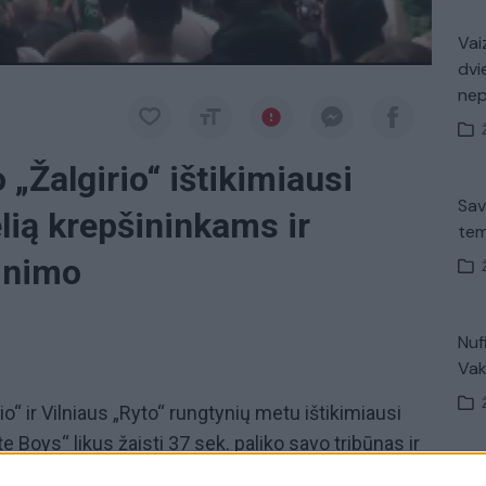
Vaiz
dvi
ne
„Žalgirio“ ištikimiausi
Sav
elią krepšininkams ir
tem
kinimo
Nuf
Vak
“ ir Vilniaus „Ryto“ rungtynių metu ištikimiausi
 Boys“ likus žaisti 37 sek. paliko savo tribūnas ir
finalinei rungtynių sirenai jie užblokavo kelią į
Avar