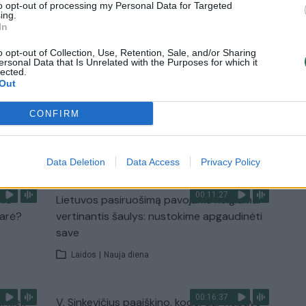
Žinios
|
Orai
to opt-out of processing my Personal Data for Targeted
ing.
In
0:44
00:00:57
auktas
Sinoptikai atsakė, kokiais orais užbaigsime
o opt-out of Collection, Use, Retention, Sale, and/or Sharing
ersonal Data that Is Unrelated with the Purposes for which it
darbo savaitę: karščiai atsitrauks
lected.
Out
Žinios
|
Orai
CONFIRM
TV
Visi įrašai
Data Deletion
Data Access
Privacy Policy
00:11:27
nio
Lietuvos pasiruošimą pavojams neigiamai
narė?
vertinantis šaulys: nustokime apgaudinėti
save
Laidos
|
Nauja diena
00:16:37
, kiek
V. Sinkevičius paaiškino, kodėl dar nebuvo