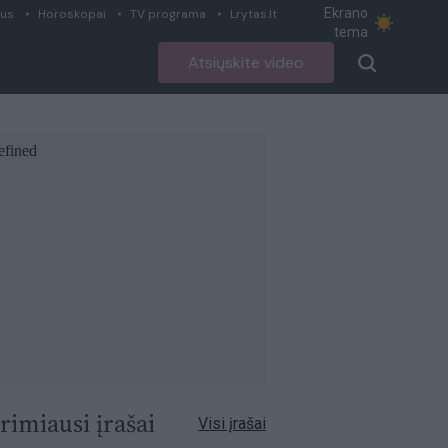
Ekrano
ius
Horoskopai
TV programa
Lrytas.lt
tema
Atsiųskite video
rimiausi įrašai
Visi įrašai