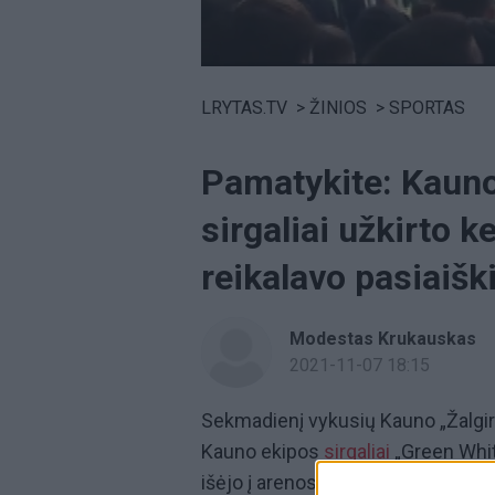
Volume
0%
LRYTAS.TV
>
ŽINIOS
>
SPORTAS
Pamatykite: Kauno 
sirgaliai užkirto k
reikalavo pasiaiš
Modestas Krukauskas
2021-11-07 18:15
Sekmadienį vykusių Kauno „Žalgirio
Kauno ekipos
sirgaliai
„Green White
išėjo į arenos koridorių. Nuaidėjus 