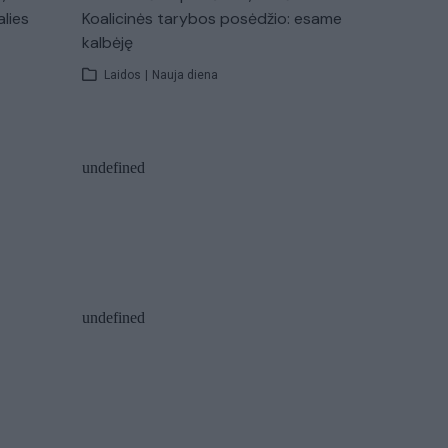
alies
Koalicinės tarybos posėdžio: esame
kalbėję
Laidos
|
Nauja diena