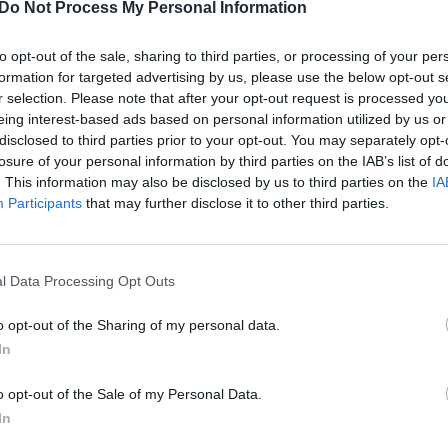
Do Not Process My Personal Information
 žaidėjams ir reikalavo paaiškinimo dėl slogaus
aut
jų pasiaiškinimo
sirgaliai
išlydėjo juos
to opt-out of the sale, sharing to third parties, or processing of your per
is.
formation for targeted advertising by us, please use the below opt-out s
r selection. Please note that after your opt-out request is processed y
eing interest-based ads based on personal information utilized by us or
rgaliai
Kauno Žalgiris
disclosed to third parties prior to your opt-out. You may separately opt-
losure of your personal information by third parties on the IAB’s list of
. This information may also be disclosed by us to third parties on the
IA
lniaus Rytas
tik Lrytas.TV
Participants
that may further disclose it to other third parties.
l Data Processing Opt Outs
Visi įrašai
o opt-out of the Sharing of my personal data.
In
1:05
00:00:44
Plinta audros vaizdai iš visos Lietuvos:
iai liko
netoli Druskininkų vėjas vertė ištisus
o opt-out of the Sale of my Personal Data.
medžius
In