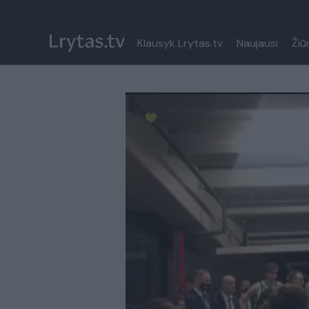
Klausyk Lrytas.tv
Naujausi
Žiū
Paremkite Ukrainą