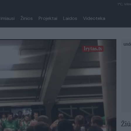
1°C, Viln
rimiausi
Žinios
Projektai
Laidos
Videoteka
Žiū