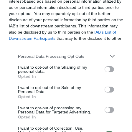
interest-based ads based on personal information utilized by
us or personal information disclosed to third parties prior to
your opt-out. You may separately opt-out of the further
disclosure of your personal information by third parties on the
Žiūrimiausi įrašai
IAB’s list of downstream participants. This information may
also be disclosed by us to third parties on the
IAB’s List of
Downstream Participants
that may further disclose it to other
third parties.
00:00:30
Vaizdai iš tragiškos avarijos Vilniaus r.: dviejų moterų ir
vaiko gyvybių išgelbėti nepavyko
Personal Data Processing Opt Outs
Žinios
|
Lietuvos diena
I want to opt-out of the Sharing of my
personal data.
Opted In
00:00:57
Savaitės vidurys nusimato karštas: temperatūra kils iki
I want to opt-out of the Sale of my
32 laipsnių šilumos
Personal Data.
Opted In
Žinios
|
Orai
I want to opt-out of processing my
Personal Data for Targeted Advertising.
Opted In
00:00:59
Nufilmavo, kaip patvino Vilniaus Vakarinis aplinkkelis:
I want to opt-out of Collection, Use,
vaizdas pribloškia