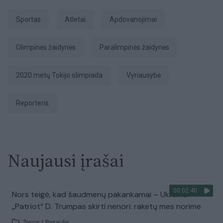
sportas
atletai
apdovanojimai
Olimpinės žaidynės
paralimpinės žaidynės
2020 metų Tokijo olimpiada
Vyriausybė
Reporteris
Naujausi įrašai
00:02:40
Nors teigė, kad šaudmenų pakankamai – Ukrainai
„Patriot“ D. Trumpas skirti nenori: raketų mes norime
Žinios
|
Pasaulis