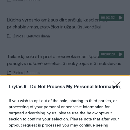
00:03:52
Liūdna vyresnio amžiaus dirbančiųjų kasdienybė –
priekabiavimas, patyčios ir užgaulūs įvardžiai
Žinios
|
Lietuvos diena
00:00:29
Tailandą sukrėtė protu nesuvokiamas išpuolis:
paauglys nušovė senelius, 3 mokytojus ir 3 moksleivius
Žinios
|
Pasaulis
Lrytas.lt -
Do Not Process My Personal Information
00:02:08
Aukštaitijos pučiamųjų orkestras Nyderlanduose
apgynė čempionų vardą
If you wish to opt-out of the sale, sharing to third parties, or
processing of your personal or sensitive information for
Žinios
|
Lietuvos diena
targeted advertising by us, please use the below opt-out
section to confirm your selection. Please note that after your
opt-out request is processed you may continue seeing
Visi įrašai