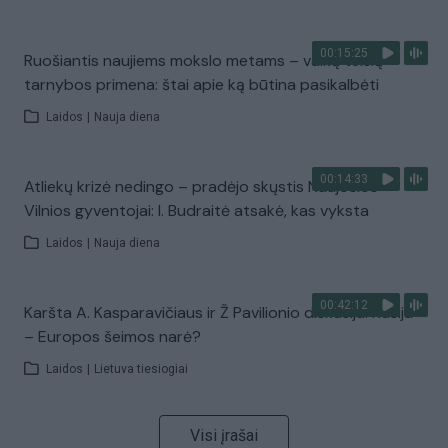
00:15:25
Ruošiantis naujiems mokslo metams – vaikų teisių
tarnybos primena: štai apie ką būtina pasikalbėti
Laidos
|
Nauja diena
00:14:33
Atliekų krizė nedingo – pradėjo skųstis Naujosios
Vilnios gyventojai: I. Budraitė atsakė, kas vyksta
Laidos
|
Nauja diena
00:42:12
Karšta A. Kasparavičiaus ir Ž Pavilionio diskusija: Rusija
– Europos šeimos narė?
Laidos
|
Lietuva tiesiogiai
Visi įrašai