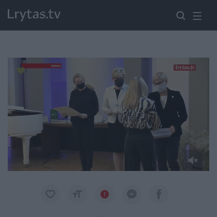
Paremkite Ukrainą