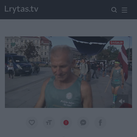
Paremkite Ukrainą