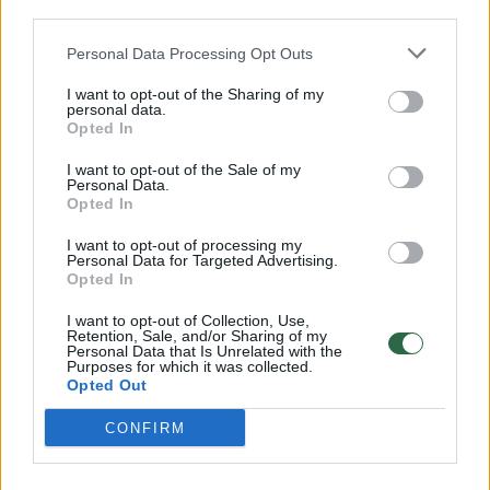
Savaitės vidurys nusimato karštas: temperatūra kils iki
third parties.
32 laipsnių šilumos
Personal Data Processing Opt Outs
Žinios
|
Orai
I want to opt-out of the Sharing of my
personal data.
Opted In
00:00:59
Nufilmavo, kaip patvino Vilniaus Vakarinis aplinkkelis:
vaizdas pribloškia
I want to opt-out of the Sale of my
Personal Data.
Opted In
Žinios
|
Lietuvos diena
I want to opt-out of processing my
Personal Data for Targeted Advertising.
00:00:55
Avarija Vilniuje: į stotelę įsirėžęs automobilis sužalojo
Opted In
dvi moteris
I want to opt-out of Collection, Use,
Retention, Sale, and/or Sharing of my
Žinios
|
Lietuvos diena
Personal Data that Is Unrelated with the
Purposes for which it was collected.
Opted Out
Visi įrašai
CONFIRM