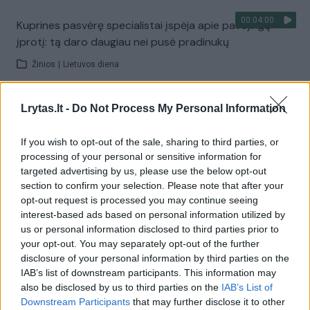
00:04:00
Kuprines pasvėrę specialistai įspėja apie pavojingą
įprotį: tą daro daugiau nei pusė pradinukų
Žinios
|
Lietuvos diena
Lrytas.lt -
Do Not Process My Personal Information
Visi įrašai
If you wish to opt-out of the sale, sharing to third parties, or
processing of your personal or sensitive information for
Žiūrimiausi įrašai
targeted advertising by us, please use the below opt-out
section to confirm your selection. Please note that after your
opt-out request is processed you may continue seeing
interest-based ads based on personal information utilized by
00:00:30
Vaizdai iš tragiškos avarijos Vilniaus r.: dviejų moterų ir
us or personal information disclosed to third parties prior to
vaiko gyvybių išgelbėti nepavyko
your opt-out. You may separately opt-out of the further
disclosure of your personal information by third parties on the
Žinios
|
Lietuvos diena
IAB’s list of downstream participants. This information may
also be disclosed by us to third parties on the
IAB’s List of
Downstream Participants
that may further disclose it to other
00:00:57