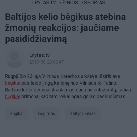
LRYTAS.TV
>
ŽINIOS
>
SPORTAS
Baltijos kelio bėgikus stebina
žmonių reakcijos: jaučiame
pasididžiavimą
Lrytas.tv
2019-08-23 08:47
Rugpjūčio 23-ąją Vilniaus Katedros aikštėje išsirikiavę
bėgikai
pasileido į ilgą kelionę nuo Vilniaus iki Talino.
Baltijos kelio bėgimai įtraukia vis daugiau entuziastų, tačiau
bėgikai
primena, kad tam reikalingas geras pasiruošimas.
bėgikai
bėgimas
Baltijos kelias