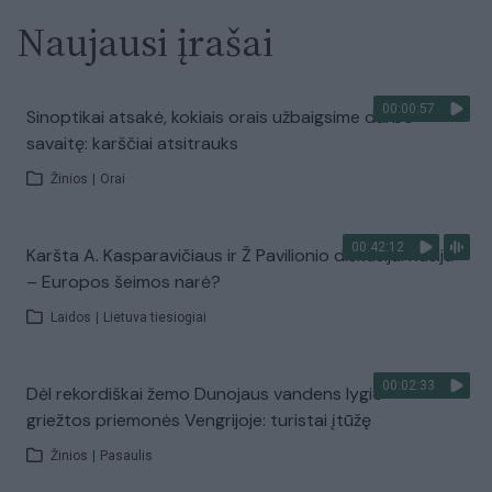
Naujausi įrašai
00:00:57
Sinoptikai atsakė, kokiais orais užbaigsime darbo
savaitę: karščiai atsitrauks
Žinios
|
Orai
00:42:12
Karšta A. Kasparavičiaus ir Ž Pavilionio diskusija: Rusija
– Europos šeimos narė?
Laidos
|
Lietuva tiesiogiai
00:02:33
Dėl rekordiškai žemo Dunojaus vandens lygio –
griežtos priemonės Vengrijoje: turistai įtūžę
Žinios
|
Pasaulis