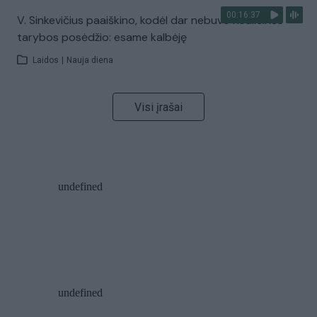
00:16:37
V. Sinkevičius paaiškino, kodėl dar nebuvo Koalicinės
tarybos posėdžio: esame kalbėję
Laidos
|
Nauja diena
Visi įrašai