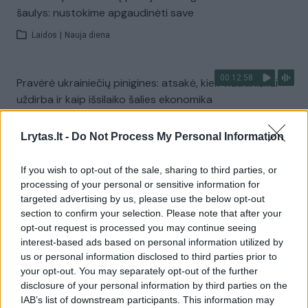
šaulys: nustokime apgaudinėti save
Laidos
|
Nauja diena
00:12:58
Pravėrė ukrainiečių pinigines: atsakė, kiek vidutiniškai
uždirba ir kaip išsilaiko šalies ekonomika
Laidos
|
Nauja diena
Lrytas.lt -
Do Not Process My Personal Information
Visi įrašai
If you wish to opt-out of the sale, sharing to third parties, or
processing of your personal or sensitive information for
targeted advertising by us, please use the below opt-out
section to confirm your selection. Please note that after your
Žiūrimiausi įrašai
opt-out request is processed you may continue seeing
interest-based ads based on personal information utilized by
us or personal information disclosed to third parties prior to
your opt-out. You may separately opt-out of the further
00:00:30
Vaizdai iš tragiškos avarijos Vilniaus r.: dviejų moterų ir
disclosure of your personal information by third parties on the
vaiko gyvybių išgelbėti nepavyko
IAB’s list of downstream participants. This information may