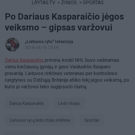
LRYTAS.TV
>
ŽINIOS
>
SPORTAS
Po Dariaus Kasparaičio jėgos
veiksmo – gipsas varžovui
„Lietuvos ryto“ televizija
2018-04-16 13:59
Darius Kasparaitis
priminė, kodėl NHL buvo vadinamas
vienu kiečiausių gynėjų ir gavo Vaiduoklio Kasparo
pravardę. Lietuvos rinktinės veteranas per kontrolines
rungtynes su Didžiąją Britanija atliko tokį jėgos veiksmą, po
kurio jo varžovui teko sugipsuoti čiurną.
Darius Kasparaitis
Ledo ritulys
Lietuvos vyrų ledo ritulio rinktinė
sportas