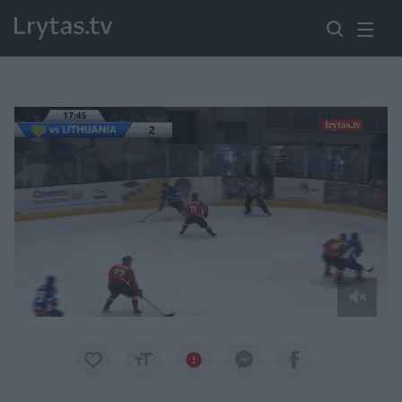
Paremkite Ukrainą