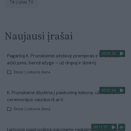
tik Lrytas.TV
Naujausi įrašai
00:01:33
Pagarbą K. Prunskienei atidavę premjeras ​ir J. Olekas:
ačiū jums, bendražyge – už drąsą ir išmintį
Žinios
|
Lietuvos diena
00:01:54
K. Prunskienė išlydėta į paskutinę kelionę: užfiksavo
ceremonijos vaizdus iš arti
Žinios
|
Lietuvos diena
00:11:27
Lietuvos pasiruošimą pavojams neigiamai vertinantis