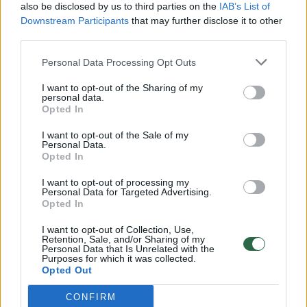
also be disclosed by us to third parties on the
IAB’s List of
Žinios
|
Lietuvos diena
Downstream Participants
that may further disclose it to other
third parties.
00:00:57
Savaitės vidurys nusimato karštas: temperatūra kils iki
Personal Data Processing Opt Outs
32 laipsnių šilumos
I want to opt-out of the Sharing of my
personal data.
Žinios
|
Orai
Opted In
I want to opt-out of the Sale of my
00:00:59
Personal Data.
Nufilmavo, kaip patvino Vilniaus Vakarinis aplinkkelis:
Opted In
vaizdas pribloškia
I want to opt-out of processing my
Žinios
|
Lietuvos diena
Personal Data for Targeted Advertising.
Opted In
00:02:01
I want to opt-out of Collection, Use,
„Pagarba pirmajai premjerei“: pasidalijo jautriais
Retention, Sale, and/or Sharing of my
prisiminimais apie Kazimierą Prunskienę
Personal Data that Is Unrelated with the
Purposes for which it was collected.
Opted Out
Žinios
|
Lietuvos diena
CONFIRM