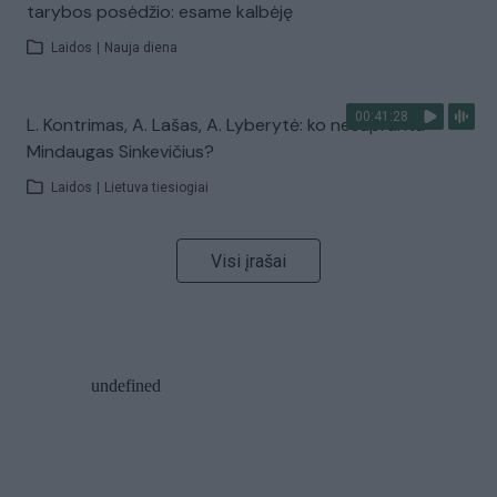
tarybos posėdžio: esame kalbėję
Laidos
|
Nauja diena
00:41:28
L. Kontrimas, A. Lašas, A. Lyberytė: ko nesupranta
Mindaugas Sinkevičius?
Laidos
|
Lietuva tiesiogiai
Visi įrašai