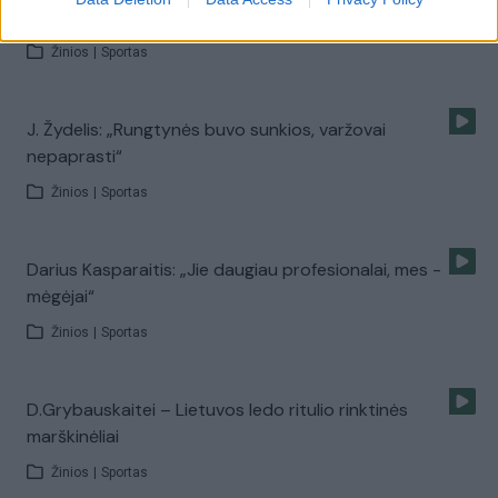
atsilaikėme
Žinios
|
Sportas
J. Žydelis: „Rungtynės buvo sunkios, varžovai
nepaprasti“
Žinios
|
Sportas
Darius Kasparaitis: „Jie daugiau profesionalai, mes -
mėgėjai“
Žinios
|
Sportas
D.Grybauskaitei – Lietuvos ledo ritulio rinktinės
marškinėliai
Žinios
|
Sportas