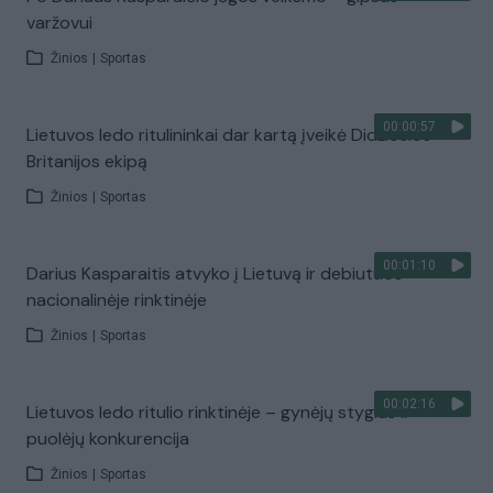
varžovui
Žinios
|
Sportas
00:00:57
Lietuvos ledo ritulininkai dar kartą įveikė Didžiosios
Britanijos ekipą
Žinios
|
Sportas
00:01:10
Darius Kasparaitis atvyko į Lietuvą ir debiutuos
nacionalinėje rinktinėje
Žinios
|
Sportas
00:02:16
Lietuvos ledo ritulio rinktinėje – gynėjų stygius ir
puolėjų konkurencija
Žinios
|
Sportas