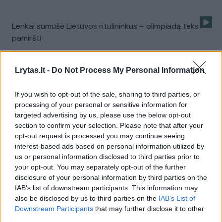
Lenkai sumušė Lietuvos ritulininkus – olimpiadą teks
pamiršti
Žinios
|
Sportas
Lrytas.lt -
Do Not Process My Personal Information
Be lazdų likusi ledo ritulio rinktinė žaidė futbolą
If you wish to opt-out of the sale, sharing to third parties, or
processing of your personal or sensitive information for
Žinios
|
Sportas
targeted advertising by us, please use the below opt-out
section to confirm your selection. Please note that after your
opt-out request is processed you may continue seeing
Rinktinės pranašu tapęs R. Giedraitis: „Laimėsime 20
interest-based ads based on personal information utilized by
taškų“
us or personal information disclosed to third parties prior to
your opt-out. You may separately opt-out of the further
Žinios
|
Eurobasket 2015
disclosure of your personal information by third parties on the
IAB’s list of downstream participants. This information may
also be disclosed by us to third parties on the
IAB’s List of
Lietuvos ledo ritulininkai: Olandijoje išspaudėme
Downstream Participants
that may further disclose it to other
maksimumą
third parties.