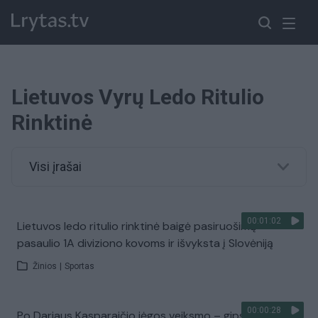
Lietuvos Vyrų Ledo Ritulio
Rinktinė
Visi įrašai
00:01:02
Lietuvos ledo ritulio rinktinė baigė pasiruošimą
pasaulio 1A diviziono kovoms ir išvyksta į Slovėniją
Žinios
|
Sportas
00:00:28
Po Dariaus Kasparaičio jėgos veiksmo – gipsas