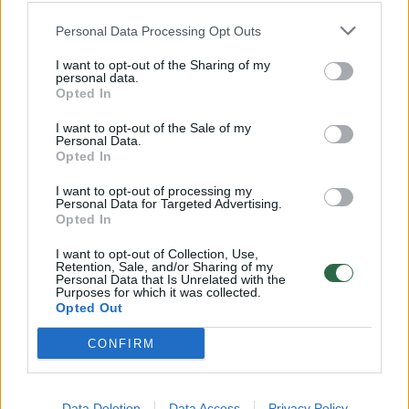
Žinios
|
Sportas
Personal Data Processing Opt Outs
I want to opt-out of the Sharing of my
Lietuvos ledo ritulininkai palaužė britus ir išplėšė
personal data.
Opted In
bronzą
I want to opt-out of the Sale of my
Žinios
|
Sportas
Personal Data.
Opted In
Ledo ritulio rinktinė tiki pergale prieš Estiją
I want to opt-out of processing my
Personal Data for Targeted Advertising.
Opted In
Žinios
|
Sportas
I want to opt-out of Collection, Use,
Retention, Sale, and/or Sharing of my
Personal Data that Is Unrelated with the
Nerijus Ališauskas: rungtynės su Estija turbūt bus
Purposes for which it was collected.
lemiamos
Opted Out
Žinios
|
Sportas
CONFIRM
Bernd Haake: 11 sekundę pelnėme įvartį, o paskui
Data Deletion
Data Access
Privacy Policy