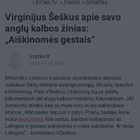
LRYTAS.TV
>
ŽINIOS
>
SPORTAS
Virginijus Šeškus apie savo
anglų kalbos žinias:
„Aiškinomės gestais“
Lrytas.lt
2018-01-05 15:40
Milžiniško Lietuvos ir užsienio žiniasklaidos dėmesio
sulaukusi Ballų šeimyna surengė pirmąją, oficialią spaudos
konferenciją. Pats V.Šeškus, į klausimą, ką jis galėtų
pakomentuoti dėl anglų kalbos mokėjimo, klausiančiam JAV
žurnalistui atsakė, kad su mielu noru su juo pabendraus
atskirai. „Man padės taip pat ir patys Prienų žaidėjai, kurie
moka
anglų kalba.
Kita vertus, šiandien kalbėjomės su
LiAngelo ir gestais aiškinomės ir viską supratome. Ar tiesa,
LiAngelo“, - komentavo V.Šeškus.