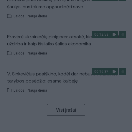
šaulys: nustokime apgaudinėti save
Laidos
|
Nauja diena
00:12:58
Pravėrė ukrainiečių pinigines: atsakė, kiek vidutiniškai
uždirba ir kaip išsilaiko šalies ekonomika
Laidos
|
Nauja diena
00:16:37
V. Sinkevičius paaiškino, kodėl dar nebuvo Koalicinės
tarybos posėdžio: esame kalbėję
Laidos
|
Nauja diena
Visi įrašai