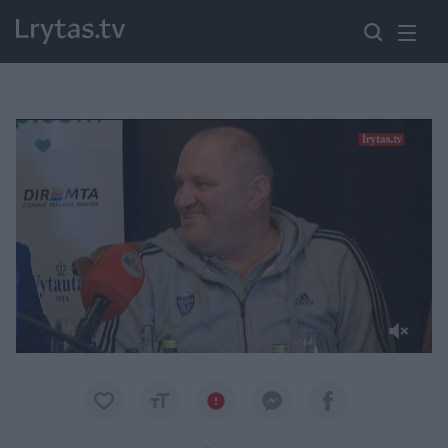
Paremkite Ukrainą