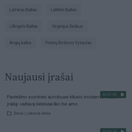
LaVaras Ballas
LaMelo Ballas
LiAngelo Ballas
Virginijus Šeškus
anglų kalba
Prienų Birštono Vytautas
Naujausi įrašai
00:01:05
Paviešino sostinės autobuse kilusio incidento vaizdo
įrašą: važiavę keleiviai liko be amo
Žinios
|
Lietuvos diena
00:00:44