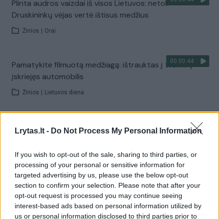
Plinta audros vaizdai iš visos Lietuvos: netoli
Druskininkų vėjas vertė ištisus medžius
Žinios
|
Orai
00:00:44
Pamatykite filmuotą medžiagą: ištrauktas į tvenkinį
įskriejęs automobilis
Žinios
|
Lietuvos diena
00:00:57
Sinoptikai atsakė, kokiais orais užbaigsime darbo
Lrytas.lt -
Do Not Process My Personal Information
savaitę: karščiai atsitrauks
If you wish to opt-out of the sale, sharing to third parties, or
Žinios
|
Orai
processing of your personal or sensitive information for
targeted advertising by us, please use the below opt-out
section to confirm your selection. Please note that after your
Visi įrašai
opt-out request is processed you may continue seeing
interest-based ads based on personal information utilized by
us or personal information disclosed to third parties prior to