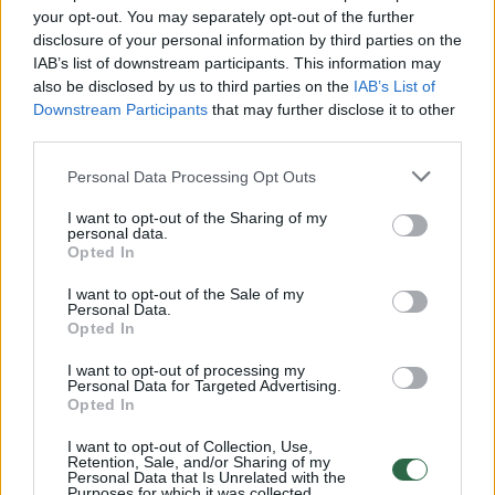
your opt-out. You may separately opt-out of the further
Žiūrimiausi įrašai
disclosure of your personal information by third parties on the
IAB’s list of downstream participants. This information may
also be disclosed by us to third parties on the
IAB’s List of
00:00:30
Vaizdai iš tragiškos avarijos Vilniaus r.: dviejų moterų ir
Downstream Participants
that may further disclose it to other
third parties.
vaiko gyvybių išgelbėti nepavyko
Žinios
|
Lietuvos diena
Personal Data Processing Opt Outs
I want to opt-out of the Sharing of my
personal data.
00:00:57
Savaitės vidurys nusimato karštas: temperatūra kils iki
Opted In
32 laipsnių šilumos
I want to opt-out of the Sale of my
Personal Data.
Žinios
|
Orai
Opted In
I want to opt-out of processing my
00:00:59
Personal Data for Targeted Advertising.
Nufilmavo, kaip patvino Vilniaus Vakarinis aplinkkelis:
Opted In
vaizdas pribloškia
I want to opt-out of Collection, Use,
Žinios
|
Lietuvos diena
Retention, Sale, and/or Sharing of my
Personal Data that Is Unrelated with the
Purposes for which it was collected.