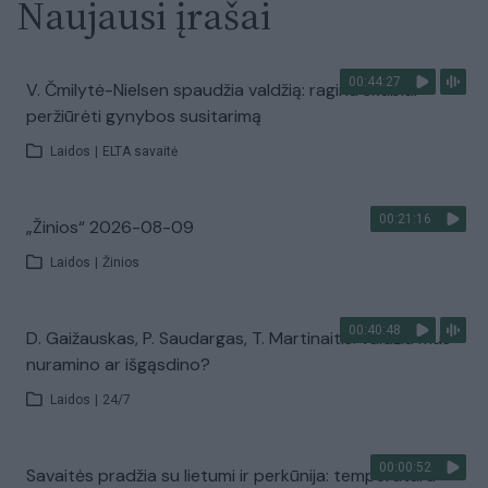
Naujausi įrašai
00:44:27
V. Čmilytė-Nielsen spaudžia valdžią: ragina skubiai
peržiūrėti gynybos susitarimą
Laidos
|
ELTA savaitė
00:21:16
„Žinios“ 2026-08-09
Laidos
|
Žinios
00:40:48
D. Gaižauskas, P. Saudargas, T. Martinaitis: valdžia mus
nuramino ar išgąsdino?
Laidos
|
24/7
00:00:52
Savaitės pradžia su lietumi ir perkūnija: temperatūra