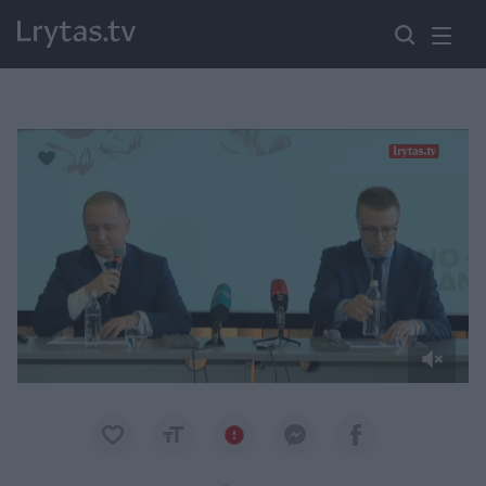
Paremkite Ukrainą