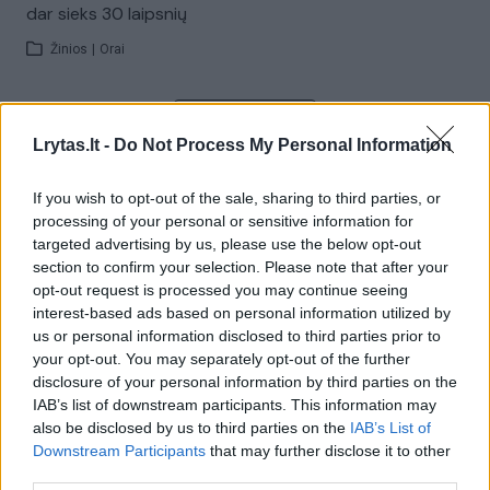
dar sieks 30 laipsnių
Žinios
|
Orai
Visi įrašai
Lrytas.lt -
Do Not Process My Personal Information
If you wish to opt-out of the sale, sharing to third parties, or
Žiūrimiausi įrašai
processing of your personal or sensitive information for
targeted advertising by us, please use the below opt-out
section to confirm your selection. Please note that after your
opt-out request is processed you may continue seeing
00:00:30
Vaizdai iš tragiškos avarijos Vilniaus r.: dviejų moterų ir
interest-based ads based on personal information utilized by
vaiko gyvybių išgelbėti nepavyko
us or personal information disclosed to third parties prior to
your opt-out. You may separately opt-out of the further
Žinios
|
Lietuvos diena
disclosure of your personal information by third parties on the
IAB’s list of downstream participants. This information may
also be disclosed by us to third parties on the
IAB’s List of
00:00:57
Savaitės vidurys nusimato karštas: temperatūra kils iki
Downstream Participants
that may further disclose it to other
32 laipsnių šilumos
third parties.