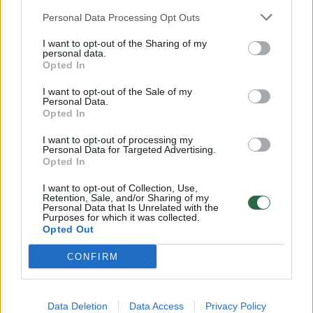
Žinios
|
Orai
Personal Data Processing Opt Outs
I want to opt-out of the Sharing of my
personal data.
00:15:54
V. Zalužno pasisakymą laiko bandymu įsitvirtinti
Opted In
Ukrainos politikoje: jis yra neteisus
I want to opt-out of the Sale of my
Laidos
|
Nauja diena
Personal Data.
Opted In
I want to opt-out of processing my
00:00:57
Sinoptikai atsakė, kokiais orais užbaigsime darbo
Personal Data for Targeted Advertising.
savaitę: karščiai atsitrauks
Opted In
Žinios
|
Orai
I want to opt-out of Collection, Use,
Retention, Sale, and/or Sharing of my
Personal Data that Is Unrelated with the
Purposes for which it was collected.
Opted Out
Visi įrašai
CONFIRM
Klausyk Lrytas.TV
Data Deletion
Data Access
Privacy Policy