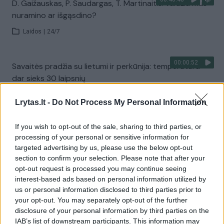
D. Gaižauskas, P. Saudargas, T. Martinaitis: valdžia mus
nuramino ar išgąsdino?
Laidos
|
24/7
00:00:52
Savaitės pradžia su lietumi ir perkūnija: temperatūra
dar sieks 30 laipsnių
Žinios
|
Orai
Lrytas.lt -
Do Not Process My Personal Information
If you wish to opt-out of the sale, sharing to third parties, or
Visi įrašai
processing of your personal or sensitive information for
targeted advertising by us, please use the below opt-out
section to confirm your selection. Please note that after your
opt-out request is processed you may continue seeing
Žiūrimiausi įrašai
interest-based ads based on personal information utilized by
us or personal information disclosed to third parties prior to
your opt-out. You may separately opt-out of the further
00:00:30
Vaizdai iš tragiškos avarijos Vilniaus r.: dviejų moterų ir
disclosure of your personal information by third parties on the
IAB’s list of downstream participants. This information may
vaiko gyvybių išgelbėti nepavyko