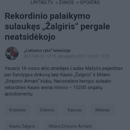
LRYTAS.TV
>
ŽINIOS
>
SPORTAS
Rekordinio palaikymo
sulaukęs „Žalgiris“ pergale
neatsidėkojo
„Lietuvos ryto“ televizija
2017-04-01 13:15
, atnaujinta 2017-04-01 13:21
Vasario 16-osios akto atradėjas Liudas Mažylis pagerbtas
per Eurolygos dvikovą tarp Kauno „Žalgirio“ ir Milano
„Emporio Armani“ klubų. Nacionalinis herojus sulaukė
rekordinės Kauno arenai minios – 15200 sirgalių
aplodismentų.
Krepšinis
dvikova
Kaunas
Milanas
Kauno Žalgiris
Milano Emporio Armani