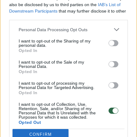
also be disclosed by us to third parties on the
IAB’s List of
Žinios
|
Lietuvos diena
Downstream Participants
that may further disclose it to other
third parties.
00:00:57
Personal Data Processing Opt Outs
Savaitės vidurys nusimato karštas: temperatūra kils iki
32 laipsnių šilumos
I want to opt-out of the Sharing of my
personal data.
Žinios
|
Orai
Opted In
I want to opt-out of the Sale of my
Personal Data.
00:15:54
V. Zalužno pasisakymą laiko bandymu įsitvirtinti
Opted In
Ukrainos politikoje: jis yra neteisus
I want to opt-out of processing my
Laidos
|
Nauja diena
Personal Data for Targeted Advertising.
Opted In
I want to opt-out of Collection, Use,
00:00:57
Sinoptikai atsakė, kokiais orais užbaigsime darbo
Retention, Sale, and/or Sharing of my
Personal Data that Is Unrelated with the
savaitę: karščiai atsitrauks
Purposes for which it was collected.
Opted Out
Žinios
|
Orai
CONFIRM