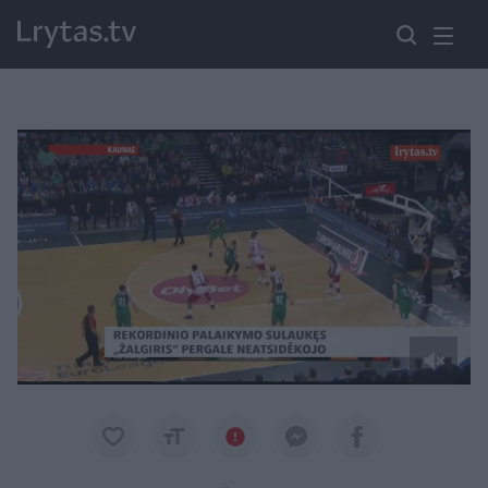
Paremkite Ukrainą