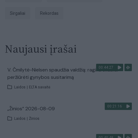
sirgaliai
rekordas
Naujausi įrašai
00:44:27
V. Čmilytė-Nielsen spaudžia valdžią: ragina skubiai
peržiūrėti gynybos susitarimą
Laidos
|
ELTA savaitė
00:21:16
„Žinios“ 2026-08-09
Laidos
|
Žinios
00:40:48