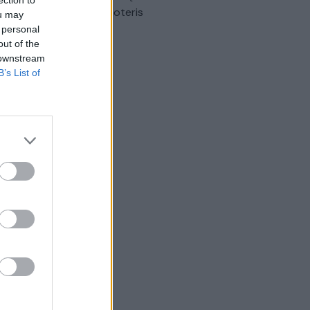
omobilis sužalojo dvi moteris
ou may
 personal
Žinios
|
Lietuvos diena
out of the
 downstream
B’s List of