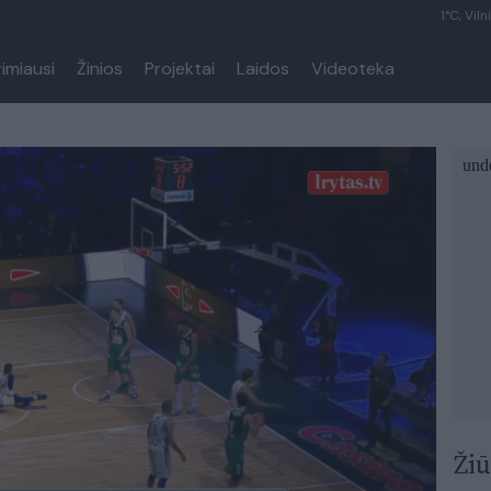
1°C, Viln
rimiausi
Žinios
Projektai
Laidos
Videoteka
Žiū