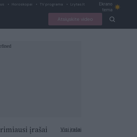
Ekrano
ius
Horoskopai
TV programa
Lrytas.lt
tema
Atsiųskite video
rimiausi įrašai
Visi įrašai