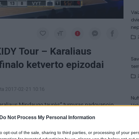
Vaiz
dvi
ne
IDY Tour – Karaliaus
Sav
inalo ketverto epizodai
tem
inta 2017-02-21 10:16
Nuf
Karaliaus Mindaugo taurės” turnyras padovanojo
Vak
ė aršios kovos, tačiau netrūko ir įspūdingų epizodų.
Do Not Process My Personal Information
rakulas” pristato gražiausius epizodus iš
to opt-out of the sale, sharing to third parties, or processing of your per
Avar
formation for targeted advertising by us, please use the below opt-out s