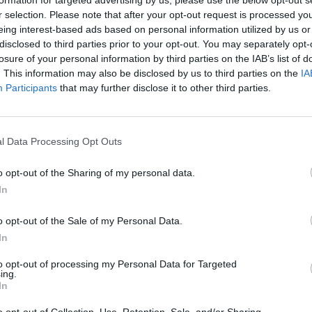
aut
r selection. Please note that after your opt-out request is processed y
Krepšinis
Sportas
eing interest-based ads based on personal information utilized by us or
disclosed to third parties prior to your opt-out. You may separately opt-
losure of your personal information by third parties on the IAB’s list of
. This information may also be disclosed by us to third parties on the
IA
Participants
that may further disclose it to other third parties.
Visi įrašai
l Data Processing Opt Outs
1:05
00:00:44
Plinta audros vaizdai iš visos Lietuvos:
iai liko
netoli Druskininkų vėjas vertė ištisus
o opt-out of the Sharing of my personal data.
medžius
In
Žinios
|
Orai
o opt-out of the Sale of my Personal Data.
In
0:44
00:00:57
auktas
Sinoptikai atsakė, kokiais orais užbaigsime
to opt-out of processing my Personal Data for Targeted
darbo savaitę: karščiai atsitrauks
ing.
In
Žinios
|
Orai
o opt-out of Collection, Use, Retention, Sale, and/or Sharing