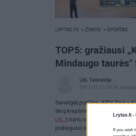
Volume
0%
LRYTAS.TV
>
ŽINIOS
>
SPORTAS
TOP5: gražiausi „K
Mindaugo taurės" f
LKL Televizija
2017-02-21 09:58
, atnauj
Savaitgalį praūžęs „KIDY Tour – 
tikrą krepšinio šou. Varžybose vir
Lrytas.lt -
LKL.lt
kartu su lažybų bendrove „O
prabėgusio savaitgalio Kaune
If you wish 
sensitive in