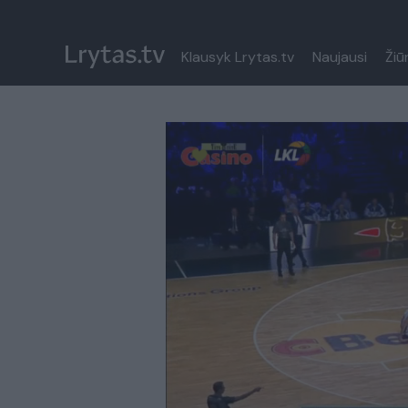
Klausyk Lrytas.tv
Naujausi
Žiū
Paremkite Ukrainą