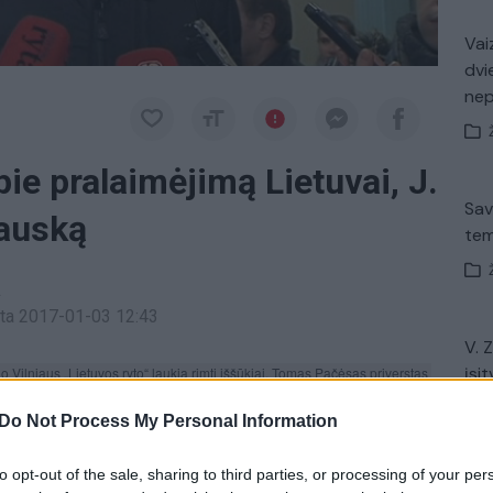
Vaiz
dvi
ne
ie pralaimėjimą Lietuvai, J.
Sav
gauską
tem
a
inta 2017-01-03 12:43
V. 
įsit
 Vilniaus „Lietuvos ryto“ laukia rimti iššūkiai. Tomas Pačėsas priverstas 
net
tūro Gudaičio netektį ir užkamšyti skylę po krepšiu. Nuo to, kaip pavyks 
Do Not Process My Personal Information
io mačo su Jeruzalės „Hapoel“ ekipa baigtis. Izraelio klubas į Vilnių 
 Amare Stoudamire, kuris iki šiol atsimena pralaimėjimą Lietuvos rinktinei 
to opt-out of the sale, sharing to third parties, or processing of your per