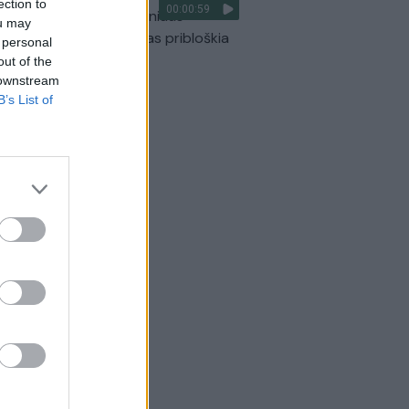
ection to
00:00:59
ilmavo, kaip patvino Vilniaus
ou may
arinis aplinkkelis: vaizdas pribloškia
 personal
out of the
Žinios
|
Lietuvos diena
 downstream
B’s List of