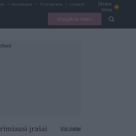
Ekrano
ius
Horoskopai
TV programa
Lrytas.lt
tema
Atsiųskite video
rimiausi įrašai
Visi įrašai