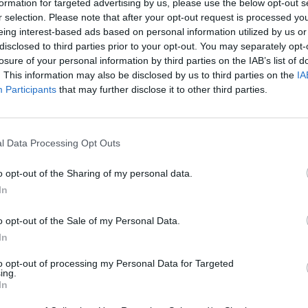
formation for targeted advertising by us, please use the below opt-out s
r karjerą baigusiu Žydrūnu Ilgausku. 
Nuf
r selection. Please note that after your opt-out request is processed y
Vak
eing interest-based ads based on personal information utilized by us or
s Hapoel
Europos taurė
disclosed to third parties prior to your opt-out. You may separately opt-
losure of your personal information by third parties on the IAB’s list of
. This information may also be disclosed by us to third parties on the
IA
Participants
that may further disclose it to other third parties.
Visi įrašai
l Data Processing Opt Outs
1:05
00:01:20
anduo
Politiškai keblus V. Zelenskio vizitas: Serbija
o opt-out of the Sharing of my personal data.
žada stiprinti ryšius su Ukraina
In
Žinios
|
Pasaulis
o opt-out of the Sale of my Personal Data.
In
2:15
00:00:34
ta
Kyjivas po naktinės atakos: liepsnos
to opt-out of processing my Personal Data for Targeted
 žūklė
apėmė pastatus
ing.
In
Žinios
|
Pasaulis