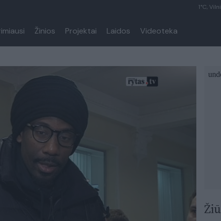
1°C, Viln
rimiausi
Žinios
Projektai
Laidos
Videoteka
Žiū