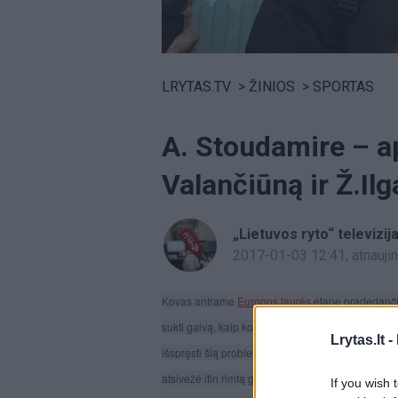
Volume
0%
LRYTAS.TV
>
ŽINIOS
>
SPORTAS
A. Stoudamire – ap
Valančiūną ir Ž.Il
„Lietuvos ryto“ televizij
2017-01-03 12:41
, atnauj
Kovas antrame 
Europos taurės
 etape pradedančio
sukti galvą, kaip kompensuoti traumą patyrusio Ar
Lrytas.lt -
išspręsti šią problemą, gali priklausyti trečiadien
atsivežė itin rimtą ginklą – buvusią NBA žvaigždę
If you wish 