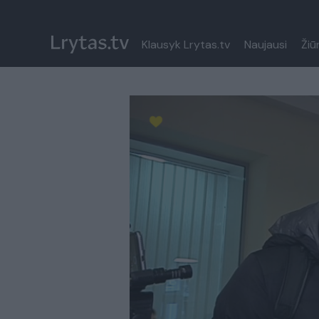
Klausyk Lrytas.tv
Naujausi
Žiū
Paremkite Ukrainą