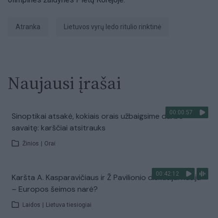
atranka
Lietuvos vyrų ledo ritulio rinktinė
Naujausi įrašai
00:00:57
Sinoptikai atsakė, kokiais orais užbaigsime darbo
savaitę: karščiai atsitrauks
Žinios
|
Orai
00:42:12
Karšta A. Kasparavičiaus ir Ž Pavilionio diskusija: Rusija
– Europos šeimos narė?
Laidos
|
Lietuva tiesiogiai