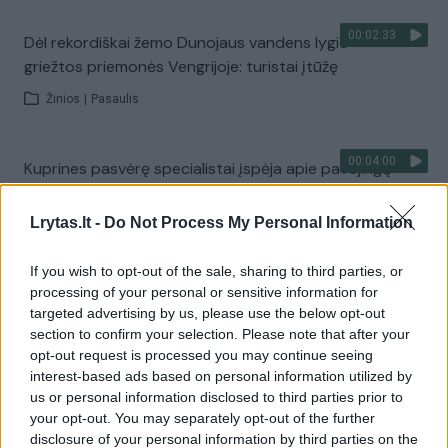
00:02:33
Dėl rekordiškai žemo Dunojaus vandens lygio –
griežtos priemonės Vengrijoje: turistai įtūžę
Žinios
|
Pasaulis
00:04:00
Kuprines pasvėrę specialistai įspėja apie pavojingą
įprotį: tą daro daugiau nei pusė pradinukų
Lrytas.lt -
Do Not Process My Personal Information
Žinios
|
Lietuvos diena
If you wish to opt-out of the sale, sharing to third parties, or
Visi įrašai
processing of your personal or sensitive information for
targeted advertising by us, please use the below opt-out
section to confirm your selection. Please note that after your
opt-out request is processed you may continue seeing
Žiūrimiausi įrašai
interest-based ads based on personal information utilized by
us or personal information disclosed to third parties prior to
your opt-out. You may separately opt-out of the further
disclosure of your personal information by third parties on the