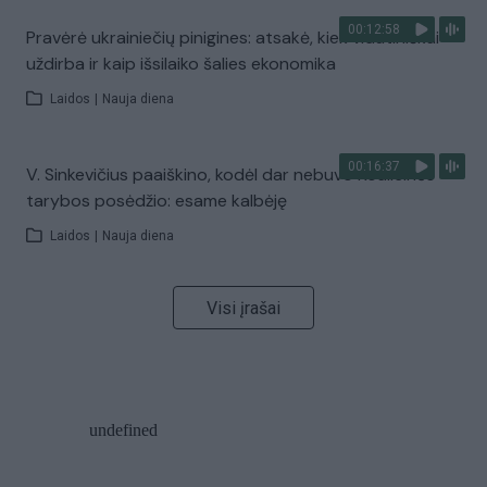
00:12:58
Pravėrė ukrainiečių pinigines: atsakė, kiek vidutiniškai
uždirba ir kaip išsilaiko šalies ekonomika
Laidos
|
Nauja diena
00:16:37
V. Sinkevičius paaiškino, kodėl dar nebuvo Koalicinės
tarybos posėdžio: esame kalbėję
Laidos
|
Nauja diena
Visi įrašai