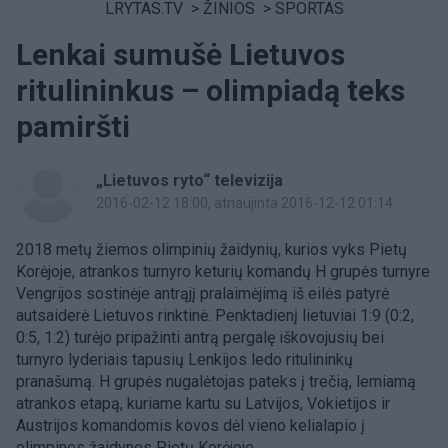
LRYTAS.TV
>
ŽINIOS
>
SPORTAS
Lenkai sumušė Lietuvos
ritulininkus – olimpiadą teks
pamiršti
„Lietuvos ryto“ televizija
2016-02-12 18:00
, atnaujinta 2016-12-12 01:14
2018 metų žiemos olimpinių žaidynių, kurios vyks Pietų
Korėjoje, atrankos turnyro keturių komandų H grupės turnyre
Vengrijos sostinėje antrąjį pralaimėjimą iš eilės patyrė
autsaiderė Lietuvos rinktinė. Penktadienį lietuviai 1:9 (0:2,
0:5, 1:2) turėjo pripažinti antrą pergalę iškovojusių bei
turnyro lyderiais tapusių Lenkijos ledo ritulininkų
pranašumą. H grupės nugalėtojas pateks į trečią, lemiamą
atrankos etapą, kuriame kartu su Latvijos, Vokietijos ir
Austrijos komandomis kovos dėl vieno kelialapio į
olimpines žaidynes Pietų Korėjoje.