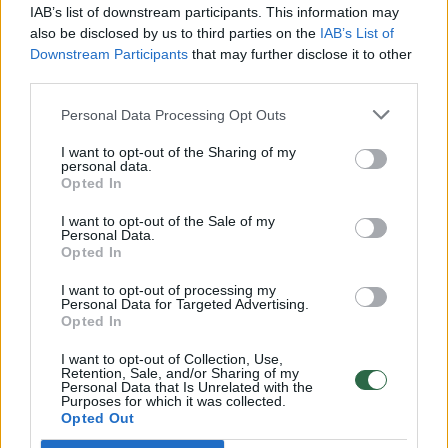
00:00:30
Vaizdai iš tragiškos avarijos Vilniaus r.: dviejų moterų ir
IAB’s list of downstream participants. This information may
vaiko gyvybių išgelbėti nepavyko
also be disclosed by us to third parties on the
IAB’s List of
Downstream Participants
that may further disclose it to other
Žinios
|
Lietuvos diena
third parties.
Personal Data Processing Opt Outs
00:00:57
Savaitės vidurys nusimato karštas: temperatūra kils iki
I want to opt-out of the Sharing of my
32 laipsnių šilumos
personal data.
Opted In
Žinios
|
Orai
I want to opt-out of the Sale of my
Personal Data.
Opted In
00:00:59
Nufilmavo, kaip patvino Vilniaus Vakarinis aplinkkelis:
vaizdas pribloškia
I want to opt-out of processing my
Personal Data for Targeted Advertising.
Žinios
|
Lietuvos diena
Opted In
I want to opt-out of Collection, Use,
Retention, Sale, and/or Sharing of my
00:00:55
Avarija Vilniuje: į stotelę įsirėžęs automobilis sužalojo
Personal Data that Is Unrelated with the
Purposes for which it was collected.
dvi moteris
Opted Out
Žinios
|
Lietuvos diena