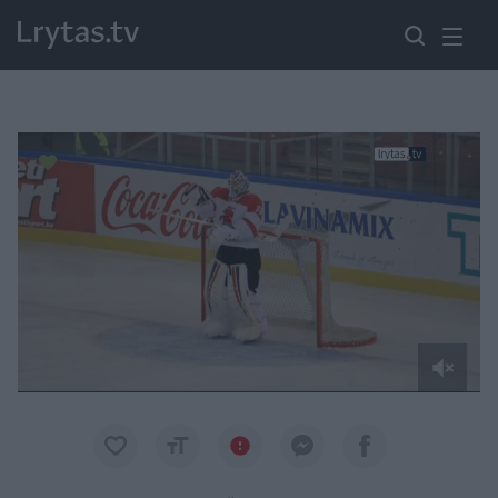
Paremkite Ukrainą