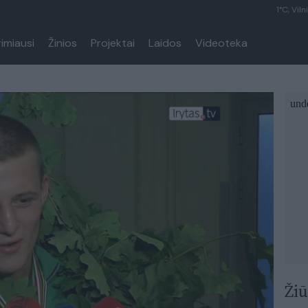
1°C, Viln
rimiausi
Žinios
Projektai
Laidos
Videoteka
Žiū