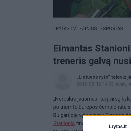
Volume
0%
LRYTAS.TV
>
ŽINIOS
>
SPORTAS
Eimantas Stanioni
treneris galvą nus
„Lietuvos ryto“ televizij
2015-08-16 14:03
, atnauj
„Nerealus jausmas, kai į viršų kyl
po triumfo Europos čempionate s
Bulgarijoje vykusiame Europos če
Stanionis
finale techniniu nokaut
Lrytas.lt -