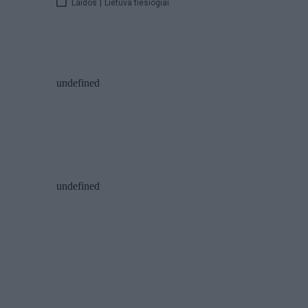
Laidos
|
Lietuva tiesiogiai