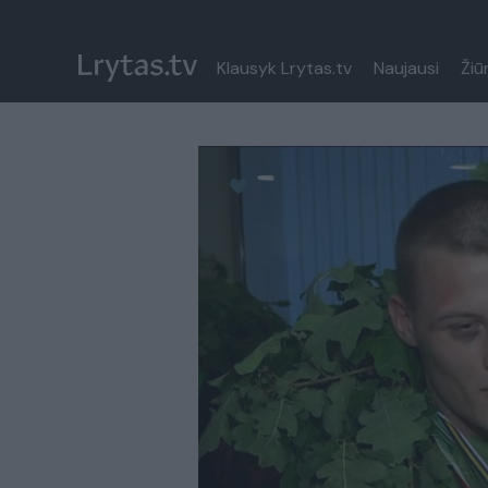
Klausyk Lrytas.tv
Naujausi
Žiū
Paremkite Ukrainą