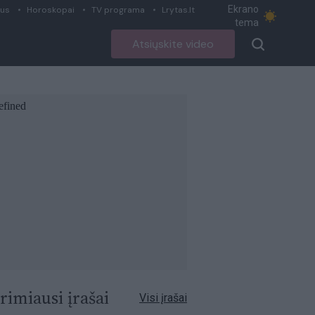
Ekrano
ius
Horoskopai
TV programa
Lrytas.lt
tema
Atsiųskite video
rimiausi įrašai
Visi įrašai