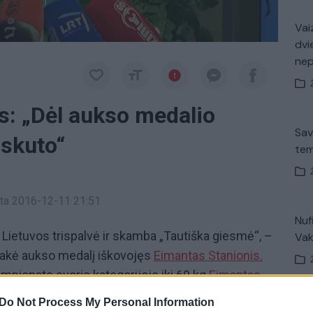
Vaiz
dvi
ne
s: „Dėl aukso medalio
Sav
iskuto“
tem
a
inta 2016-12-11 21:51
Nuf
a Lietuvos trispalvė ir skamba „Tautiška giesmė“, –
Vak
akė aukso medalį iškovojęs
Eimantas Stanionis.
mpionate svorio kategorijoje iki 69 kg
Eimantas
u įveikė baltarusį Pavelą Kastraminą. Pirmame
Do Not Process My Personal Information
V. 