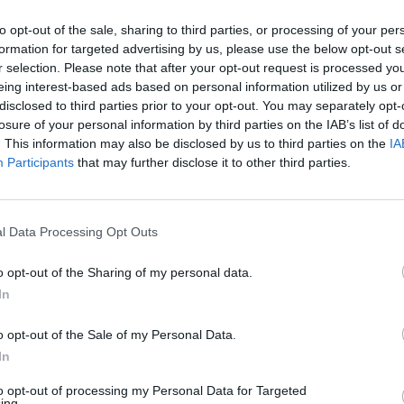
antakį, vėliau kova ne kartą buvo sustabdyta, nes
įsit
s. Po dviejų raundų E.Stanionis pirmavo 3:0 (20:17,
to opt-out of the sale, sharing to third parties, or processing of your per
net
formation for targeted advertising by us, please use the below opt-out s
r selection. Please note that after your opt-out request is processed y
eing interest-based ads based on personal information utilized by us or
aukso medalis
Boksas
disclosed to third parties prior to your opt-out. You may separately opt-
losure of your personal information by third parties on the IAB’s list of
. This information may also be disclosed by us to third parties on the
IA
Participants
that may further disclose it to other third parties.
Visi įrašai
l Data Processing Opt Outs
2:40
00:03:52
mai –
Liūdna vyresnio amžiaus dirbančiųjų
o opt-out of the Sharing of my personal data.
nenori:
kasdienybė – priekabiavimas, patyčios ir
In
užgaulūs įvardžiai
o opt-out of the Sale of my Personal Data.
Žinios
|
Lietuvos diena
In
to opt-out of processing my Personal Data for Targeted
0:29
00:02:08
ing.