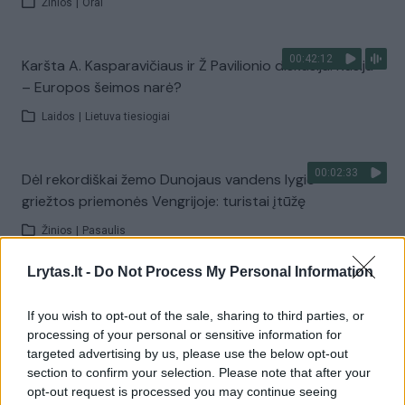
Žinios
|
Orai
00:42:12
Karšta A. Kasparavičiaus ir Ž Pavilionio diskusija: Rusija
– Europos šeimos narė?
Laidos
|
Lietuva tiesiogiai
00:02:33
Dėl rekordiškai žemo Dunojaus vandens lygio –
griežtos priemonės Vengrijoje: turistai įtūžę
Žinios
|
Pasaulis
Lrytas.lt -
Do Not Process My Personal Information
00:04:00
Kuprines pasvėrę specialistai įspėja apie pavojingą
įprotį: tą daro daugiau nei pusė pradinukų
If you wish to opt-out of the sale, sharing to third parties, or
processing of your personal or sensitive information for
Žinios
|
Lietuvos diena
targeted advertising by us, please use the below opt-out
section to confirm your selection. Please note that after your
opt-out request is processed you may continue seeing
Visi įrašai