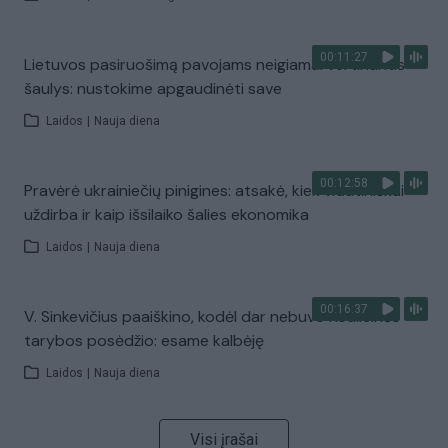
00:11:27
Lietuvos pasiruošimą pavojams neigiamai vertinantis
šaulys: nustokime apgaudinėti save
Laidos
|
Nauja diena
00:12:58
Pravėrė ukrainiečių pinigines: atsakė, kiek vidutiniškai
uždirba ir kaip išsilaiko šalies ekonomika
Laidos
|
Nauja diena
00:16:37
V. Sinkevičius paaiškino, kodėl dar nebuvo Koalicinės
tarybos posėdžio: esame kalbėję
Laidos
|
Nauja diena
Visi įrašai