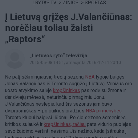
LRYTAS.TV
>
ŽINIOS
>
SPORTAS
Į Lietuvą grįžęs J.Valančiūnas:
norėčiau toliau žaisti
„Raptors“
„Lietuvos ryto“ televizija
2015-05-08 14:51
, atnaujinta 2016-12-11 20:10
Ne patį sėkmingiausią trečią sezoną
NBA
lygoje baigęs
Jonas Valančiūnas iš Toronto sugrįžo į Lietuvą. Vilniaus oro
uosto atvykimo salėje
krepšininkas
pasirodė su žmona ir
dar dviejų mėnesių neturinčiu pirmagimiu Jonu.
J.Valančiūnas neslepia, kad šis sezonas jam buvo
dviprasmiškas – po puikios pradžios
NBA pirmenybės
Toronto klubui baigėsi liūdnai. Po šio sezono asmeninės
kritikos sulaukė ir
krepšininkas, tačiau
pats vidurio puolėjas
savo žaidimo vertinti nesiima. Jis nežino, kada įsitrauks į
Lietuvos rinktinę, kuri liepos 21 dieną pradės ruoštis