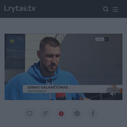
Paremkite Ukrainą