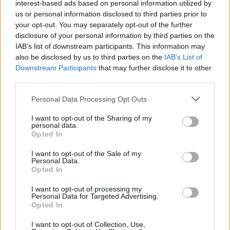
interest-based ads based on personal information utilized by
us or personal information disclosed to third parties prior to
your opt-out. You may separately opt-out of the further
disclosure of your personal information by third parties on the
Žiūrimiausi įrašai
IAB’s list of downstream participants. This information may
also be disclosed by us to third parties on the
IAB’s List of
Downstream Participants
that may further disclose it to other
third parties.
00:00:30
Vaizdai iš tragiškos avarijos Vilniaus r.: dviejų moterų ir
vaiko gyvybių išgelbėti nepavyko
Personal Data Processing Opt Outs
Žinios
|
Lietuvos diena
I want to opt-out of the Sharing of my
personal data.
Opted In
00:00:57
Savaitės vidurys nusimato karštas: temperatūra kils iki
I want to opt-out of the Sale of my
Personal Data.
32 laipsnių šilumos
Opted In
Žinios
|
Orai
I want to opt-out of processing my
Personal Data for Targeted Advertising.
Opted In
00:00:59
Nufilmavo, kaip patvino Vilniaus Vakarinis aplinkkelis:
I want to opt-out of Collection, Use,
vaizdas pribloškia