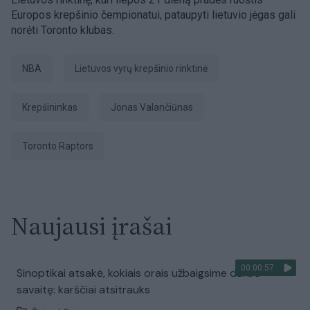
Europos krepšinio čempionatui, pataupyti lietuvio jėgas gali
norėti Toronto klubas.
NBA
Lietuvos vyrų krepšinio rinktinė
krepšininkas
Jonas Valančiūnas
Toronto Raptors
Naujausi įrašai
00:00:57
Sinoptikai atsakė, kokiais orais užbaigsime darbo
savaitę: karščiai atsitrauks