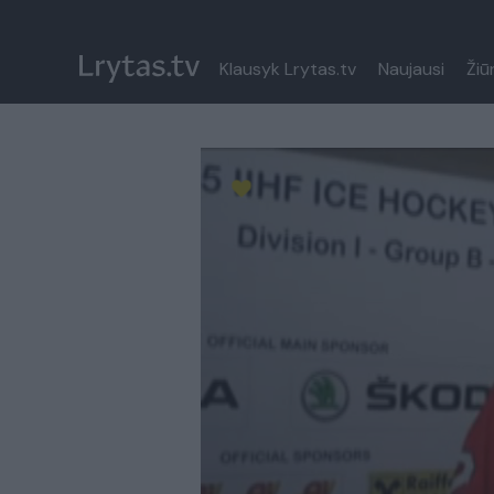
Klausyk Lrytas.tv
Naujausi
Žiū
Paremkite Ukrainą