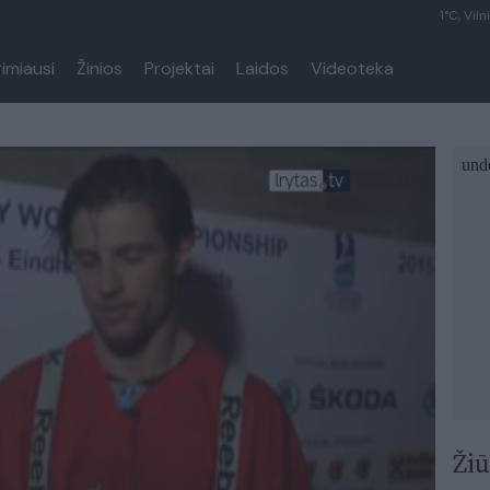
1°C, Viln
rimiausi
Žinios
Projektai
Laidos
Videoteka
Žiū