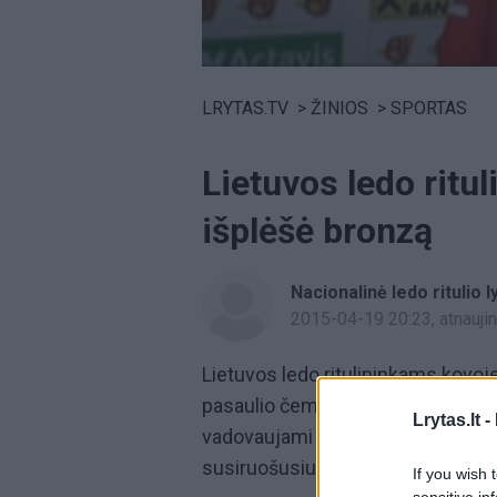
Volume
0%
LRYTAS.TV
>
ŽINIOS
>
SPORTAS
Lietuvos ledo ritul
išplėšė bronzą
Nacionalinė ledo ritulio l
2015-04-19 20:23
, atnauj
Lietuvos ledo ritulininkams kovoj
pasaulio čempionato I diviziono B
Lrytas.lt -
vadovaujami lietuviai 3:2 (0:1, 2:0,
susiruošusius britus ir išplėšė b
If you wish 
sensitive in