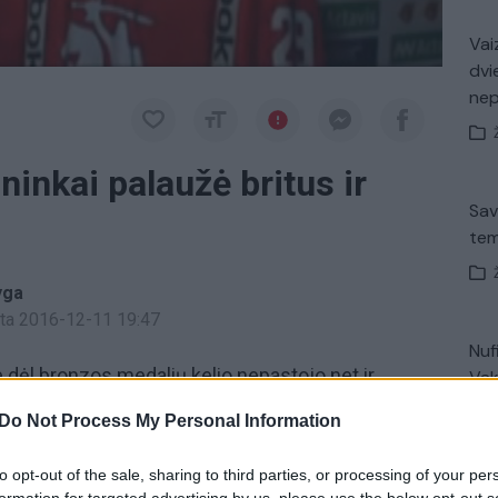
Vaiz
dvi
ne
ininkai palaužė britus ir
Sav
tem
yga
inta 2016-12-11 19:47
Nuf
e dėl bronzos medalių kelio nepastojo net ir
Vak
 grupės lyderiai. Vokiečio Berndo Haakės
Do Not Process My Personal Information
 1:1) palaužė į antrąjį pasaulio divizioną
ronzos medalius.
to opt-out of the sale, sharing to third parties, or processing of your per
K. 
formation for targeted advertising by us, please use the below opt-out s