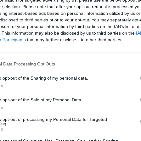
jau
r selection. Please note that after your opt-out request is processed y
Ledo ritulys
buv
eing interest-based ads based on personal information utilized by us or
disclosed to third parties prior to your opt-out. You may separately opt-
žen
losure of your personal information by third parties on the IAB’s list of
. This information may also be disclosed by us to third parties on the
IA
Participants
that may further disclose it to other third parties.
Visi įrašai
l Data Processing Opt Outs
3:52
00:00:29
ų
Tailandą sukrėtė protu nesuvokiamas
ios ir
išpuolis: paauglys nušovė senelius, 3
o opt-out of the Sharing of my personal data.
mokytojus ir 3 moksleivius
In
Žinios
|
Pasaulis
o opt-out of the Sale of my Personal Data.
In
2:08
00:01:33
Savaitgalis bus ramus ir saulėtas: lietaus
to opt-out of processing my Personal Data for Targeted
ardą
beveik nenumatoma
ing.
In
Žinios
|
Orai
o opt-out of Collection, Use, Retention, Sale, and/or Sharing