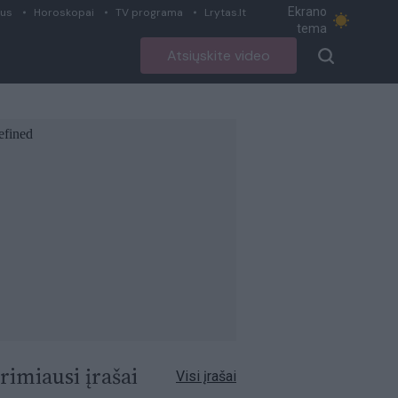
Ekrano
ius
Horoskopai
TV programa
Lrytas.lt
tema
Atsiųskite video
rimiausi įrašai
Visi įrašai