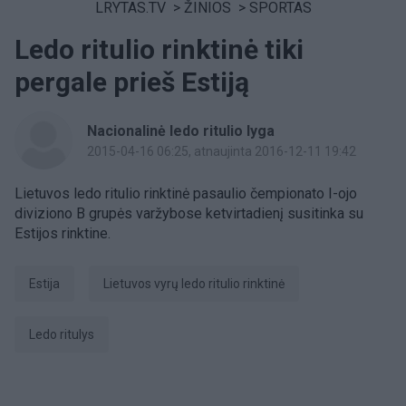
LRYTAS.TV
>
ŽINIOS
>
SPORTAS
Ledo ritulio rinktinė tiki
pergale prieš Estiją
Nacionalinė ledo ritulio lyga
2015-04-16 06:25
, atnaujinta 2016-12-11 19:42
Lietuvos ledo ritulio rinktinė pasaulio čempionato I-ojo
diviziono B grupės varžybose ketvirtadienį susitinka su
Estijos rinktine.
Estija
Lietuvos vyrų ledo ritulio rinktinė
Ledo ritulys