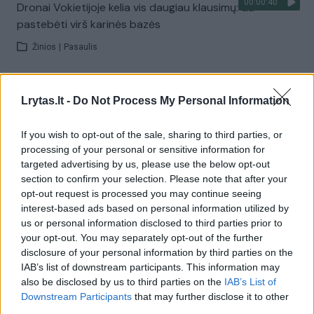
00:00:40
Dronai Vokietijoje kelia vis daugiau klausimų: du
pastebėti virš karinės bazės
Žinios
|
Pasaulis
Visi įrašai
Lrytas.lt -
Do Not Process My Personal Information
If you wish to opt-out of the sale, sharing to third parties, or
processing of your personal or sensitive information for
Žiūrimiausi įrašai
targeted advertising by us, please use the below opt-out
section to confirm your selection. Please note that after your
opt-out request is processed you may continue seeing
00:00:30
interest-based ads based on personal information utilized by
Vaizdai iš tragiškos avarijos Vilniaus r.: dviejų moterų ir
us or personal information disclosed to third parties prior to
vaiko gyvybių išgelbėti nepavyko
your opt-out. You may separately opt-out of the further
Žinios
|
Lietuvos diena
disclosure of your personal information by third parties on the
IAB’s list of downstream participants. This information may
also be disclosed by us to third parties on the
IAB’s List of
00:00:57
Downstream Participants
that may further disclose it to other
Savaitės vidurys nusimato karštas: temperatūra kils iki
third parties.