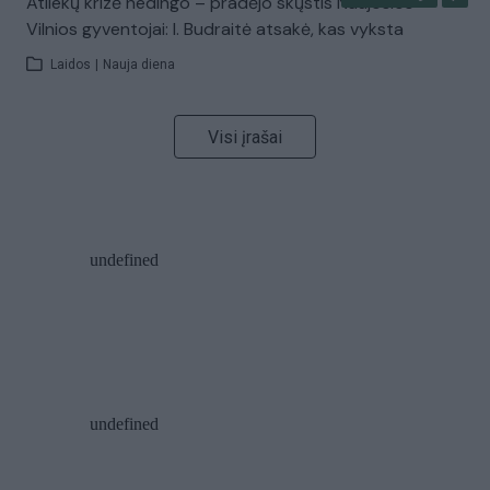
Atliekų krizė nedingo – pradėjo skųstis Naujosios
Vilnios gyventojai: I. Budraitė atsakė, kas vyksta
Laidos
|
Nauja diena
Visi įrašai