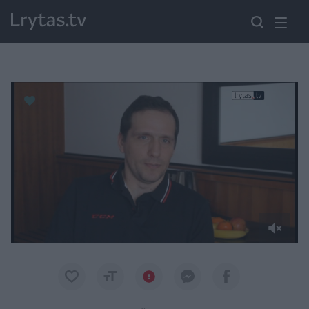
Paremkite Ukrainą