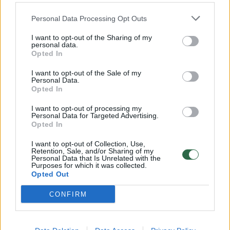
32 laipsnių šilumos
Personal Data Processing Opt Outs
Žinios
|
Orai
I want to opt-out of the Sharing of my
personal data.
00:15:54
V. Zalužno pasisakymą laiko bandymu įsitvirtinti
Opted In
Ukrainos politikoje: jis yra neteisus
I want to opt-out of the Sale of my
Personal Data.
Laidos
|
Nauja diena
Opted In
I want to opt-out of processing my
00:00:59
Personal Data for Targeted Advertising.
Nufilmavo, kaip patvino Vilniaus Vakarinis aplinkkelis:
Opted In
vaizdas pribloškia
I want to opt-out of Collection, Use,
Žinios
|
Lietuvos diena
Retention, Sale, and/or Sharing of my
Personal Data that Is Unrelated with the
Purposes for which it was collected.
Opted Out
Visi įrašai
CONFIRM