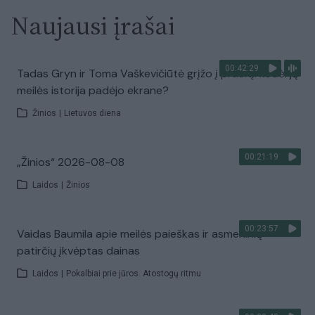
Naujausi įrašai
00:42:29
Tadas Gryn ir Toma Vaškevičiūtė grįžo į praeitį: kodėl jų
meilės istorija padėjo ekrane?
Žinios
|
Lietuvos diena
00:21:19
„Žinios“ 2026-08-08
Laidos
|
Žinios
00:23:57
Vaidas Baumila apie meilės paieškas ir asmeninių
patirčių įkvėptas dainas
Laidos
|
Pokalbiai prie jūros. Atostogų ritmu