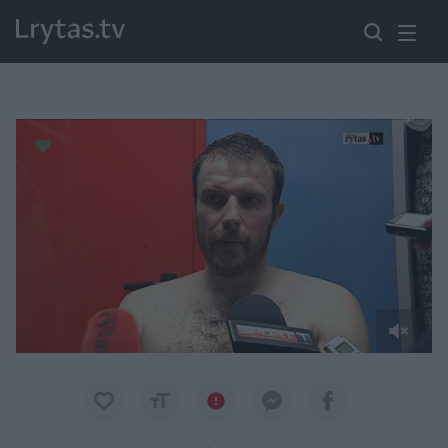
Paremkite Ukrainą