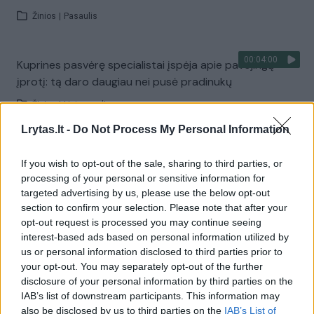
Žinios
|
Pasaulis
00:04:00
Kuprines pasvėrę specialistai įspėja apie pavojingą
įprotį: tą daro daugiau nei pusė pradinukų
Žinios
|
Lietuvos diena
Lrytas.lt -
Do Not Process My Personal Information
Visi įrašai
If you wish to opt-out of the sale, sharing to third parties, or
processing of your personal or sensitive information for
targeted advertising by us, please use the below opt-out
section to confirm your selection. Please note that after your
Žiūrimiausi įrašai
opt-out request is processed you may continue seeing
interest-based ads based on personal information utilized by
us or personal information disclosed to third parties prior to
00:00:30
Vaizdai iš tragiškos avarijos Vilniaus r.: dviejų moterų ir
your opt-out. You may separately opt-out of the further
disclosure of your personal information by third parties on the
vaiko gyvybių išgelbėti nepavyko
IAB’s list of downstream participants. This information may
Žinios
|
Lietuvos diena
also be disclosed by us to third parties on the
IAB’s List of