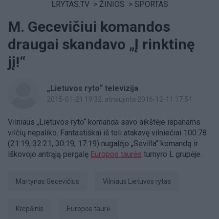
LRYTAS.TV
>
ŽINIOS
>
SPORTAS
M. Gecevičiui komandos
draugai skandavo „Į rinktinę
jį!“
„Lietuvos ryto“ televizija
2015-01-21 19:32
, atnaujinta 2016-12-11 17:54
Vilniaus „Lietuvos ryto“ komanda savo aikštėje ispanams
vilčių nepaliko. Fantastiškai iš toli atakavę vilniečiai 100:78
(21:19, 32:21, 30:19, 17:19) nugalėjo „Sevilla“ komandą ir
iškovojo antrąją pergalę
Europos taurės
turnyro L grupėje.
Martynas Gecevičius
Vilniaus Lietuvos rytas
Krepšinis
Europos taurė