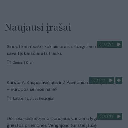
Naujausi įrašai
00:00:57
Sinoptikai atsakė, kokiais orais užbaigsime darbo
savaitę: karščiai atsitrauks
Žinios
|
Orai
00:42:12
Karšta A. Kasparavičiaus ir Ž Pavilionio diskusija: Rusija
– Europos šeimos narė?
Laidos
|
Lietuva tiesiogiai
00:02:33
Dėl rekordiškai žemo Dunojaus vandens lygio –
griežtos priemonės Vengrijoje: turistai įtūžę