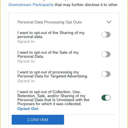
Downstream Participants
that may further disclose it to other
third parties.
00:00:57
Savaitės vidurys nusimato karštas: temperatūra kils iki
Personal Data Processing Opt Outs
32 laipsnių šilumos
I want to opt-out of the Sharing of my
Žinios
|
Orai
personal data.
Opted In
00:00:59
I want to opt-out of the Sale of my
Nufilmavo, kaip patvino Vilniaus Vakarinis aplinkkelis:
Personal Data.
vaizdas pribloškia
Opted In
Žinios
|
Lietuvos diena
I want to opt-out of processing my
Personal Data for Targeted Advertising.
Opted In
00:00:55
Avarija Vilniuje: į stotelę įsirėžęs automobilis sužalojo
I want to opt-out of Collection, Use,
dvi moteris
Retention, Sale, and/or Sharing of my
Personal Data that Is Unrelated with the
Purposes for which it was collected.
Žinios
|
Lietuvos diena
Opted Out
CONFIRM
Visi įrašai