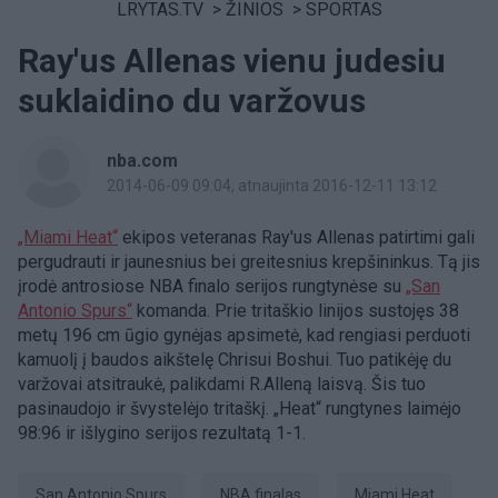
LRYTAS.TV
>
ŽINIOS
>
SPORTAS
Ray'us Allenas vienu judesiu
suklaidino du varžovus
nba.com
2014-06-09 09:04
, atnaujinta 2016-12-11 13:12
„Miami Heat“
ekipos veteranas Ray'us Allenas patirtimi gali
pergudrauti ir jaunesnius bei greitesnius krepšininkus. Tą jis
įrodė antrosiose NBA finalo serijos rungtynėse su
„San
Antonio Spurs“
komanda. Prie tritaškio linijos sustojęs 38
metų 196 cm ūgio gynėjas apsimetė, kad rengiasi perduoti
kamuolį į baudos aikštelę Chrisui Boshui. Tuo patikėję du
varžovai atsitraukė, palikdami R.Alleną laisvą. Šis tuo
pasinaudojo ir švystelėjo tritaškį. „Heat“ rungtynes laimėjo
98:96 ir išlygino serijos rezultatą 1-1.
San Antonio Spurs
NBA finalas
Miami Heat