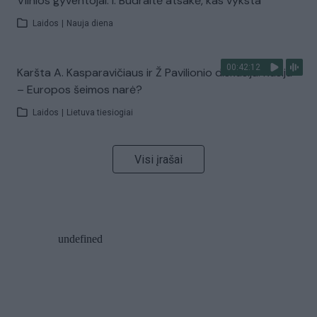
Vilnios gyventojai: I. Budraitė atsakė, kas vyksta
Laidos
|
Nauja diena
00:42:12
Karšta A. Kasparavičiaus ir Ž Pavilionio diskusija: Rusija
– Europos šeimos narė?
Laidos
|
Lietuva tiesiogiai
Visi įrašai