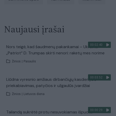
Naujausi įrašai
00:02:40
Nors teigė, kad šaudmenų pakankamai – Ukrainai
„Patriot“ D. Trumpas skirti nenori: raketų mes norime
Žinios
|
Pasaulis
00:03:52
Liūdna vyresnio amžiaus dirbančiųjų kasdienybė –
priekabiavimas, patyčios ir užgaulūs įvardžiai
Žinios
|
Lietuvos diena
00:00:29
Tailandą sukrėtė protu nesuvokiamas išpuolis: