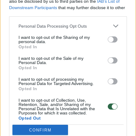
also be disclosed by us to third parties on the
IAB’s List of
Žinios
|
Lietuvos diena
Downstream Participants
that may further disclose it to other
third parties.
00:00:57
Savaitės vidurys nusimato karštas: temperatūra kils iki
Personal Data Processing Opt Outs
32 laipsnių šilumos
I want to opt-out of the Sharing of my
Žinios
|
Orai
personal data.
Opted In
I want to opt-out of the Sale of my
00:00:59
Nufilmavo, kaip patvino Vilniaus Vakarinis aplinkkelis:
Personal Data.
Opted In
vaizdas pribloškia
I want to opt-out of processing my
Žinios
|
Lietuvos diena
Personal Data for Targeted Advertising.
Opted In
00:15:54
V. Zalužno pasisakymą laiko bandymu įsitvirtinti
I want to opt-out of Collection, Use,
Retention, Sale, and/or Sharing of my
Ukrainos politikoje: jis yra neteisus
Personal Data that Is Unrelated with the
Purposes for which it was collected.
Laidos
|
Nauja diena
Opted Out
CONFIRM