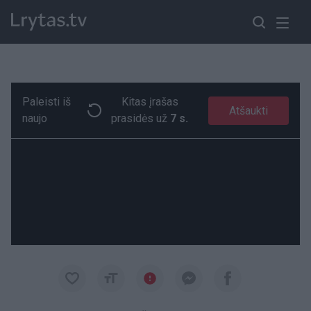
Paleisti iš
Kitas įrašas
Ray'us Allenas vienu judesiu suklaidino du varžovus
Paremkite Ukrainą
Atšaukti
naujo
prasidės už
6 s.
00:19
00:19