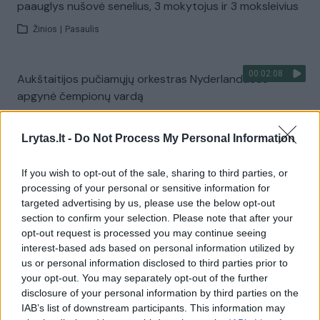
paauglys nušovė senelius, 3 mokytojus ir 3 moksleivius
Žinios
|
Pasaulis
00:02:08
Aukštaitijos pučiamųjų orkestras Nyderlanduose
apgynė čempionų vardą
Žinios
|
Lietuvos diena
Lrytas.lt -
Do Not Process My Personal Information
Visi įrašai
If you wish to opt-out of the sale, sharing to third parties, or
processing of your personal or sensitive information for
targeted advertising by us, please use the below opt-out
section to confirm your selection. Please note that after your
Žiūrimiausi įrašai
opt-out request is processed you may continue seeing
interest-based ads based on personal information utilized by
us or personal information disclosed to third parties prior to
your opt-out. You may separately opt-out of the further
00:00:30
Vaizdai iš tragiškos avarijos Vilniaus r.: dviejų moterų ir
disclosure of your personal information by third parties on the
vaiko gyvybių išgelbėti nepavyko
IAB’s list of downstream participants. This information may