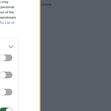
ou may
omobilis sužalojo dvi moteris
 personal
out of the
Žinios
|
Lietuvos diena
 downstream
B’s List of