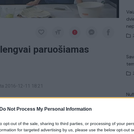
Vaiz
dvi
ne
į: lengvai paruošiamas
Sav
tem
a
inta 2016-12-11 18:21
Nuf
iandien paruošti šeimai gardaus ir kad patiekalo
Vak
 jam nereikėtų įmantrių produktų. Patarimas:
Do Not Process My Personal Information
ų daržovių ir šeimai patiekite pyragą.
to opt-out of the sale, sharing to third parties, or processing of your per
formation for targeted advertising by us, please use the below opt-out s
Avar