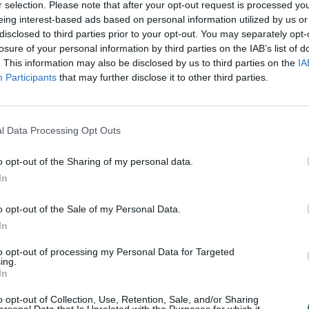
receptas
daržovės
r selection. Please note that after your opt-out request is processed y
aut
eing interest-based ads based on personal information utilized by us or
disclosed to third parties prior to your opt-out. You may separately opt-
losure of your personal information by third parties on the IAB’s list of
. This information may also be disclosed by us to third parties on the
IA
Participants
that may further disclose it to other third parties.
Visi įrašai
1:05
00:00:44
Plinta audros vaizdai iš visos Lietuvos:
l Data Processing Opt Outs
iai liko
netoli Druskininkų vėjas vertė ištisus
medžius
o opt-out of the Sharing of my personal data.
In
Žinios
|
Orai
o opt-out of the Sale of my Personal Data.
In
0:44
00:00:57
auktas
Sinoptikai atsakė, kokiais orais užbaigsime
darbo savaitę: karščiai atsitrauks
to opt-out of processing my Personal Data for Targeted
ing.
Žinios
|
Orai
In
o opt-out of Collection, Use, Retention, Sale, and/or Sharing
ersonal Data that Is Unrelated with the Purposes for which it