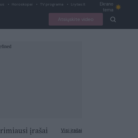
Ekrano
ius
Horoskopai
TV programa
Lrytas.lt
tema
Atsiųskite video
rimiausi įrašai
Visi įrašai