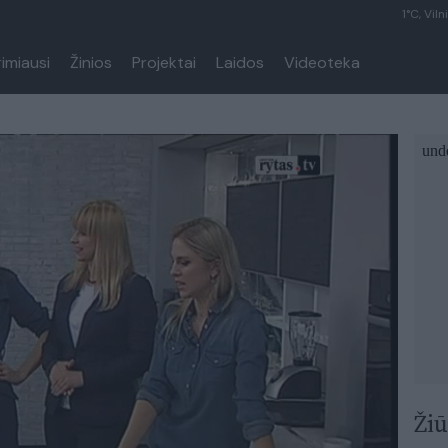
1°C, Viln
rimiausi
Žinios
Projektai
Laidos
Videoteka
Žiū