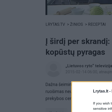
Volume
0%
LRYTAS.TV
>
ŽINIOS
>
RECEPTAI
Į širdį per skrand
kopūstų pyragas
„Lietuvos ryto“ televizij
2015-02-14 06:00
, atnauj
Dažna šeimininkė suka galvą, ką š
ruošimas neužimtų daug laiko bei
Lrytas.lt -
prekybos centre įsigykite tradicini
If you wish 
sensitive in