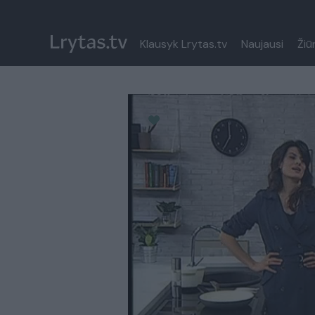
Klausyk Lrytas.tv
Naujausi
Žiū
Paremkite Ukrainą