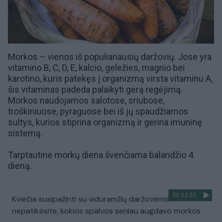
Morkos – vienos iš populiariausių
daržovių
. Jose yra
vitamino
B, C, D, E, kalcio, geležies, magnio bei
karotino, kuris patekęs į organizmą virsta vitaminu A,
šis vitaminas padeda palaikyti gerą regėjimą.
Morkos naudojamos salotose, sriubose,
troškiniuose, pyraguose bei iš jų spaudžiamos
sultys, kurios stiprina organizmą ir gerina
imuninę
sistemą
.
Tarptautinė morkų diena švenčiama balandžio 4
dieną.
00:02:53
Kviečia susipažinti su viduramžių daržovėmis:
nepatikėsite, kokios spalvos seniau augdavo morkos