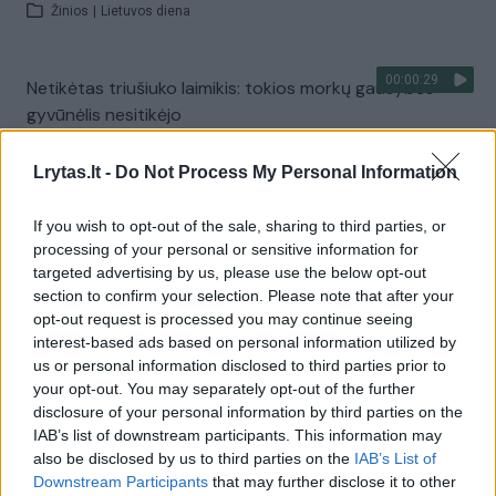
Žinios
|
Lietuvos diena
00:00:29
Netikėtas triušiuko laimikis: tokios morkų gausybės
gyvūnėlis nesitikėjo
Žinios
|
Augintinis
Lrytas.lt -
Do Not Process My Personal Information
00:00:48
Populiarios daržovių sultys sukėlė šleikštulį net
If you wish to opt-out of the sale, sharing to third parties, or
processing of your personal or sensitive information for
parduotuvės atstovams
targeted advertising by us, please use the below opt-out
Žinios
|
Videobumas
section to confirm your selection. Please note that after your
opt-out request is processed you may continue seeing
interest-based ads based on personal information utilized by
00:00:48
Vilnietė parduotuvėje nusipirko sveikų sulčių – turinys
us or personal information disclosed to third parties prior to
your opt-out. You may separately opt-out of the further
sukėlė šleikštulį
disclosure of your personal information by third parties on the
Žinios
|
Gyvenimo būdas
IAB’s list of downstream participants. This information may
also be disclosed by us to third parties on the
IAB’s List of
Downstream Participants
that may further disclose it to other