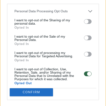
00:04:24
Daržininkai persigandę: taip dar nebuvo, kad tokiu laiku
third parties.
net morkos nesėtos
Personal Data Processing Opt Outs
Žinios
|
Lietuvos diena
I want to opt-out of the Sharing of my
personal data.
Opted In
Prieš miegą užkandžiaujantis žiurkėnas – interneto
I want to opt-out of the Sale of my
pažiba
Personal Data.
Opted In
Žinios
|
Augintinis
I want to opt-out of processing my
Personal Data for Targeted Advertising.
Opted In
Žvaliam rytui: kokteilis iš daržovių ir slaptas
ingredientas
I want to opt-out of Collection, Use,
Retention, Sale, and/or Sharing of my
Žinios
|
Receptai
Personal Data that Is Unrelated with the
Purposes for which it was collected.
Opted Out
Siurprizas tėčiui: vištienos blauzdelės su daržovėmis
CONFIRM
Žinios
|
Receptai