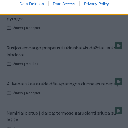
Data Deletion
Data Access
Privacy Policy
Į širdį per skrandį: lengvai paruošiamas kopūstų
pyragas
Žinios
|
Receptai
Rusijos embargo prispausti ūkininkai vis dažniau aukoja
labdarai
Žinios
|
Verslas
A. Ivanauskas atskleidžia ypatingos duonelės receptą
Žinios
|
Receptai
Naminiai pietūs į darbą: termose garuojanti sriuba su
lašiša