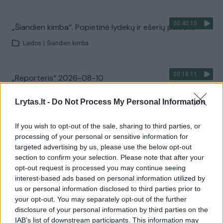
00:40:15
„Šiandien kimba“. Popietinė lydekų ir ešerių paieška
Laidos
|
Šiandien kimba
00:18:11
„Reporteris“ 2026-08-10
Laidos
|
Reporteris
Lrytas.lt -
Do Not Process My Personal Information
If you wish to opt-out of the sale, sharing to third parties, or
Visi įrašai
processing of your personal or sensitive information for
targeted advertising by us, please use the below opt-out
section to confirm your selection. Please note that after your
opt-out request is processed you may continue seeing
Žiūrimiausi įrašai
interest-based ads based on personal information utilized by
us or personal information disclosed to third parties prior to
your opt-out. You may separately opt-out of the further
00:00:30
Vaizdai iš tragiškos avarijos Vilniaus r.: dviejų moterų ir
disclosure of your personal information by third parties on the
IAB’s list of downstream participants. This information may
vaiko gyvybių išgelbėti nepavyko