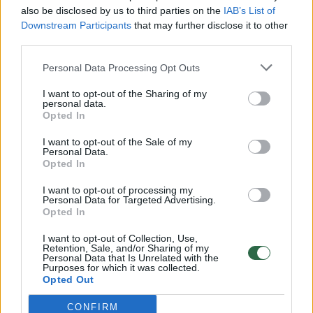
also be disclosed by us to third parties on the
IAB’s List of
Žinios
|
Lietuvos diena
Downstream Participants
that may further disclose it to other
third parties.
00:00:57
Personal Data Processing Opt Outs
Savaitės vidurys nusimato karštas: temperatūra kils iki
32 laipsnių šilumos
I want to opt-out of the Sharing of my
personal data.
Žinios
|
Orai
Opted In
I want to opt-out of the Sale of my
Personal Data.
00:15:54
V. Zalužno pasisakymą laiko bandymu įsitvirtinti
Opted In
Ukrainos politikoje: jis yra neteisus
I want to opt-out of processing my
Laidos
|
Nauja diena
Personal Data for Targeted Advertising.
Opted In
I want to opt-out of Collection, Use,
00:00:57
Sinoptikai atsakė, kokiais orais užbaigsime darbo
Retention, Sale, and/or Sharing of my
Personal Data that Is Unrelated with the
savaitę: karščiai atsitrauks
Purposes for which it was collected.
Opted Out
Žinios
|
Orai
CONFIRM