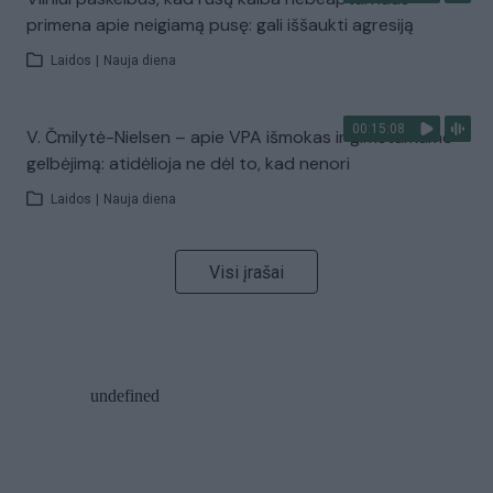
primena apie neigiamą pusę: gali iššaukti agresiją
Laidos
|
Nauja diena
00:15:08
V. Čmilytė-Nielsen – apie VPA išmokas ir gimstamumo
gelbėjimą: atidėlioja ne dėl to, kad nenori
Laidos
|
Nauja diena
Visi įrašai