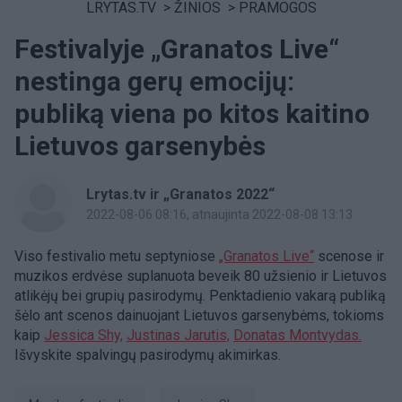
LRYTAS.TV
>
ŽINIOS
>
PRAMOGOS
Festivalyje „Granatos Live“
nestinga gerų emocijų:
publiką viena po kitos kaitino
Lietuvos garsenybės
Lrytas.tv ir „Granatos 2022“
2022-08-06 08:16
, atnaujinta 2022-08-08 13:13
Viso festivalio metu septyniose
„Granatos Live“
scenose ir
muzikos erdvėse suplanuota beveik 80 užsienio ir Lietuvos
atlikėjų bei grupių pasirodymų. Penktadienio vakarą publiką
šėlo ant scenos dainuojant Lietuvos garsenybėms, tokioms
kaip
Jessica Shy,
Justinas Jarutis,
Donatas Montvydas.
Išvyskite spalvingų pasirodymų akimirkas.