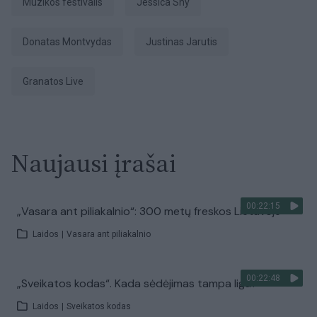
muzikos festivalis
Jessica Shy
Donatas Montvydas
Justinas Jarutis
Granatos Live
Naujausi įrašai
00:22:15
„Vasara ant piliakalnio“: 300 metų freskos Lietuvoje
Laidos
|
Vasara ant piliakalnio
00:22:48
„Sveikatos kodas“. Kada sėdėjimas tampa liga?
Laidos
|
Sveikatos kodas