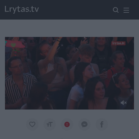
Paremkite Ukrainą