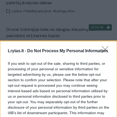
patirčių įkvėptas dainas
Laidos
|
Pokalbiai prie jūros. Atostogų ritmu
00:00:40
Dronai Vokietijoje kelia vis daugiau klausimų: du
pastebėti virš karinės bazės
Žinios
|
Pasaulis
Lrytas.lt -
Do Not Process My Personal Information
Visi įrašai
If you wish to opt-out of the sale, sharing to third parties, or
processing of your personal or sensitive information for
targeted advertising by us, please use the below opt-out
section to confirm your selection. Please note that after your
Žiūrimiausi įrašai
opt-out request is processed you may continue seeing
interest-based ads based on personal information utilized by
us or personal information disclosed to third parties prior to
your opt-out. You may separately opt-out of the further
00:00:30
Vaizdai iš tragiškos avarijos Vilniaus r.: dviejų moterų ir
disclosure of your personal information by third parties on the
vaiko gyvybių išgelbėti nepavyko
IAB’s list of downstream participants. This information may