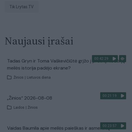
tik Lrytas.TV
Naujausi įrašai
00:42:29
Tadas Gryn ir Toma Vaškevičiūtė grįžo į praeitį: kodėl jų
meilės istorija padėjo ekrane?
Žinios
|
Lietuvos diena
00:21:19
„Žinios“ 2026-08-08
Laidos
|
Žinios
00:23:57
Vaidas Baumila apie meilės paieškas ir asmeninių