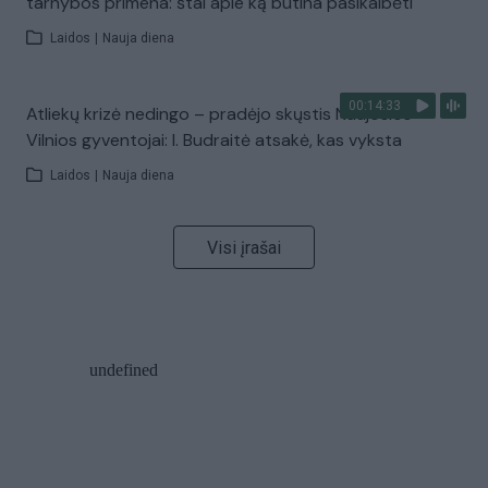
tarnybos primena: štai apie ką būtina pasikalbėti
Laidos
|
Nauja diena
00:14:33
Atliekų krizė nedingo – pradėjo skųstis Naujosios
Vilnios gyventojai: I. Budraitė atsakė, kas vyksta
Laidos
|
Nauja diena
Visi įrašai