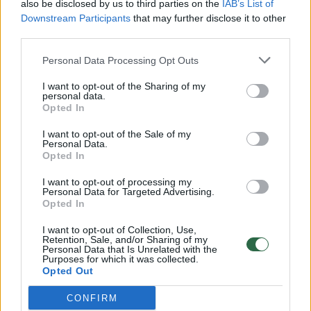
also be disclosed by us to third parties on the
IAB’s List of
Žinios
|
Lietuvos diena
Downstream Participants
that may further disclose it to other
third parties.
00:00:57
Savaitės vidurys nusimato karštas: temperatūra kils iki
Personal Data Processing Opt Outs
32 laipsnių šilumos
I want to opt-out of the Sharing of my
Žinios
personal data.
|
Orai
Opted In
I want to opt-out of the Sale of my
00:15:54
V. Zalužno pasisakymą laiko bandymu įsitvirtinti
Personal Data.
Opted In
Ukrainos politikoje: jis yra neteisus
I want to opt-out of processing my
Laidos
|
Nauja diena
Personal Data for Targeted Advertising.
Opted In
00:00:59
Nufilmavo, kaip patvino Vilniaus Vakarinis aplinkkelis:
I want to opt-out of Collection, Use,
Retention, Sale, and/or Sharing of my
vaizdas pribloškia
Personal Data that Is Unrelated with the
Purposes for which it was collected.
Žinios
Opted Out
|
Lietuvos diena
CONFIRM