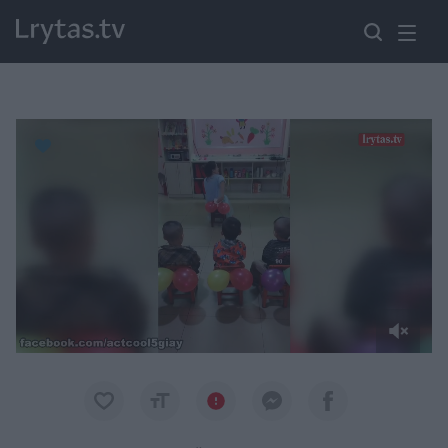
Paremkite Ukrainą