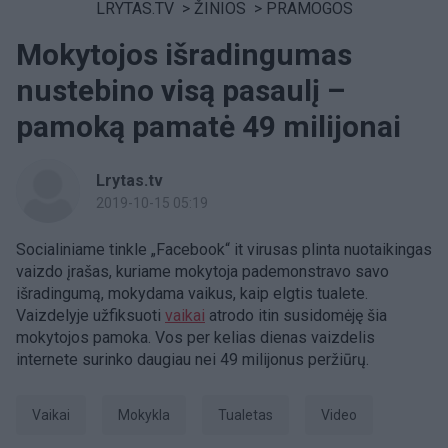
LRYTAS.TV
>
ŽINIOS
>
PRAMOGOS
Mokytojos išradingumas
nustebino visą pasaulį –
pamoką pamatė 49 milijonai
Lrytas.tv
2019-10-15 05:19
Socialiniame tinkle „Facebook“ it virusas plinta nuotaikingas
vaizdo įrašas, kuriame mokytoja pademonstravo savo
išradingumą, mokydama vaikus, kaip elgtis tualete.
Vaizdelyje užfiksuoti
vaikai
atrodo itin susidomėję šia
mokytojos pamoka. Vos per kelias dienas vaizdelis
internete surinko daugiau nei 49 milijonus peržiūrų.
Vaikai
Mokykla
tualetas
Video