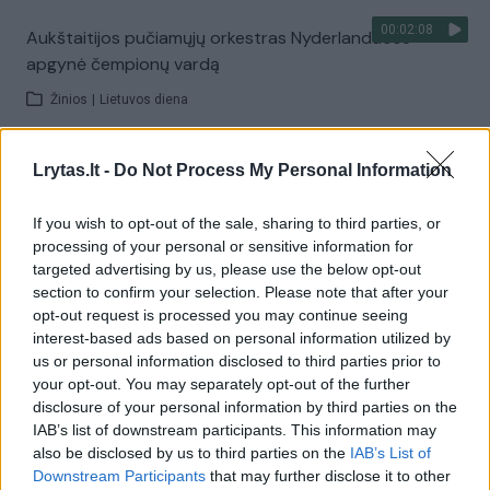
00:02:08
Aukštaitijos pučiamųjų orkestras Nyderlanduose
apgynė čempionų vardą
Žinios
|
Lietuvos diena
Lrytas.lt -
Do Not Process My Personal Information
Visi įrašai
If you wish to opt-out of the sale, sharing to third parties, or
processing of your personal or sensitive information for
Žiūrimiausi įrašai
targeted advertising by us, please use the below opt-out
section to confirm your selection. Please note that after your
opt-out request is processed you may continue seeing
interest-based ads based on personal information utilized by
00:00:30
Vaizdai iš tragiškos avarijos Vilniaus r.: dviejų moterų ir
us or personal information disclosed to third parties prior to
vaiko gyvybių išgelbėti nepavyko
your opt-out. You may separately opt-out of the further
disclosure of your personal information by third parties on the
Žinios
|
Lietuvos diena
IAB’s list of downstream participants. This information may
also be disclosed by us to third parties on the
IAB’s List of
Downstream Participants
that may further disclose it to other
00:00:57