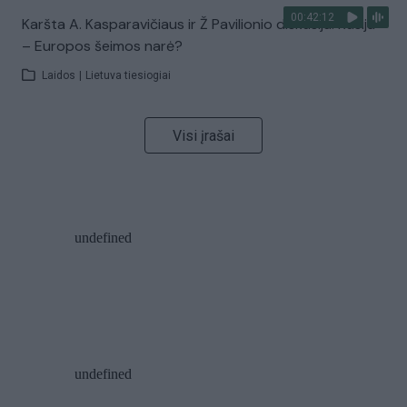
00:42:12
Karšta A. Kasparavičiaus ir Ž Pavilionio diskusija: Rusija
– Europos šeimos narė?
Laidos
|
Lietuva tiesiogiai
Visi įrašai