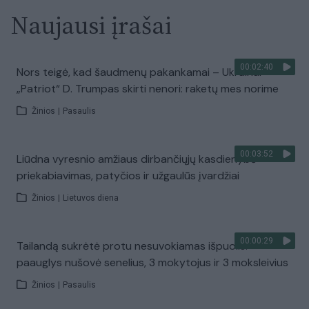
Naujausi įrašai
00:02:40
Nors teigė, kad šaudmenų pakankamai – Ukrainai
„Patriot“ D. Trumpas skirti nenori: raketų mes norime
Žinios
|
Pasaulis
00:03:52
Liūdna vyresnio amžiaus dirbančiųjų kasdienybė –
priekabiavimas, patyčios ir užgaulūs įvardžiai
Žinios
|
Lietuvos diena
00:00:29
Tailandą sukrėtė protu nesuvokiamas išpuolis:
paauglys nušovė senelius, 3 mokytojus ir 3 moksleivius
Žinios
|
Pasaulis