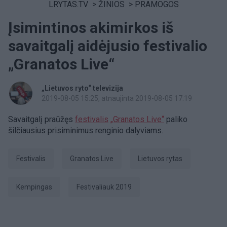
LRYTAS.TV
>
ŽINIOS
>
PRAMOGOS
Įsimintinos akimirkos iš
savaitgalį aidėjusio festivalio
„Granatos Live“
„Lietuvos ryto“ televizija
2019-08-05 15:25
, atnaujinta 2019-08-05 17:19
Savaitgalį praūžęs
festivalis
„Granatos Live“
paliko
šilčiausius prisiminimus renginio dalyviams.
Festivalis
Granatos Live
Lietuvos rytas
kempingas
Festivaliauk 2019