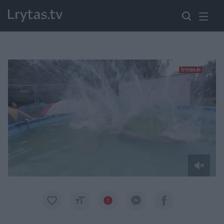
Paremkite Ukrainą