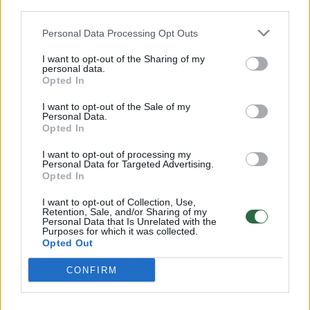
Savaitės vidurys nusimato karštas: temperatūra kils iki
third parties.
32 laipsnių šilumos
Personal Data Processing Opt Outs
Žinios
|
Orai
I want to opt-out of the Sharing of my
personal data.
Opted In
00:00:59
Nufilmavo, kaip patvino Vilniaus Vakarinis aplinkkelis:
vaizdas pribloškia
I want to opt-out of the Sale of my
Personal Data.
Opted In
Žinios
|
Lietuvos diena
I want to opt-out of processing my
Personal Data for Targeted Advertising.
00:15:54
V. Zalužno pasisakymą laiko bandymu įsitvirtinti
Opted In
Ukrainos politikoje: jis yra neteisus
I want to opt-out of Collection, Use,
Retention, Sale, and/or Sharing of my
Laidos
|
Nauja diena
Personal Data that Is Unrelated with the
Purposes for which it was collected.
Opted Out
Visi įrašai
CONFIRM