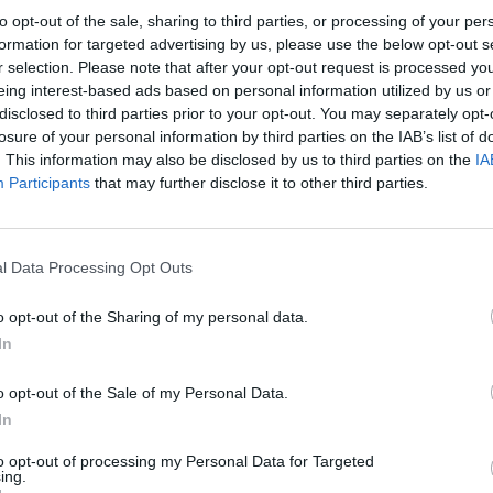
įsit
to opt-out of the sale, sharing to third parties, or processing of your per
Andrius Mamontovas
Muzika
net
formation for targeted advertising by us, please use the below opt-out s
r selection. Please note that after your opt-out request is processed y
eing interest-based ads based on personal information utilized by us or
disclosed to third parties prior to your opt-out. You may separately opt-
losure of your personal information by third parties on the IAB’s list of
. This information may also be disclosed by us to third parties on the
IA
Participants
that may further disclose it to other third parties.
Visi įrašai
l Data Processing Opt Outs
2:40
00:03:52
mai –
Liūdna vyresnio amžiaus dirbančiųjų
o opt-out of the Sharing of my personal data.
nenori:
kasdienybė – priekabiavimas, patyčios ir
In
užgaulūs įvardžiai
Žinios
|
Lietuvos diena
o opt-out of the Sale of my Personal Data.
In
0:29
00:02:08
mas
to opt-out of processing my Personal Data for Targeted
Aukštaitijos pučiamųjų orkestras
ing.
3
Nyderlanduose apgynė čempionų vardą