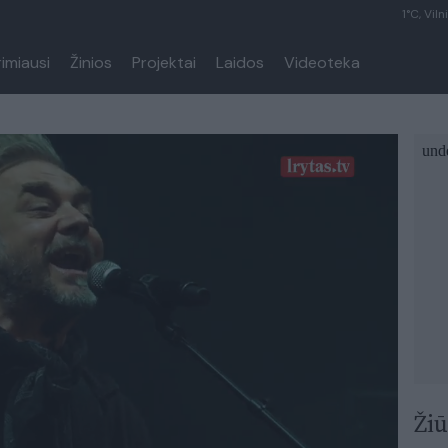
1°C, Viln
rimiausi
Žinios
Projektai
Laidos
Videoteka
Žiū