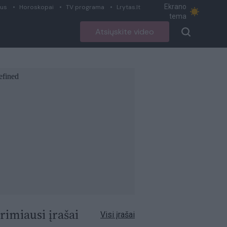
Ekrano
ius
Horoskopai
TV programa
Lrytas.lt
tema
Atsiųskite video
rimiausi įrašai
Visi įrašai