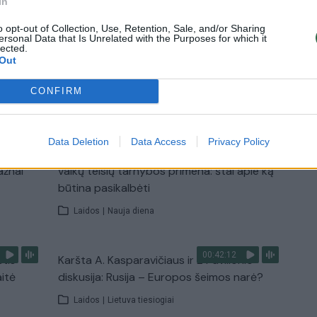
In
Žinios
|
Lietuvos diena
o opt-out of Collection, Use, Retention, Sale, and/or Sharing
ersonal Data that Is Unrelated with the Purposes for which it
lected.
Out
CONFIRM
TV
Visi įrašai
Data Deletion
Data Access
Privacy Policy
00:15:25
ų
Ruošiantis naujiems mokslo metams –
ažnai
vaikų teisių tarnybos primena: štai apie ką
būtina pasikalbėti
Laidos
|
Nauja diena
00:42:12
stis
Karšta A. Kasparavičiaus ir Ž Pavilionio
aitė
diskusija: Rusija – Europos šeimos narė?
Laidos
|
Lietuva tiesiogiai