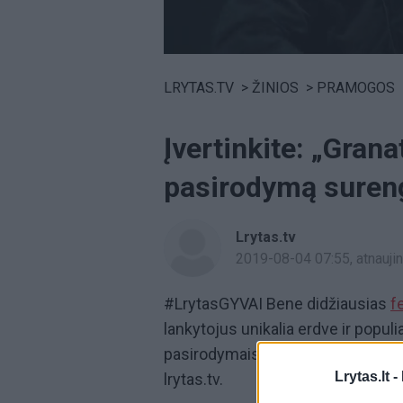
Volume
0%
LRYTAS.TV
>
ŽINIOS
>
PRAMOGOS
Įvertinkite: „Grana
pasirodymą suren
Lrytas.tv
2019-08-04 07:55
, atnauj
#LrytasGYVAI Bene didžiausias
f
lankytojus unikalia erdve ir populi
pasirodymais. Išskirtinės festivalio
Lrytas.lt -
lrytas.tv.