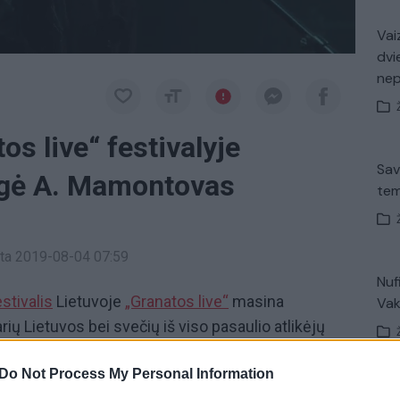
Vaiz
dvi
ne
tos live“ festivalyje
Sav
gė A. Mamontovas
tem
inta 2019-08-04 07:59
Nuf
estivalis
Lietuvoje
„Granatos live“
masina
Vak
arių Lietuvos bei svečių iš viso pasaulio atlikėjų
 akimirkos ir pokalbiai su atlikėjais – tik portale
Do Not Process My Personal Information
V. 