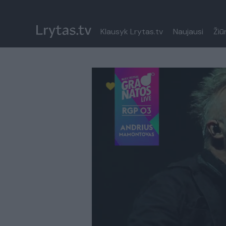
Klausyk Lrytas.tv
Naujausi
Žiū
Paremkite Ukrainą