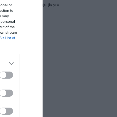
virtinti Ukrainos politikoje: jis yra
sonal or
eisus
ection to
ou may
Laidos
|
Nauja diena
 personal
out of the
 downstream
B’s List of