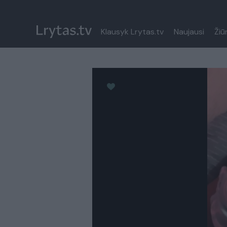
Klausyk Lrytas.tv
Naujausi
Žiū
Paremkite Ukrainą