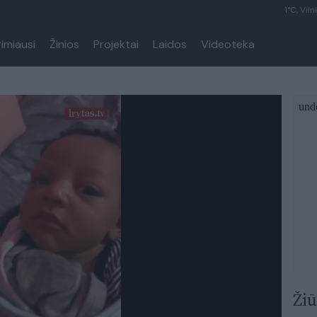
1°C, Viln
rimiausi
Žinios
Projektai
Laidos
Videoteka
Žiū