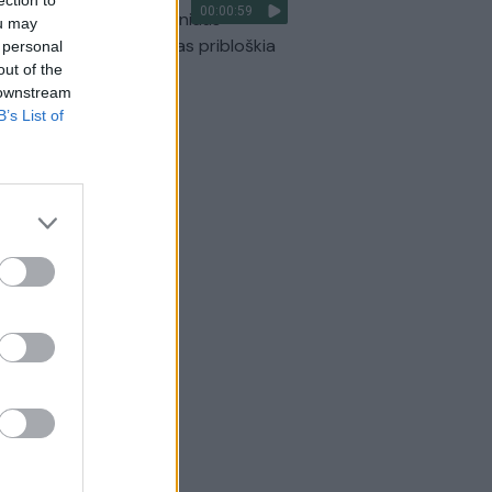
00:00:59
ilmavo, kaip patvino Vilniaus
ou may
arinis aplinkkelis: vaizdas pribloškia
 personal
out of the
Žinios
|
Lietuvos diena
 downstream
B’s List of