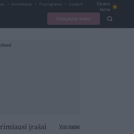
Ekrano
ius
Horoskopai
TV programa
Lrytas.lt
tema
Atsiųskite video
rimiausi įrašai
Visi įrašai