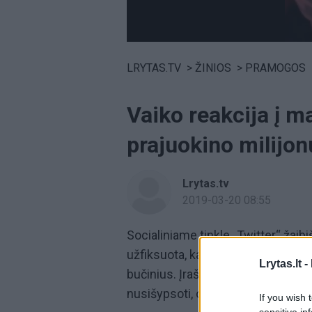
Volume
0%
LRYTAS.TV
>
ŽINIOS
>
PRAMOGOS
Vaiko reakcija į m
prajuokino milijon
Lrytas.tv
2019-03-20 08:55
Socialiniame tinkle „Twitter“ žaibi
užfiksuota, kaip vienos mamos iš
Lrytas.lt -
bučinius. Įraše matyti, kaip
vaikas,
nusišypsoti, o šiai jį pabučiavus
If you wish 
sensitive in