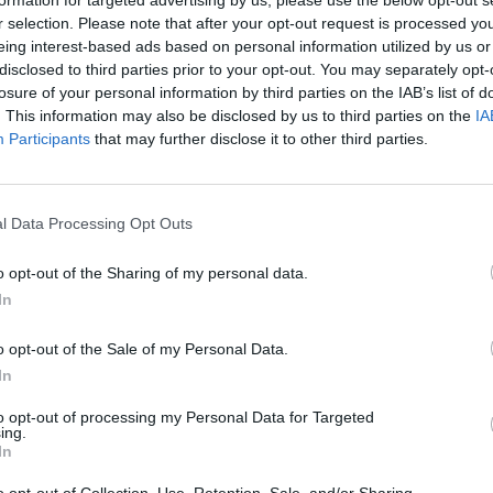
Nuf
r selection. Please note that after your opt-out request is processed y
eido išraiškos
Video
tik Lrytas.TV
Vak
eing interest-based ads based on personal information utilized by us or
disclosed to third parties prior to your opt-out. You may separately opt-
losure of your personal information by third parties on the IAB’s list of
. This information may also be disclosed by us to third parties on the
IA
Participants
that may further disclose it to other third parties.
Visi įrašai
l Data Processing Opt Outs
00:21:19
žo į
„Žinios“ 2026-08-08
jo
o opt-out of the Sharing of my personal data.
Laidos
|
Žinios
In
o opt-out of the Sale of my Personal Data.
In
3:57
00:00:40
 ir
Dronai Vokietijoje kelia vis daugiau
to opt-out of processing my Personal Data for Targeted
klausimų: du pastebėti virš karinės bazės
ing.
In
u
Žinios
|
Pasaulis
o opt-out of Collection, Use, Retention, Sale, and/or Sharing