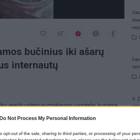
Vaiz
dvi
ne
amos bučinius iki ašarų
Sav
us internautų
tem
V. 
šku greičiu plinta nuotaikingas vaizdelis, kuriame
įsit
net
 Tampos miesto, JAV, sūnus reaguoja į jos
Do Not Process My Personal Information
rodos, visiškai nereaguoja į mamos prašymą
 sūnaus veide pasirodo surūgusi mina.
to opt-out of the sale, sharing to third parties, or processing of your per
formation for targeted advertising by us, please use the below opt-out s