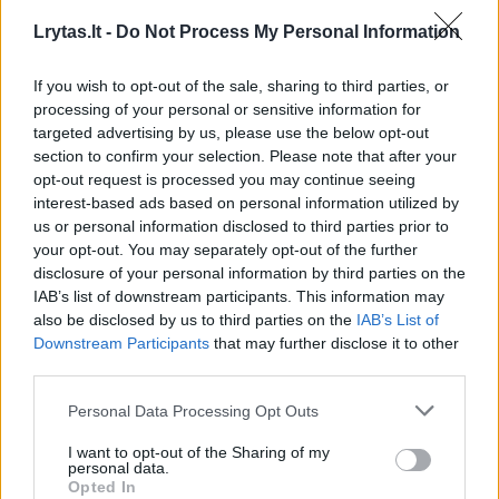
Žinios
|
Lietuvos diena
Lrytas.lt -
Do Not Process My Personal Information
If you wish to opt-out of the sale, sharing to third parties, or
00:01:17
Sūnus griebėsi už galvos: dėl mamos poelgio kelyje
processing of your personal or sensitive information for
raudonavo iš gėdos
targeted advertising by us, please use the below opt-out
section to confirm your selection. Please note that after your
Žinios
|
Pramogos
opt-out request is processed you may continue seeing
interest-based ads based on personal information utilized by
us or personal information disclosed to third parties prior to
00:01:45
Išgirdęs klyksmą griebė kamerą: nenumanė
your opt-out. You may separately opt-out of the further
nufilmuosiąs beprotišką mamos elgesį
disclosure of your personal information by third parties on the
IAB’s list of downstream participants. This information may
Žinios
|
Pasaulis
also be disclosed by us to third parties on the
IAB’s List of
Downstream Participants
that may further disclose it to other
third parties.
00:00:43
Vonioje pamatytas vaizdas sūnų paliko be žado –
mama atrodė kaip po karo
Personal Data Processing Opt Outs
Žinios
|
Pasaulis
I want to opt-out of the Sharing of my
personal data.
Opted In