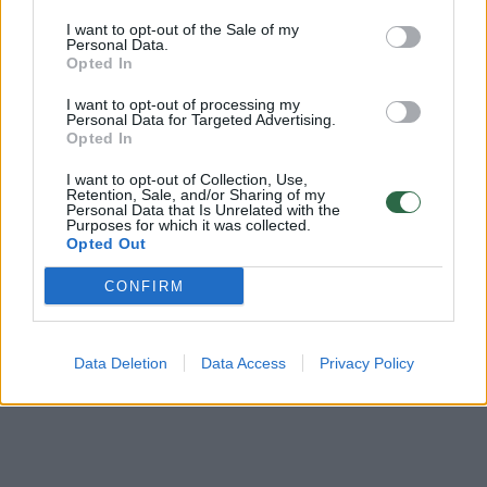
00:00:17
Objektas, kurį rankoje nešėsi berniukas, visiškai
I want to opt-out of the Sale of my
pribloškė motiną
Personal Data.
Opted In
Žinios
|
Gyvenimo būdas
I want to opt-out of processing my
Personal Data for Targeted Advertising.
Opted In
Gaisras Alytuje: motina ir sūnus mirė apsinuodiję
smalkėmis
I want to opt-out of Collection, Use,
Retention, Sale, and/or Sharing of my
Personal Data that Is Unrelated with the
Žinios
|
Lietuvos diena
Purposes for which it was collected.
Opted Out
CONFIRM
Data Deletion
Data Access
Privacy Policy