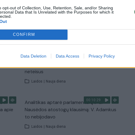
o opt-out of Collection, Use, Retention, Sale, and/or Sharing
Žinios
|
Lietuvos diena
ersonal Data that Is Unrelated with the Purposes for which it
lected.
Out
TV
CONFIRM
Visi įrašai
00:15:54
Data Deletion
Data Access
Privacy Policy
ko
V. Zalužno pasisakymą laiko bandymu
įsitvirtinti Ukrainos politikoje: jis yra
neteisus
Laidos
|
Nauja diena
00:10:29
s“:
Analitikas aptarė parlamentarų ir G.
ba apie
Nausėdos atostogų klausimą: V. Adamkus
to nebijodavo
Laidos
|
Nauja diena