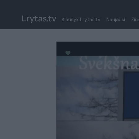
Klausyk Lrytas.tv
Naujausi
Žiū
Paremkite Ukrainą