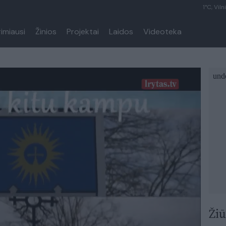
1°C, Viln
rimiausi
Žinios
Projektai
Laidos
Videoteka
Žiū