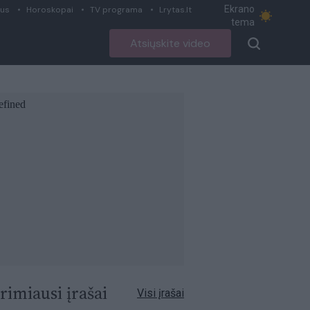
Ekrano
ius
Horoskopai
TV programa
Lrytas.lt
tema
Atsiųskite video
rimiausi įrašai
Visi įrašai