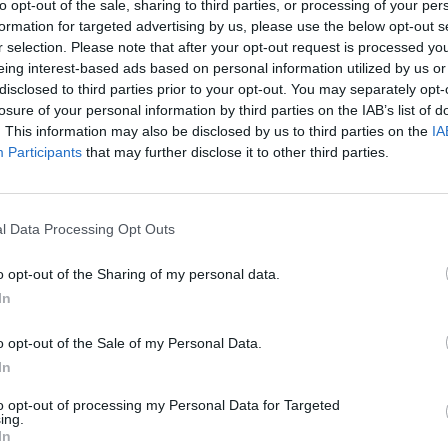
to opt-out of the sale, sharing to third parties, or processing of your per
„Pa
formation for targeted advertising by us, please use the below opt-out s
jau
r selection. Please note that after your opt-out request is processed y
estai
miesteliai
Lietuva
tik Lrytas.TV
Pru
eing interest-based ads based on personal information utilized by us or
disclosed to third parties prior to your opt-out. You may separately opt-
losure of your personal information by third parties on the IAB’s list of
. This information may also be disclosed by us to third parties on the
IA
Participants
that may further disclose it to other third parties.
Visi įrašai
l Data Processing Opt Outs
00:05:25
ko
K. Prunskienės brolis prisiminė jaudinančią
akimirką prieš mirtį: „Tai buvo simbolinis
o opt-out of the Sharing of my personal data.
mūsų pagerbimo ženklas“
In
Žinios
|
Lietuvos diena
o opt-out of the Sale of my Personal Data.
In
3:01
00:03:41
ijos
Mėsainių mėgėjus kviečia nepražiopsoti
to opt-out of processing my Personal Data for Targeted
ojektui
festivalio Vilniuje: atskleidė populiariausią
ing.
In
paruošimo būdą