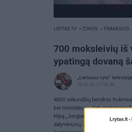
Volume
0%
LRYTAS.TV
>
ŽINIOS
>
PRAMOGOS
700 moksleivių iš
ypatingą dovaną š
„Lietuvos ryto“ televizij
2018-06-27 06:48
4600 sekundžių bendros trukmės v
bei miestelius – tiek moksleivių 
klipą „Jungiam Lietuvą“. Šis vaizd
Lrytas.lt -
dalyvavusių 700 moksleivių ir pr