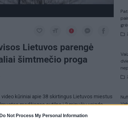
Pat
pai
gr
 visos Lietuvos parengė
Vaiz
aliai šimtmečio proga
dvi
ne
a
ideo kūriniai apie 38 skirtingus Lietuvos miestus
Nuf
Vak
filmuotos medžiagos sutilpo į 2 minučių vaizdo
o klipas – bendra iniciatyvoje „Jungiam Lietuvą“
Do Not Process My Personal Information
ojektą finansavusios bendrovės dovana šimtmetį