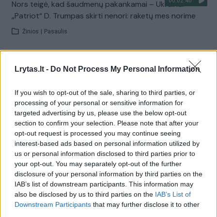
00:02:40
Nors teigė, kad šaudmenų pakankamai – Ukrainai
„Patriot“ D. Trumpas skirti nenori: raketų mes norime
Žinios
|
Pasaulis
Visi įrašai
Lrytas.lt -
Do Not Process My Personal Information
If you wish to opt-out of the sale, sharing to third parties, or
processing of your personal or sensitive information for
Žiūrimiausi įrašai
targeted advertising by us, please use the below opt-out
section to confirm your selection. Please note that after your
opt-out request is processed you may continue seeing
00:00:30
Vaizdai iš tragiškos avarijos Vilniaus r.: dviejų moterų ir
interest-based ads based on personal information utilized by
us or personal information disclosed to third parties prior to
vaiko gyvybių išgelbėti nepavyko
your opt-out. You may separately opt-out of the further
Žinios
|
Lietuvos diena
disclosure of your personal information by third parties on the
IAB’s list of downstream participants. This information may
also be disclosed by us to third parties on the
IAB’s List of
00:00:57
Savaitės vidurys nusimato karštas: temperatūra kils iki
Downstream Participants
that may further disclose it to other
third parties.