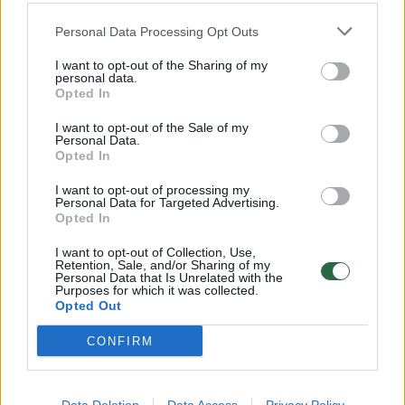
32 laipsnių šilumos
Žinios
|
Orai
Personal Data Processing Opt Outs
I want to opt-out of the Sharing of my
personal data.
00:15:54
V. Zalužno pasisakymą laiko bandymu įsitvirtinti
Opted In
Ukrainos politikoje: jis yra neteisus
I want to opt-out of the Sale of my
Personal Data.
Laidos
|
Nauja diena
Opted In
I want to opt-out of processing my
00:00:59
Personal Data for Targeted Advertising.
Nufilmavo, kaip patvino Vilniaus Vakarinis aplinkkelis:
Opted In
vaizdas pribloškia
I want to opt-out of Collection, Use,
Žinios
|
Lietuvos diena
Retention, Sale, and/or Sharing of my
Personal Data that Is Unrelated with the
Purposes for which it was collected.
Opted Out
Visi įrašai
CONFIRM