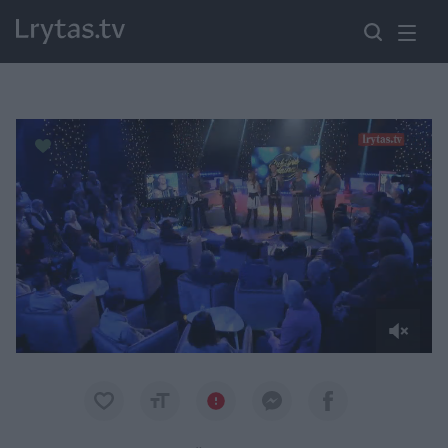
Paremkite Ukrainą