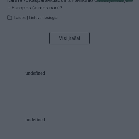
Karšta A. Kasparavičiaus ir Ž Pavilionio diskusija: Rusija
– Europos šeimos narė?
Laidos
|
Lietuva tiesiogiai
Visi įrašai