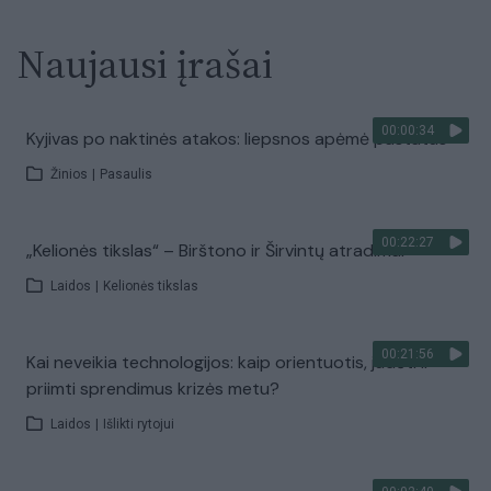
Naujausi įrašai
00:00:34
Kyjivas po naktinės atakos: liepsnos apėmė pastatus
Žinios
|
Pasaulis
00:22:27
„Kelionės tikslas“ – Birštono ir Širvintų atradimai
Laidos
|
Kelionės tikslas
00:21:56
Kai neveikia technologijos: kaip orientuotis, judėti ir
priimti sprendimus krizės metu?
Laidos
|
Išlikti rytojui