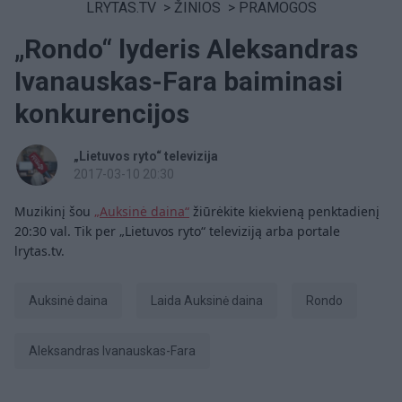
LRYTAS.TV
>
ŽINIOS
>
PRAMOGOS
„Rondo“ lyderis Aleksandras
Ivanauskas-Fara baiminasi
konkurencijos
„Lietuvos ryto“ televizija
2017-03-10 20:30
Muzikinį šou
„Auksinė daina“
žiūrėkite kiekvieną penktadienį
20:30 val. Tik per „Lietuvos ryto“ televiziją arba portale
lrytas.tv.
auksinė daina
laida Auksinė daina
Rondo
Aleksandras Ivanauskas-Fara