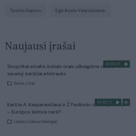
Toronto Raptors
Eglė Ačaitė-Valančiūnienė
Naujausi įrašai
00:00:57
Sinoptikai atsakė, kokiais orais užbaigsime darbo
savaitę: karščiai atsitrauks
Žinios
|
Orai
00:42:12
Karšta A. Kasparavičiaus ir Ž Pavilionio diskusija: Rusija
– Europos šeimos narė?
Laidos
|
Lietuva tiesiogiai