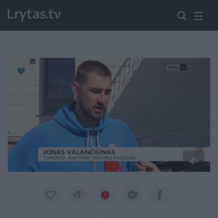
Paremkite Ukrainą