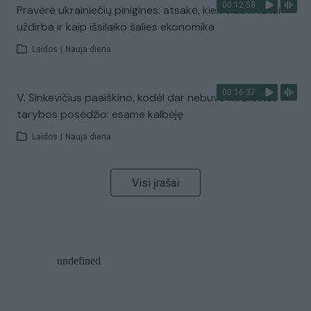
00:12:58
Pravėrė ukrainiečių pinigines: atsakė, kiek vidutiniškai
uždirba ir kaip išsilaiko šalies ekonomika
Laidos
|
Nauja diena
00:16:37
V. Sinkevičius paaiškino, kodėl dar nebuvo Koalicinės
tarybos posėdžio: esame kalbėję
Laidos
|
Nauja diena
Visi įrašai