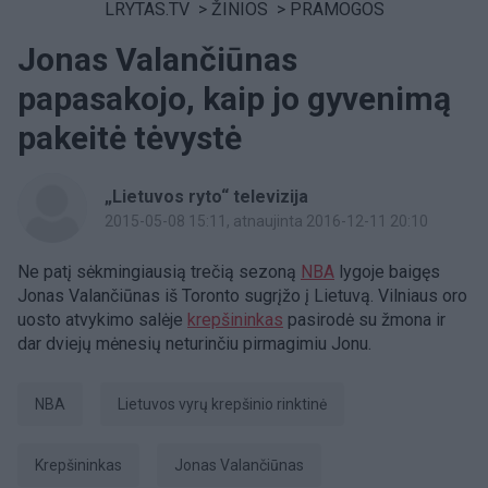
LRYTAS.TV
>
ŽINIOS
>
PRAMOGOS
Jonas Valančiūnas
papasakojo, kaip jo gyvenimą
pakeitė tėvystė
„Lietuvos ryto“ televizija
2015-05-08 15:11
, atnaujinta 2016-12-11 20:10
Ne patį sėkmingiausią trečią sezoną
NBA
lygoje baigęs
Jonas Valančiūnas iš Toronto sugrįžo į Lietuvą. Vilniaus oro
uosto atvykimo salėje
krepšininkas
pasirodė su žmona ir
dar dviejų mėnesių neturinčiu pirmagimiu Jonu.
NBA
Lietuvos vyrų krepšinio rinktinė
krepšininkas
Jonas Valančiūnas