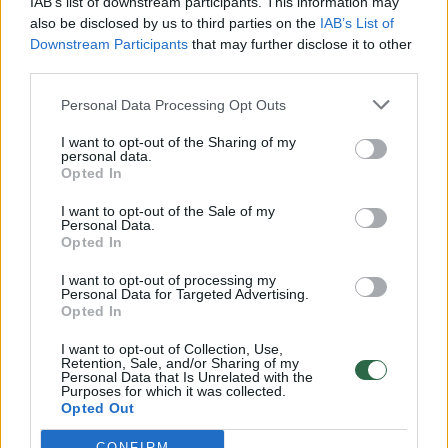
IAB’s list of downstream participants. This information may
vaiko gyvybių išgelbėti nepavyko
also be disclosed by us to third parties on the
IAB’s List of
Downstream Participants
that may further disclose it to other
Žinios
|
Lietuvos diena
third parties.
Personal Data Processing Opt Outs
00:00:57
Savaitės vidurys nusimato karštas: temperatūra kils iki
32 laipsnių šilumos
I want to opt-out of the Sharing of my
personal data.
Opted In
Žinios
|
Orai
I want to opt-out of the Sale of my
Personal Data.
00:00:59
Nufilmavo, kaip patvino Vilniaus Vakarinis aplinkkelis:
Opted In
vaizdas pribloškia
I want to opt-out of processing my
Personal Data for Targeted Advertising.
Žinios
|
Lietuvos diena
Opted In
I want to opt-out of Collection, Use,
00:00:55
Retention, Sale, and/or Sharing of my
Avarija Vilniuje: į stotelę įsirėžęs automobilis sužalojo
Personal Data that Is Unrelated with the
dvi moteris
Purposes for which it was collected.
Opted Out
Žinios
|
Lietuvos diena
CONFIRM