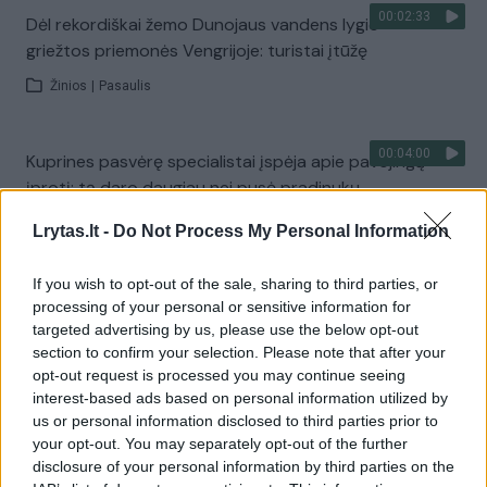
00:02:33
Dėl rekordiškai žemo Dunojaus vandens lygio –
griežtos priemonės Vengrijoje: turistai įtūžę
Žinios
|
Pasaulis
00:04:00
Kuprines pasvėrę specialistai įspėja apie pavojingą
įprotį: tą daro daugiau nei pusė pradinukų
Žinios
|
Lietuvos diena
Lrytas.lt -
Do Not Process My Personal Information
If you wish to opt-out of the sale, sharing to third parties, or
Visi įrašai
processing of your personal or sensitive information for
targeted advertising by us, please use the below opt-out
section to confirm your selection. Please note that after your
opt-out request is processed you may continue seeing
Žiūrimiausi įrašai
interest-based ads based on personal information utilized by
us or personal information disclosed to third parties prior to
your opt-out. You may separately opt-out of the further
disclosure of your personal information by third parties on the
00:00:30
Vaizdai iš tragiškos avarijos Vilniaus r.: dviejų moterų ir