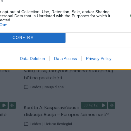
In
Žinios
|
Lietuvos diena
o opt-out of Collection, Use, Retention, Sale, and/or Sharing
ersonal Data that Is Unrelated with the Purposes for which it
lected.
Out
CONFIRM
TV
Visi įrašai
Data Deletion
Data Access
Privacy Policy
00:15:25
ų
Ruošiantis naujiems mokslo metams –
ažnai
vaikų teisių tarnybos primena: štai apie ką
būtina pasikalbėti
Laidos
|
Nauja diena
00:42:12
stis
Karšta A. Kasparavičiaus ir Ž Pavilionio
aitė
diskusija: Rusija – Europos šeimos narė?
Laidos
|
Lietuva tiesiogiai