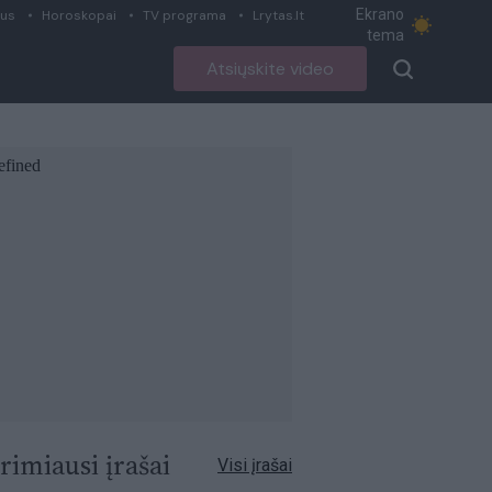
Ekrano
ius
Horoskopai
TV programa
Lrytas.lt
tema
Atsiųskite video
rimiausi įrašai
Visi įrašai