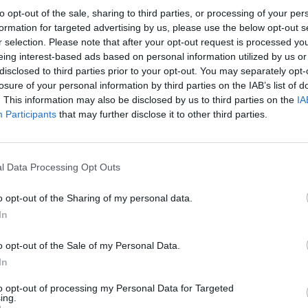
mandą ir štai – jau galite pasidžiaugti rezultatu“, -
įsit
to opt-out of the sale, sharing to third parties, or processing of your per
net
formation for targeted advertising by us, please use the below opt-out s
r selection. Please note that after your opt-out request is processed y
eing interest-based ads based on personal information utilized by us or
Mada
disclosed to third parties prior to your opt-out. You may separately opt-
losure of your personal information by third parties on the IAB’s list of
. This information may also be disclosed by us to third parties on the
IA
Participants
that may further disclose it to other third parties.
Visi įrašai
l Data Processing Opt Outs
2:40
00:03:52
mai –
Liūdna vyresnio amžiaus dirbančiųjų
o opt-out of the Sharing of my personal data.
nenori:
kasdienybė – priekabiavimas, patyčios ir
In
užgaulūs įvardžiai
Žinios
|
Lietuvos diena
o opt-out of the Sale of my Personal Data.
In
0:29
00:02:08
mas
to opt-out of processing my Personal Data for Targeted
Aukštaitijos pučiamųjų orkestras
ing.
3
Nyderlanduose apgynė čempionų vardą