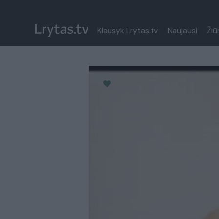
Klausyk Lrytas.tv
Naujausi
Žiū
Paremkite Ukrainą