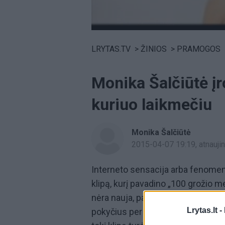
Volume
0%
LRYTAS.TV
>
ŽINIOS
>
PRAMOGOS
Monika Šalčiūtė įr
kuriuo laikmečiu
Monika Šalčiūtė
2015-04-07 19:19
, atnauj
Interneto sensacija arba fenom
klipą, kurį pavadino „100 grožio me
nėra nauja, panašų jau yra sukūrę u
Lrytas.lt -
pokyčius per šimtą metų dar niek