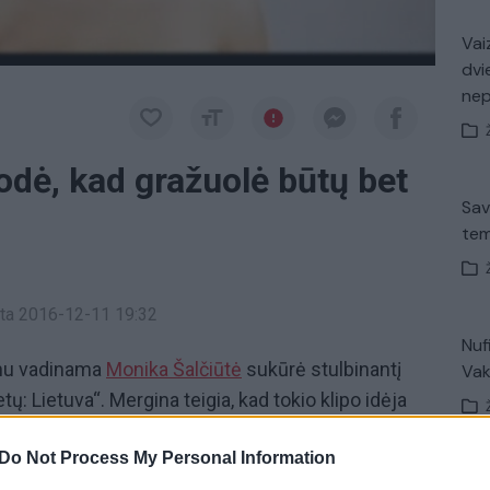
Vaiz
dvi
ne
odė, kad gražuolė būtų bet
Sav
tem
inta 2016-12-11 19:32
Nuf
enu vadinama
Monika Šalčiūtė
sukūrė stulbinantį
Vak
tų: Lietuva“. Mergina teigia, kad tokio klipo idėja
žsienio kūrėjai, tačiau apie lietuvaičių išvaizdos
Do Not Process My Personal Information
as nebuvo sukūręs. „Pamaniau, kad ir mes galime
V. 