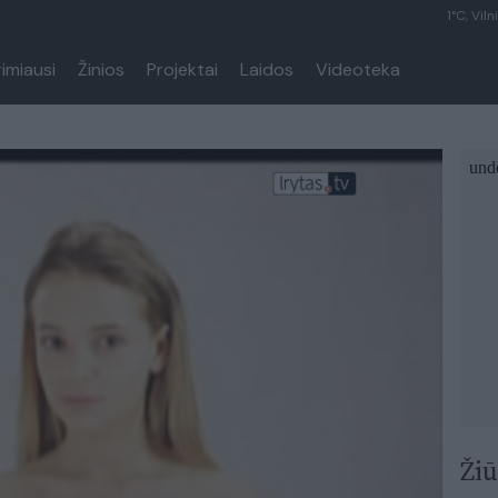
1°C, Viln
rimiausi
Žinios
Projektai
Laidos
Videoteka
Žiū