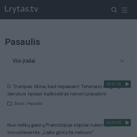
Pasaulis
Visi įrašai
00:01:26
D. Trumpas tikina, kad nepaisant Teherano neigimų,
derybos tęsiasi: kažkodėl jie nenori pripažinti
Žinios
|
Pasaulis
00:03:00
Nuo miškų gaisrų Prancūzijoje stipriai nukentėjo ir
stovyklavietės: „Laiko ginčytis nebuvo“