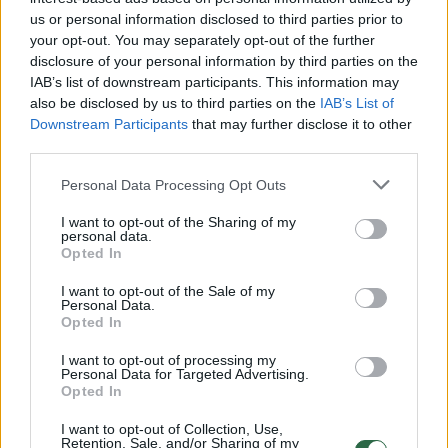
Žinios
|
Pasaulis
us or personal information disclosed to third parties prior to
your opt-out. You may separately opt-out of the further
disclosure of your personal information by third parties on the
00:00:38
Smūgių Iranui kol kas nebus: D. Trumpas pakeitė planus
IAB’s list of downstream participants. This information may
also be disclosed by us to third parties on the
IAB’s List of
Žinios
|
Pasaulis
Downstream Participants
that may further disclose it to other
third parties.
00:01:17
Kruvinas išpuolis Aidaho prekybos zonoje: pareigūnai
Personal Data Processing Opt Outs
pranešė apie šaulio likimą
I want to opt-out of the Sharing of my
Žinios
|
Pasaulis
personal data.
Opted In
I want to opt-out of the Sale of my
00:00:49
Maskvos restoraną sudrebino teroro aktas: įvykio
Personal Data.
vietą apsupo pareigūnai
Opted In
Žinios
|
Pasaulis
I want to opt-out of processing my
Personal Data for Targeted Advertising.
Opted In
00:00:49
Rūkstančios nuolaužos ir skubantys gelbėtojai: vaizdai
I want to opt-out of Collection, Use,
Retention, Sale, and/or Sharing of my