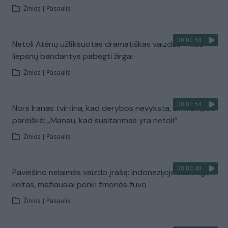
Žinios
|
Pasaulis
00:00:58
Netoli Atėnų užfiksuotas dramatiškas vaizdas – nuo
liepsnų bandantys pabėgti žirgai
Žinios
|
Pasaulis
00:01:54
Nors Iranas tvirtina, kad derybos nevyksta, D. Trumpas
pareiškė: „Manau, kad susitarimas yra netoli“
Žinios
|
Pasaulis
00:00:40
Paviešino nelaimės vaizdo įrašą: Indonezijoje užsidegė
keltas, mažiausiai penki žmonės žuvo
Žinios
|
Pasaulis