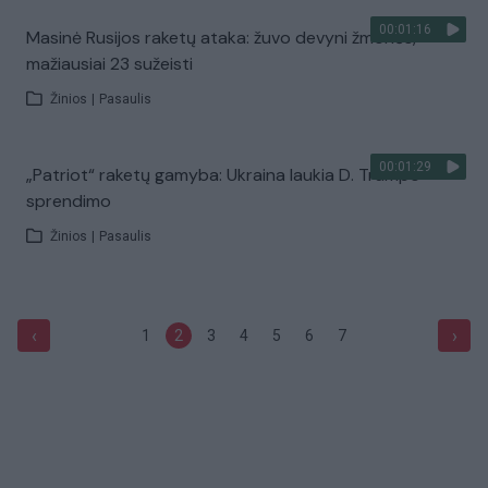
00:01:16
Masinė Rusijos raketų ataka: žuvo devyni žmonės,
mažiausiai 23 sužeisti
Žinios
|
Pasaulis
00:01:29
„Patriot“ raketų gamyba: Ukraina laukia D. Trumpo
sprendimo
Žinios
|
Pasaulis
‹
›
1
2
3
4
5
6
7