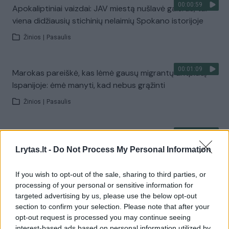
00:00:59
Apokaliptiniai vaizdai: JAV miestą nušlavė gaisras, tai –
viena didžiausių stichinių nelaimių Spokano istorijoje
Žinios
|
Pasaulis
00:01:09
Marokas pareiškė, kas lėmė gausų migrantų antplūdį
Ispanijoje: ėmė manyti, kad nebus grąžinti
Žinios
|
Pasaulis
00:04:32
Karščio padariniai Europoje: nuseko net Reinas ir
Dunojus
Lrytas.lt -
Do Not Process My Personal Information
Žinios
|
Pasaulis
If you wish to opt-out of the sale, sharing to third parties, or
processing of your personal or sensitive information for
targeted advertising by us, please use the below opt-out
00:01:16
Dangų užtemdė dūmai: Vašingtone siautėjantys gaisrai
section to confirm your selection. Please note that after your
verčia evakuotis gyventojus
opt-out request is processed you may continue seeing
interest-based ads based on personal information utilized by