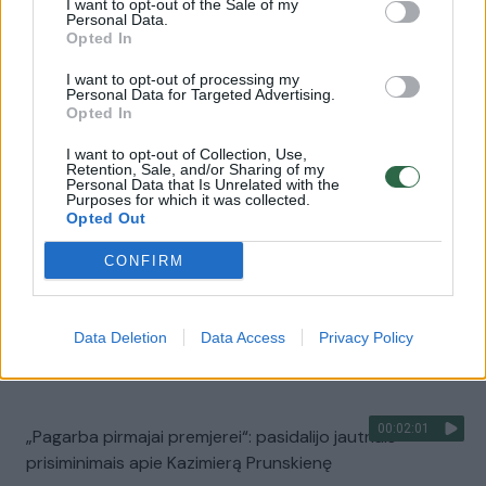
I want to opt-out of the Sale of my
Personal Data.
00:00:49
Pateikė daugiau detalių apie iš tėvų paimtus šešis
Opted In
vaikus: jiems kilusi grėsmė
I want to opt-out of processing my
Žinios
|
Lietuvos diena
Personal Data for Targeted Advertising.
Opted In
I want to opt-out of Collection, Use,
00:00:30
Vaizdai iš tragiškos avarijos Vilniaus r.: dviejų moterų ir
Retention, Sale, and/or Sharing of my
Personal Data that Is Unrelated with the
vaiko gyvybių išgelbėti nepavyko
Purposes for which it was collected.
Opted Out
Žinios
|
Lietuvos diena
CONFIRM
00:00:59
Nufilmavo, kaip patvino Vilniaus Vakarinis aplinkkelis:
vaizdas pribloškia
Data Deletion
Data Access
Privacy Policy
Žinios
|
Lietuvos diena
00:02:01
„Pagarba pirmajai premjerei“: pasidalijo jautriais
prisiminimais apie Kazimierą Prunskienę