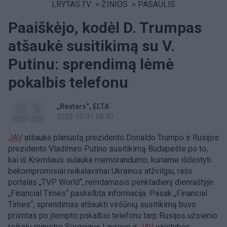
LRYTAS.TV
>
ŽINIOS
>
PASAULIS
Paaiškėjo, kodėl D. Trumpas
atšaukė susitikimą su V.
Putinu: sprendimą lėmė
pokalbis telefonu
„Reuters“
ELTA
2025-10-31 08:40
JAV
atšaukė planuotą prezidento Donaldo Trumpo ir Rusijos
prezidento Vladimiro Putino susitikimą Budapešte po to,
kai iš Kremliaus sulaukė memorandumo, kuriame išdėstyti
bekompromisiai reikalavimai Ukrainos atžvilgiu, rašo
portalas „TVP World“, remdamasis penktadienį dienraštyje
„Financial Times“ paskelbta informacija. Pasak „Financial
Times“, sprendimas atšaukti viršūnių susitikimą buvo
priimtas po įtempto pokalbio telefonu tarp Rusijos užsienio
reikalų ministro Sergejaus Lavrovo ir
JAV
valstybės