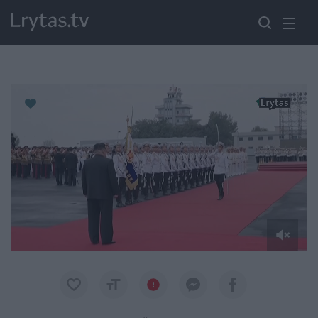
Paremkite Ukrainą