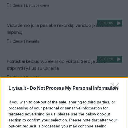
Žinios
|
Lietuvos diena
00:01:05
Viduržemio jūra pasiekė rekordą: vanduo įkaito iki 33
laipsnių
Žinios
|
Pasaulis
00:01:20
Politiškai keblus V. Zelenskio vizitas: Serbija žada
stiprinti ryšius su Ukraina
Žinios
|
Pasaulis
Lrytas.lt -
Do Not Process My Personal Information
00:22:15
„Paulius ir Saulius“ – ypatingai karšta diena Dzūkijos
If you wish to opt-out of the sale, sharing to third parties, or
ežere ir aktyvi karšių žūklė
processing of your personal or sensitive information for
Laidos
|
Paulius ir Saulius
targeted advertising by us, please use the below opt-out
section to confirm your selection. Please note that after your
opt-out request is processed you may continue seeing