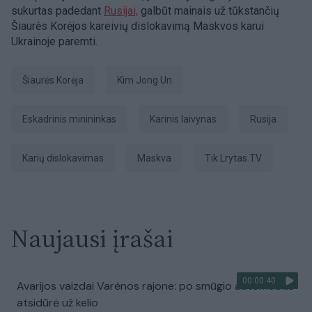
sukurtas padedant
Rusijai,
galbūt mainais už tūkstančių
Šiaurės Korėjos kareivių dislokavimą Maskvos karui
Ukrainoje paremti.
Šiaurės Korėja
Kim Jong Un
eskadrinis minininkas
karinis laivynas
Rusija
karių dislokavimas
Maskva
tik Lrytas.TV
Naujausi įrašai
00:00:40
Avarijos vaizdai Varėnos rajone: po smūgio automobilis
atsidūrė už kelio