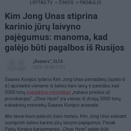
LRYTAS.TV
>
ŽINIOS
>
PASAULIS
Kim Jong Unas stiprina
karinio jūrų laivyno
pajėgumus: manoma, kad
galėjo būti pagalbos iš Rusijos
„Reuters“
ELTA
2025-10-06 07:51
Šiaurės Korėjos lyderis Kim Jong Unas pirmadienį (spalio 6
d.) apsilankė viename iš šalies karo laivų ir pareiškė, kad
5000 tonų
eskadrinis minininkas
„nubaus priešus už
provokacijas“. „Choe Hyon“ yra vienas iš dviejų 5000 tonų
eskadrinių minininkų Šiaurės Korėjos arsenale.
Abu laivai buvo paleisti šiais metais, Kim Jong Unui siekiant
sustiprinti šalies karinio jūrų laivyno pajėgumus. Pasak
Pietų Korėjos kariuomenės, „Choe Hyon“ galėjo būti