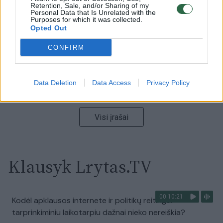
Ukrainos politikoje: jis yra neteisus
Retention, Sale, and/or Sharing of my
Personal Data that Is Unrelated with the
Purposes for which it was collected.
Laidos
|
Nauja diena
Opted Out
CONFIRM
00:00:59
Nufilmavo, kaip patvino Vilniaus Vakarinis aplinkkelis:
vaizdas pribloškia
Data Deletion
Data Access
Privacy Policy
Žinios
|
Lietuvos diena
Visi įrašai
Klausyk Lrytas.TV
00:10:21
Kodėl apklausos internete ir politikų reitingai
tarprinkiminiu laikotarpiu dažnai nieko nereiškia?