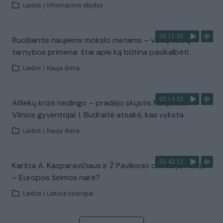
Laidos
|
Informacinis skydas
00:15:25
Ruošiantis naujiems mokslo metams – vaikų teisių
tarnybos primena: štai apie ką būtina pasikalbėti
Laidos
|
Nauja diena
00:14:33
Atliekų krizė nedingo – pradėjo skųstis Naujosios
Vilnios gyventojai: I. Budraitė atsakė, kas vyksta
Laidos
|
Nauja diena
00:42:12
Karšta A. Kasparavičiaus ir Ž Pavilionio diskusija: Rusija
– Europos šeimos narė?
Laidos
|
Lietuva tiesiogiai