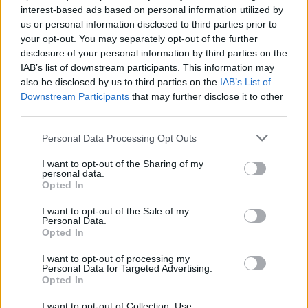
Visi įrašai
interest-based ads based on personal information utilized by
us or personal information disclosed to third parties prior to
your opt-out. You may separately opt-out of the further
disclosure of your personal information by third parties on the
Žiūrimiausi įrašai
IAB’s list of downstream participants. This information may
also be disclosed by us to third parties on the
IAB’s List of
Downstream Participants
that may further disclose it to other
third parties.
00:00:30
Vaizdai iš tragiškos avarijos Vilniaus r.: dviejų moterų ir
Personal Data Processing Opt Outs
vaiko gyvybių išgelbėti nepavyko
I want to opt-out of the Sharing of my
Žinios
|
Lietuvos diena
personal data.
Opted In
00:00:57
Savaitės vidurys nusimato karštas: temperatūra kils iki
I want to opt-out of the Sale of my
Personal Data.
32 laipsnių šilumos
Opted In
Žinios
|
Orai
I want to opt-out of processing my
Personal Data for Targeted Advertising.
Opted In
00:15:54
V. Zalužno pasisakymą laiko bandymu įsitvirtinti
I want to opt-out of Collection, Use,