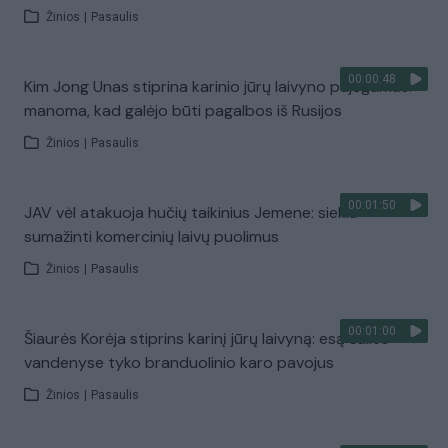
Žinios
|
Pasaulis
00:00:48
Kim Jong Unas stiprina karinio jūrų laivyno pajėgumus:
manoma, kad galėjo būti pagalbos iš Rusijos
Žinios
|
Pasaulis
00:01:50
JAV vėl atakuoja hučių taikinius Jemene: siekia
sumažinti komercinių laivų puolimus
Žinios
|
Pasaulis
00:01:00
Šiaurės Korėja stiprins karinį jūrų laivyną: esą šalies
vandenyse tyko branduolinio karo pavojus
Žinios
|
Pasaulis