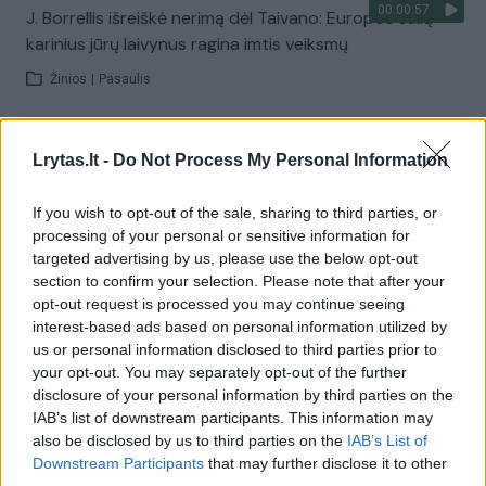
00:00:57
J. Borrellis išreiškė nerimą dėl Taivano: Europos šalių
karinius jūrų laivynus ragina imtis veiksmų
Žinios
|
Pasaulis
00:03:27
Pirmą kartą istorijoje Lietuvoje bus statomas karinis
Lrytas.lt -
Do Not Process My Personal Information
laivas: darbai gali trukti dešimtmetį
If you wish to opt-out of the sale, sharing to third parties, or
Žinios
|
Lietuvos diena
processing of your personal or sensitive information for
targeted advertising by us, please use the below opt-out
section to confirm your selection. Please note that after your
00:00:52
Budrumo neišlaikymas darbo metu brangiai kainuos:
opt-out request is processed you may continue seeing
Norvegijos kapitonas teisiamas dėl laivų susidūrimo
interest-based ads based on personal information utilized by
us or personal information disclosed to third parties prior to
Žinios
|
Pasaulis
your opt-out. You may separately opt-out of the further
disclosure of your personal information by third parties on the
IAB’s list of downstream participants. This information may
00:00:53
Tragedija Tailande: nuskendus karinio laivyno laivui
also be disclosed by us to third parties on the
IAB’s List of
dingo 31 jūreivis
Downstream Participants
that may further disclose it to other