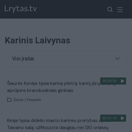
Karinis Laivynas
Visi įrašai
00:00:50
Šiaurės Korėja tęsia karinę plėtrą: karinį jūrų laivyną
aprūpins branduoliniais ginklais
Žinios
|
Pasaulis
00:01:10
Kinija tęsia didelio masto karines pratybas aplink
Taivano salą: užfiksuota daugiau nei 130 orlaivių