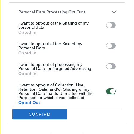
third parties.
Žinios
|
Pasaulis
Personal Data Processing Opt Outs
00:00:50
Stiprinamas šiaurinis NATO flangas: Vokietijos karinis
I want to opt-out of the Sharing of my
personal data.
jūrų laivynas išsiuntė minosvaidžių
Opted In
Žinios
|
Pasaulis
I want to opt-out of the Sale of my
Personal Data.
Opted In
00:00:51
Po pareiškimų apie Ukrainos krizę atsistatydina
I want to opt-out of processing my
Vokietijos karinio laivyno vadas: tai buvo klaida
Personal Data for Targeted Advertising.
Opted In
Žinios
|
Pasaulis
I want to opt-out of Collection, Use,
Retention, Sale, and/or Sharing of my
Personal Data that Is Unrelated with the
00:01:47
Pekinas pasmerkė gynybos sutartį pasirašiusias šalis:
Purposes for which it was collected.
Opted Out
jos rizikuoja „šauti sau į koją“
Žinios
|
Pasaulis
CONFIRM
00:00:40