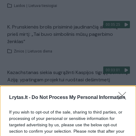
Laidos
|
Lietuva tiesiogiai
00:05:25
K. Prunskienės brolis prisiminė jaudinančią akimirką
prieš mirtį: „Tai buvo simbolinis mūsų pagerbimo
ženklas“
Žinios
|
Lietuvos diena
00:03:01
Kazachstanas siekia sugrąžinti Kaspijos tigrą į Centrinę
Aziją: ypatingam projektui ruoštasi dešimtmetį
Žinios
|
Pasaulis
Lrytas.lt -
Do Not Process My Personal Information
00:03:41
Mėsainių mėgėjus kviečia nepražiopsoti festivalio
If you wish to opt-out of the sale, sharing to third parties, or
Vilniuje: atskleidė populiariausią paruošimo būdą
processing of your personal or sensitive information for
targeted advertising by us, please use the below opt-out
Žinios
|
Lietuvos diena
section to confirm your selection. Please note that after your