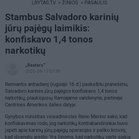
LRYTAS.TV
>
ŽINIOS
>
PASAULIS
Stambus Salvadoro karinių
jūrų pajėgų laimikis:
konfiskavo 1,4 tonos
narkotikų
„Reuters“
2025-09-17 07:39
Remiantis antradienį (rugsėjo 16 d.) paskelbtu pranešimu,
Salvadoro karinės jūrų pajėgos konfiskavo 1,4 tonos
narkotikų, plaukiojusių Ramiajame vandenyne, pietinėje
Centrinės Amerikos šalies dalyje.
Gynybos ministras viceadmirolas Rene Merino sakė, kad
konfiskavimas rodo, jog narkotikų kontrabandininkai buvo
įspėti apie karinių jūrų pajėgų operacijas ir paliko krovinį,
kad išvengtų arešto. Yra žinoma, kad narkotikų vertė siekia