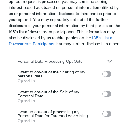
opt-out request is processed you may continue seeing
interest-based ads based on personal information utilized by
Visi įrašai
us or personal information disclosed to third parties prior to
your opt-out. You may separately opt-out of the further
disclosure of your personal information by third parties on the
IAB’s list of downstream participants. This information may
Žiūrimiausi įrašai
also be disclosed by us to third parties on the
IAB’s List of
Downstream Participants
that may further disclose it to other
third parties.
00:00:49
Pateikė daugiau detalių apie iš tėvų paimtus šešis
Personal Data Processing Opt Outs
vaikus: jiems kilusi grėsmė
I want to opt-out of the Sharing of my
Žinios
personal data.
|
Lietuvos diena
Opted In
I want to opt-out of the Sale of my
00:00:30
Vaizdai iš tragiškos avarijos Vilniaus r.: dviejų moterų ir
Personal Data.
Opted In
vaiko gyvybių išgelbėti nepavyko
I want to opt-out of processing my
Žinios
|
Lietuvos diena
Personal Data for Targeted Advertising.
Opted In