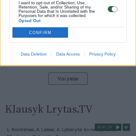
00:00:59
Nufilmavo, kaip patvino Vilniaus Vakarinis aplinkkelis:
I want to opt-out of Collection, Use,
Retention, Sale, and/or Sharing of my
vaizdas pribloškia
Personal Data that Is Unrelated with the
Purposes for which it was collected.
Žinios
Opted Out
|
Lietuvos diena
CONFIRM
00:02:01
„Pagarba pirmajai premjerei“: pasidalijo jautriais
prisiminimais apie Kazimierą Prunskienę
Data Deletion
Data Access
Privacy Policy
Žinios
|
Lietuvos diena
Visi įrašai
Klausyk Lrytas.TV
00:41:28
L. Kontrimas, A. Lašas, A. Lyberytė: ko nesupranta