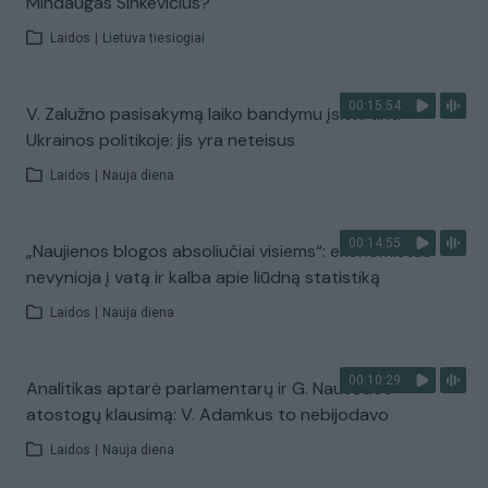
Mindaugas Sinkevičius?
Laidos
|
Lietuva tiesiogiai
00:15:54
V. Zalužno pasisakymą laiko bandymu įsitvirtinti
Ukrainos politikoje: jis yra neteisus
Laidos
|
Nauja diena
00:14:55
„Naujienos blogos absoliučiai visiems“: ekonomistas
nevynioja į vatą ir kalba apie liūdną statistiką
Laidos
|
Nauja diena
00:10:29
Analitikas aptarė parlamentarų ir G. Nausėdos
atostogų klausimą: V. Adamkus to nebijodavo
Laidos
|
Nauja diena