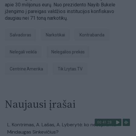
apie 30 milijonus eurų. Nuo prezidento Nayib Bukele
įžengimo į pareigas valdžios institucijos konfiskavo
daugiau nei 71 toną narkotikų.
Salvadoras
Narkotikai
Kontrabanda
nelegali veikla
nelegalios prekės
Centrinė Amerika
tik Lrytas.TV
Naujausi įrašai
00:41:28
L. Kontrimas, A. Lašas, A. Lyberytė: ko nesupranta
Mindaugas Sinkevičius?