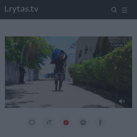
Paremkite Ukrainą