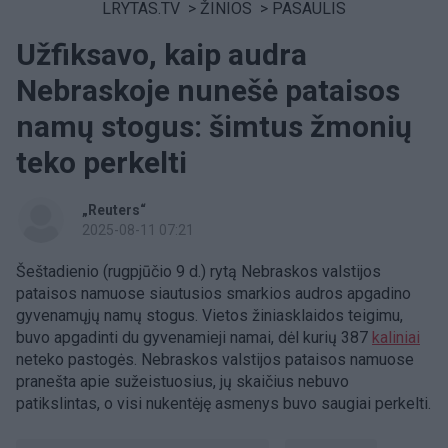
LRYTAS.TV
>
ŽINIOS
>
PASAULIS
Užfiksavo, kaip audra
Nebraskoje nunešė pataisos
namų stogus: šimtus žmonių
teko perkelti
„Reuters“
2025-08-11 07:21
Šeštadienio (rugpjūčio 9 d.) rytą Nebraskos valstijos
pataisos namuose siautusios smarkios audros apgadino
gyvenamųjų namų stogus. Vietos žiniasklaidos teigimu,
buvo apgadinti du gyvenamieji namai, dėl kurių 387
kaliniai
neteko pastogės. Nebraskos valstijos pataisos namuose
pranešta apie sužeistuosius, jų skaičius nebuvo
patikslintas, o visi nukentėję asmenys buvo saugiai perkelti.