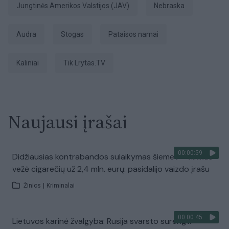
Jungtinės Amerikos Valstijos (JAV)
Nebraska
Audra
stogas
pataisos namai
Kaliniai
tik Lrytas.TV
Naujausi įrašai
00:00:59
Didžiausias kontrabandos sulaikymas šiemet – vilkikas
vežė cigarečių už 2,4 mln. eurų: pasidalijo vaizdo įrašu
Žinios
|
Kriminalai
00:00:45
Lietuvos karinė žvalgyba: Rusija svarsto surengti