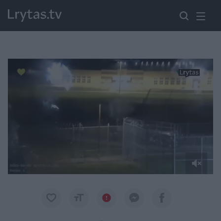
Paremkite Ukrainą