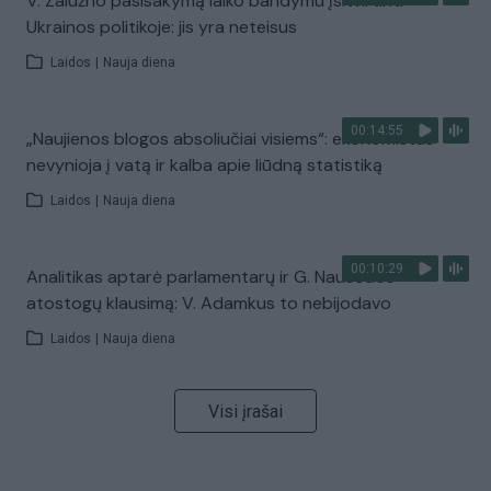
V. Zalužno pasisakymą laiko bandymu įsitvirtinti
Ukrainos politikoje: jis yra neteisus
Laidos
|
Nauja diena
00:14:55
„Naujienos blogos absoliučiai visiems“: ekonomistas
nevynioja į vatą ir kalba apie liūdną statistiką
Laidos
|
Nauja diena
00:10:29
Analitikas aptarė parlamentarų ir G. Nausėdos
atostogų klausimą: V. Adamkus to nebijodavo
Laidos
|
Nauja diena
Visi įrašai