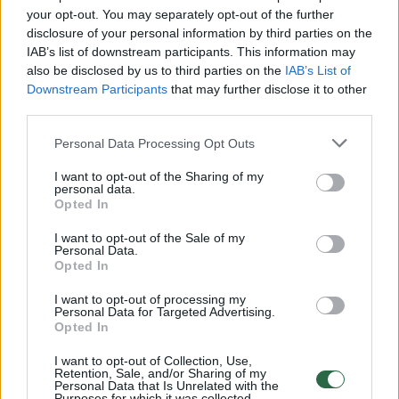
your opt-out. You may separately opt-out of the further
Žiūrimiausi įrašai
disclosure of your personal information by third parties on the
IAB’s list of downstream participants. This information may
also be disclosed by us to third parties on the
IAB’s List of
00:00:49
Pateikė daugiau detalių apie iš tėvų paimtus šešis
Downstream Participants
that may further disclose it to other
third parties.
vaikus: jiems kilusi grėsmė
Žinios
|
Lietuvos diena
Personal Data Processing Opt Outs
I want to opt-out of the Sharing of my
personal data.
00:00:30
Vaizdai iš tragiškos avarijos Vilniaus r.: dviejų moterų ir
Opted In
vaiko gyvybių išgelbėti nepavyko
I want to opt-out of the Sale of my
Personal Data.
Žinios
|
Lietuvos diena
Opted In
I want to opt-out of processing my
00:00:59
Personal Data for Targeted Advertising.
Nufilmavo, kaip patvino Vilniaus Vakarinis aplinkkelis:
Opted In
vaizdas pribloškia
I want to opt-out of Collection, Use,
Žinios
|
Lietuvos diena
Retention, Sale, and/or Sharing of my
Personal Data that Is Unrelated with the
Purposes for which it was collected.