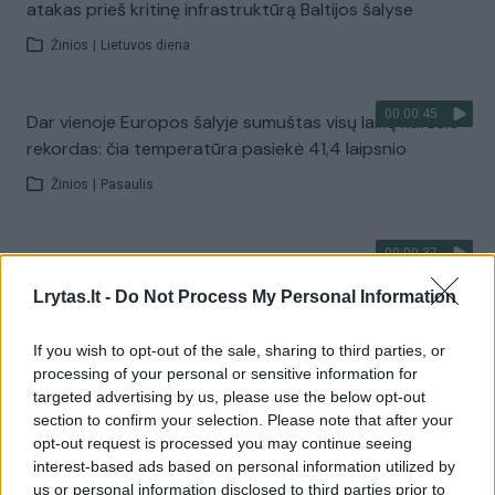
atakas prieš kritinę infrastruktūrą Baltijos šalyse
Žinios
|
Lietuvos diena
00:00:45
Dar vienoje Europos šalyje sumuštas visų laikų karščio
rekordas: čia temperatūra pasiekė 41,4 laipsnio
Žinios
|
Pasaulis
00:00:37
J. Olekas nelinkęs kritikuoti G. Nausėdos už neatvykimą
atsisveikinti su K. Prunskiene: „Gyvenime pasitaiko
Lrytas.lt -
Do Not Process My Personal Information
visokių situacijų“
If you wish to opt-out of the sale, sharing to third parties, or
Žinios
|
Lietuvos diena
processing of your personal or sensitive information for
targeted advertising by us, please use the below opt-out
section to confirm your selection. Please note that after your
Visi įrašai
opt-out request is processed you may continue seeing
interest-based ads based on personal information utilized by
us or personal information disclosed to third parties prior to