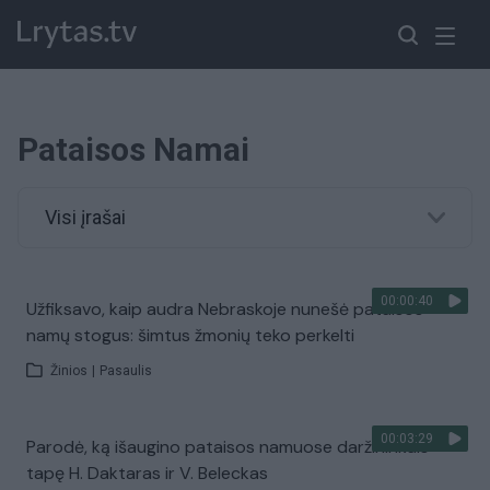
Pataisos Namai
Visi įrašai
00:00:40
Užfiksavo, kaip audra Nebraskoje nunešė pataisos
namų stogus: šimtus žmonių teko perkelti
Žinios
|
Pasaulis
00:03:29
Parodė, ką išaugino pataisos namuose daržininkais
tapę H. Daktaras ir V. Beleckas