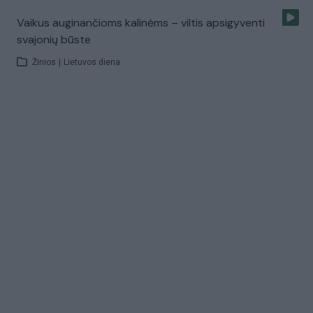
Vaikus auginančioms kalinėms – viltis apsigyventi
svajonių būste
Žinios
|
Lietuvos diena