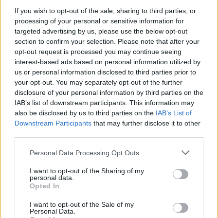
00:03:34
Ministras stoja į kovą – bando atsiimti kalėjimų
If you wish to opt-out of the sale, sharing to third parties, or
kontrolę iš nuteistųjų
processing of your personal or sensitive information for
targeted advertising by us, please use the below opt-out
Žinios
|
Lietuvos diena
section to confirm your selection. Please note that after your
opt-out request is processed you may continue seeing
interest-based ads based on personal information utilized by
00:00:46
Įvertino gerą elgesį: Henrikas Daktaras keliasi iš Lukiškių
us or personal information disclosed to third parties prior to
your opt-out. You may separately opt-out of the further
Žinios
|
Lietuvos diena
disclosure of your personal information by third parties on the
IAB’s list of downstream participants. This information may
also be disclosed by us to third parties on the
IAB’s List of
00:03:04
Nuteistieji Pravieniškėse kalės kaip Skandinavijoje
Downstream Participants
that may further disclose it to other
third parties.
Žinios
|
Lietuvos diena
Personal Data Processing Opt Outs
00:01:20
Iš psichologės rankų – mobilieji telefonai ir steroidai
I want to opt-out of the Sharing of my
personal data.
kaliniams
Opted In
Žinios
|
Kriminalai
I want to opt-out of the Sale of my
Personal Data.