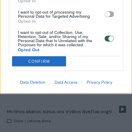
Opted In
00:01:32
Kredito unijos pinigus savinęsis įkūrėjas bausmę atliks
I want to opt-out of processing my
pataisos namuose
Personal Data for Targeted Advertising.
Opted In
Žinios
|
Lietuvos diena
I want to opt-out of Collection, Use,
Retention, Sale, and/or Sharing of my
Personal Data that Is Unrelated with the
Dovana Alytaus kaliniams – paauglių mergaičių šokiai
Purposes for which it was collected.
Opted Out
Žinios
|
Lietuvos diena
CONFIRM
Įkliuvo kalėjimų prižiūrėtojai: vienas diplomą pirko
Gariūnuose
Data Deletion
Data Access
Privacy Policy
Žinios
|
Lietuvos diena
Motinos ašaros: sūnus vos trylikos išvežtas vogti
Žinios
|
Lietuvos diena