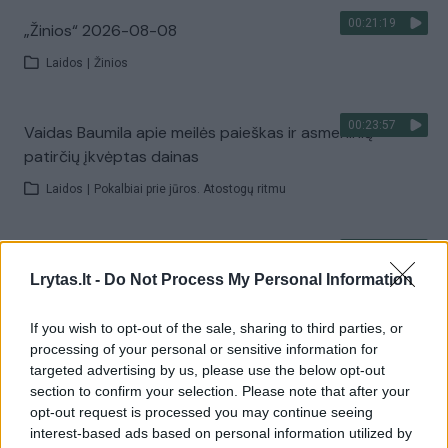
00:21:19
„Žinios“ 2026-08-08
Laidos
|
Žinios
00:23:57
Vaidas Baumila apie meilės paieškas ir asmeninių
patirčių įkvėptas dainas
Laidos
|
Pokalbiai prie jūros. Atostogų ritmu
00:00:40
Dronai Vokietijoje kelia vis daugiau klausimų: du
Lrytas.lt -
Do Not Process My Personal Information
pastebėti virš karinės bazės
Žinios
|
Pasaulis
If you wish to opt-out of the sale, sharing to third parties, or
processing of your personal or sensitive information for
targeted advertising by us, please use the below opt-out
Visi įrašai
section to confirm your selection. Please note that after your
opt-out request is processed you may continue seeing
interest-based ads based on personal information utilized by