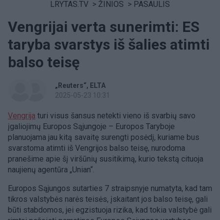
LRYTAS.TV
>
ŽINIOS
>
PASAULIS
Vengrijai verta sunerimti: ES
taryba svarstys iš šalies atimti
balso teisę
„Reuters“
ELTA
2025-05-23 10:31
Vengrija
turi visus šansus netekti vieno iš svarbių savo
įgaliojimų Europos Sąjungoje – Europos Taryboje
planuojama jau kitą savaitę surengti posėdį, kuriame bus
svarstoma atimti iš Vengrijos balso teisę, nurodoma
pranešime apie šį viršūnių susitikimą, kurio tekstą cituoja
naujienų agentūra „Unian“.
Europos Sąjungos sutarties 7 straipsnyje numatyta, kad tam
tikros valstybės narės teisės, įskaitant jos balso teisę, gali
būti stabdomos, jei egzistuoja rizika, kad tokia valstybė gali