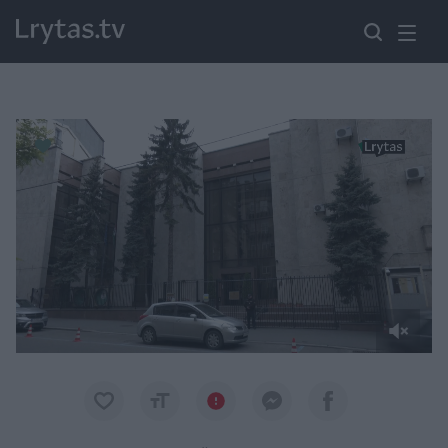
Paremkite Ukrainą