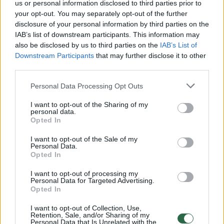
us or personal information disclosed to third parties prior to
Žiūrimiausi įrašai
your opt-out. You may separately opt-out of the further
disclosure of your personal information by third parties on the
IAB’s list of downstream participants. This information may
also be disclosed by us to third parties on the
IAB’s List of
00:00:30
Vaizdai iš tragiškos avarijos Vilniaus r.: dviejų moterų ir
Downstream Participants
that may further disclose it to other
vaiko gyvybių išgelbėti nepavyko
third parties.
Žinios
|
Lietuvos diena
Personal Data Processing Opt Outs
I want to opt-out of the Sharing of my
00:00:57
personal data.
Savaitės vidurys nusimato karštas: temperatūra kils iki
Opted In
32 laipsnių šilumos
I want to opt-out of the Sale of my
Žinios
|
Orai
Personal Data.
Opted In
00:15:54
I want to opt-out of processing my
V. Zalužno pasisakymą laiko bandymu įsitvirtinti
Personal Data for Targeted Advertising.
Ukrainos politikoje: jis yra neteisus
Opted In
Laidos
|
Nauja diena
I want to opt-out of Collection, Use,
Retention, Sale, and/or Sharing of my
Personal Data that Is Unrelated with the