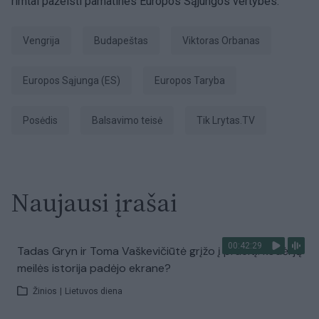
rimtai pažeisti pamatines Europos Sąjungos vertybes.
Vengrija
Budapeštas
Viktoras Orbanas
Europos Sąjunga (ES)
Europos Taryba
posėdis
balsavimo teisė
tik Lrytas.TV
Naujausi įrašai
00:42:29
Tadas Gryn ir Toma Vaškevičiūtė grįžo į praeitį: kodėl jų
meilės istorija padėjo ekrane?
Žinios
|
Lietuvos diena