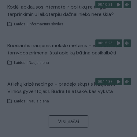
00:10:21
Kodėl apklausos internete ir politikų reitingai
tarprinkiminiu laikotarpiu dažnai nieko nereiškia?
Laidos
|
Informacinis skydas
00:15:25
Ruošiantis naujiems mokslo metams – vaikų teisių
tarnybos primena: štai apie ką būtina pasikalbėti
Laidos
|
Nauja diena
00:14:33
Atliekų krizė nedingo – pradėjo skųstis Naujosios
Vilnios gyventojai: I. Budraitė atsakė, kas vyksta
Laidos
|
Nauja diena
Visi įrašai