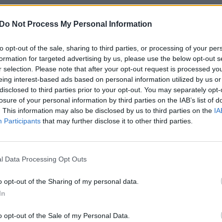
tabo operatyvinio vado pavaduotojas Hamletas
įsit
net
 operaciją kitoje laboratorijoje konfiskuota 1 250
Do Not Process My Personal Information
stijų spaudimas
Meksikai
pažaboti prekybą
to opt-out of the sale, sharing to third parties, or processing of your per
ezidento D. Trumpo administracijai, kuris
formation for targeted advertising by us, please use the below opt-out s
tis nebus kontroliuojama.
r selection. Please note that after your opt-out request is processed y
eing interest-based ads based on personal information utilized by us or
disclosed to third parties prior to your opt-out. You may separately opt-
ai
narkotikų kartelis
losure of your personal information by third parties on the IAB’s list of
. This information may also be disclosed by us to third parties on the
IA
Participants
metamfetaminas
that may further disclose it to other third parties.
tik Lrytas.TV
l Data Processing Opt Outs
Visi įrašai
o opt-out of the Sharing of my personal data.
In
2:40
00:03:52
mai –
Liūdna vyresnio amžiaus dirbančiųjų
o opt-out of the Sale of my Personal Data.