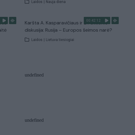
Laidos
|
Nauja diena
00:42:12
stis
Karšta A. Kasparavičiaus ir Ž Pavilionio
aitė
diskusija: Rusija – Europos šeimos narė?
Laidos
|
Lietuva tiesiogiai