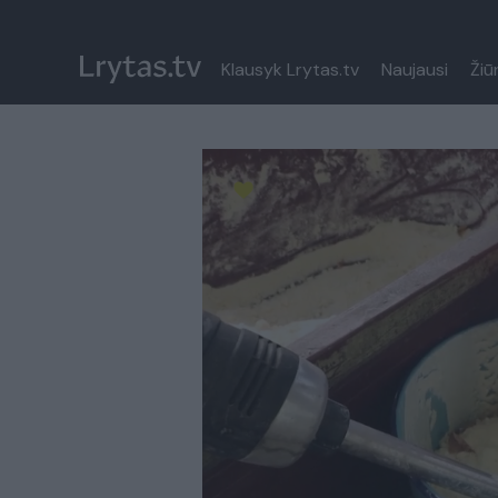
Klausyk Lrytas.tv
Naujausi
Žiū
Paremkite Ukrainą