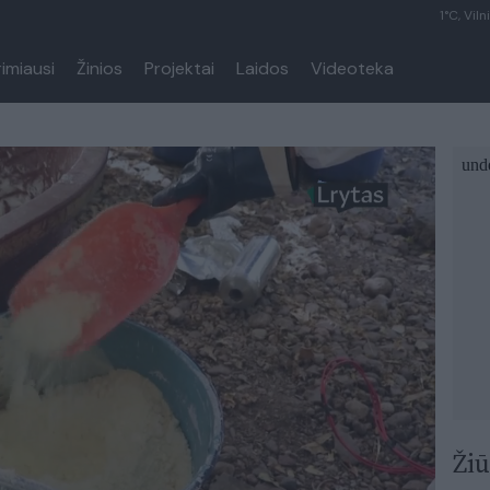
1°C, Viln
rimiausi
Žinios
Projektai
Laidos
Videoteka
Žiū