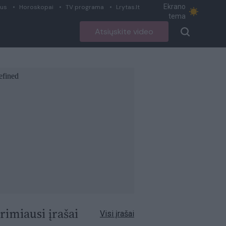
Ekrano
ius
Horoskopai
TV programa
Lrytas.lt
tema
Atsiųskite video
rimiausi įrašai
Visi įrašai