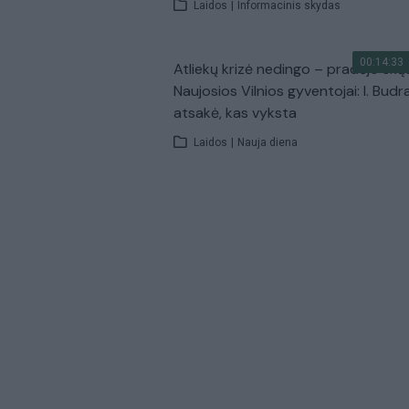
Laidos
|
Informacinis skydas
00:14:33
Atliekų krizė nedingo – pradėjo skų
Naujosios Vilnios gyventojai: I. Budr
atsakė, kas vyksta
Laidos
|
Nauja diena