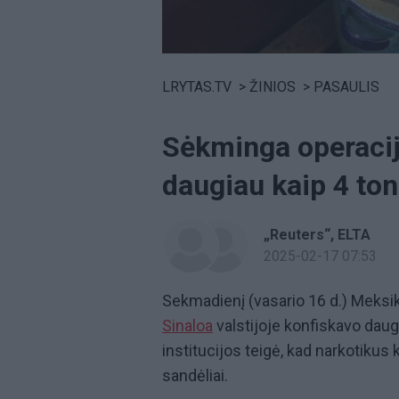
Volume
0%
LRYTAS.TV
>
ŽINIOS
>
PASAULIS
Sėkminga operacij
daugiau kaip 4 t
„Reuters“
ELTA
2025-02-17 07:53
Sekmadienį (vasario 16 d.) Meks
Sinaloa
valstijoje konfiskavo dau
institucijos teigė, kad narkotikus 
sandėliai.