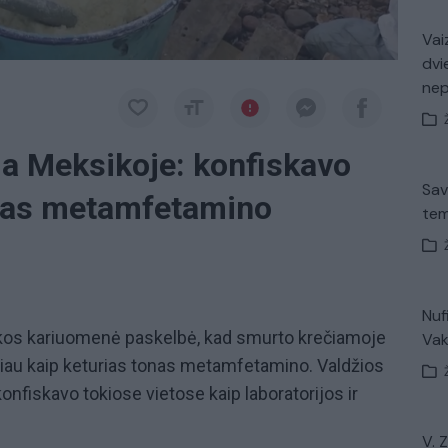
Vaiz
dvi
ne
a Meksikoje: konfiskavo
Sav
onas metamfetamino
tem
Nuf
ikos kariuomenė paskelbė, kad smurto krečiamoje
Vak
giau kaip keturias tonas metamfetamino. Valdžios
konfiskavo tokiose vietose kaip laboratorijos ir
V. 