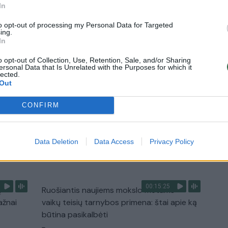
nenori:
kasdienybė – priekabiavimas, patyčios ir
In
užgaulūs įvardžiai
to opt-out of processing my Personal Data for Targeted
Žinios
|
Lietuvos diena
ing.
In
o opt-out of Collection, Use, Retention, Sale, and/or Sharing
0:29
00:02:08
mas
Aukštaitijos pučiamųjų orkestras
ersonal Data that Is Unrelated with the Purposes for which it
lected.
3
Nyderlanduose apgynė čempionų vardą
Out
Žinios
|
Lietuvos diena
CONFIRM
Data Deletion
Data Access
Privacy Policy
TV
Visi įrašai
00:15:25
ų
Ruošiantis naujiems mokslo metams –
ažnai
vaikų teisių tarnybos primena: štai apie ką
būtina pasikalbėti