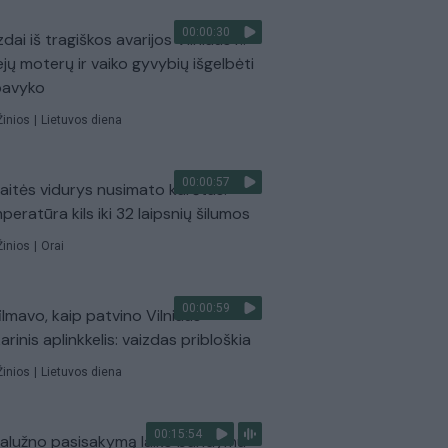
00:00:30
dai iš tragiškos avarijos Vilniaus r.:
ejų moterų ir vaiko gyvybių išgelbėti
pavyko
Žinios
|
Lietuvos diena
00:00:57
aitės vidurys nusimato karštas:
peratūra kils iki 32 laipsnių šilumos
Žinios
|
Orai
00:00:59
ilmavo, kaip patvino Vilniaus
arinis aplinkkelis: vaizdas pribloškia
Žinios
|
Lietuvos diena
00:15:54
Zalužno pasisakymą laiko bandymu