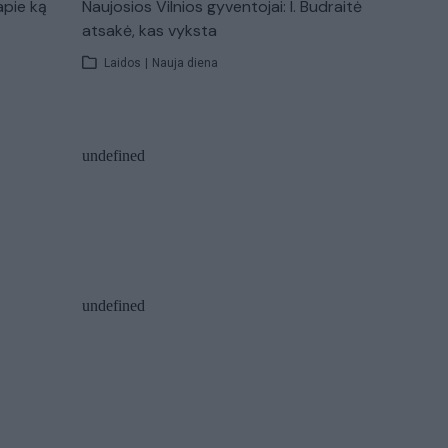
apie ką
Naujosios Vilnios gyventojai: I. Budraitė
atsakė, kas vyksta
Laidos
|
Nauja diena