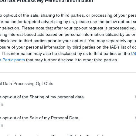
Do Not Process My Personal Information
ei tūkstančio kvadratinių metrų ploto piešinys
K. 
 dvi milžiniškas rankas, laikančias Nigerijos
jau
to opt-out of the sale, sharing to third parties, or processing of your per
 šalies kultūrinį paveldą.
buv
formation for targeted advertising by us, please use the below opt-out s
žen
r selection. Please note that after your opt-out request is processed y
eing interest-based ads based on personal information utilized by us or
Lagosas
paveldas
Tapyba
disclosed to third parties prior to your opt-out. You may separately opt-
losure of your personal information by third parties on the IAB’s list of
. This information may also be disclosed by us to third parties on the
IA
Participants
that may further disclose it to other third parties.
l Data Processing Opt Outs
Visi įrašai
o opt-out of the Sharing of my personal data.
In
00:21:19
žo į
„Žinios“ 2026-08-08
jo
o opt-out of the Sale of my Personal Data.
Laidos
|
Žinios
In