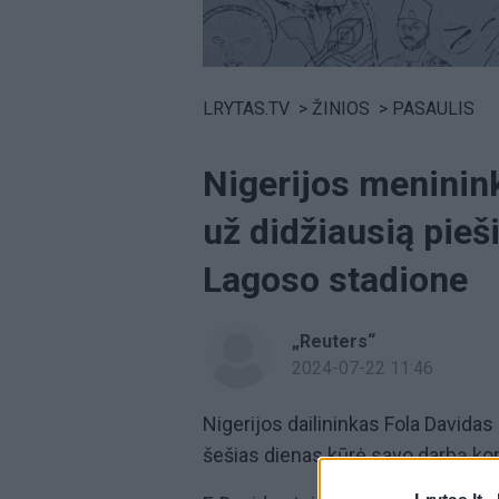
Volume
0%
LRYTAS.TV
>
ŽINIOS
>
PASAULIS
Nigerijos meninin
už didžiausią pieš
Lagoso stadione
„Reuters“
2024-07-22 11:46
Nigerijos dailininkas Fola Davidas 
šešias dienas kūrė savo darbą k