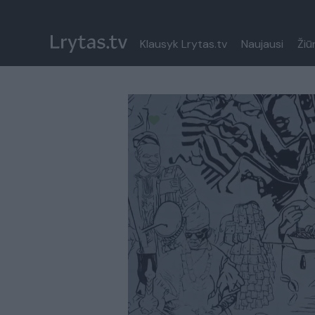
Klausyk Lrytas.tv
Naujausi
Žiū
Paremkite Ukrainą