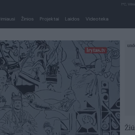
1°C, Viln
rimiausi
Žinios
Projektai
Laidos
Videoteka
Žiū