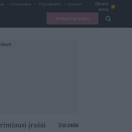
Ekrano
ius
Horoskopai
TV programa
Lrytas.lt
tema
Atsiųskite video
rimiausi įrašai
Visi įrašai