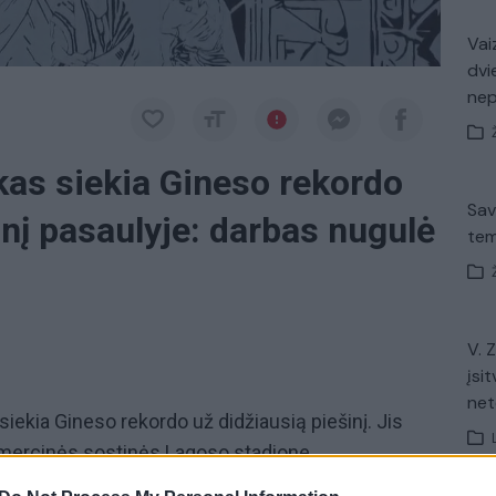
Vaiz
dvi
ne
kas siekia Gineso rekordo
Sav
inį pasaulyje: darbas nugulė
tem
V. 
įsit
net
siekia Gineso rekordo už didžiausią piešinį. Jis
omercinės sostinės Lagoso stadione.