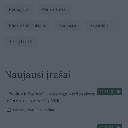
Portugalija
parlamentas
parlamento rinkimai
Korupcija
Reporteris
tik Lrytas.TV
Naujausi įrašai
00:22:15
„Paulius ir Saulius“ – ypatingai karšta diena Dzūkijos
ežere ir aktyvi karšių žūklė
Laidos
|
Paulius ir Saulius
00:00:34