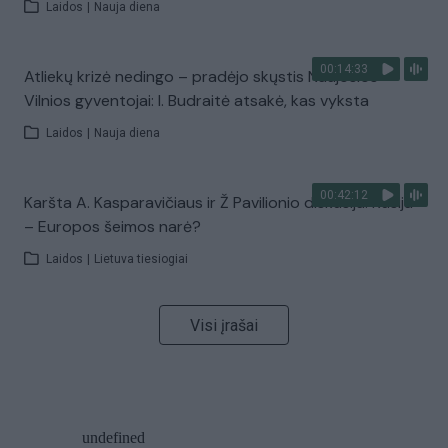
Laidos
|
Nauja diena
00:14:33
Atliekų krizė nedingo – pradėjo skųstis Naujosios
Vilnios gyventojai: I. Budraitė atsakė, kas vyksta
Laidos
|
Nauja diena
00:42:12
Karšta A. Kasparavičiaus ir Ž Pavilionio diskusija: Rusija
– Europos šeimos narė?
Laidos
|
Lietuva tiesiogiai
Visi įrašai