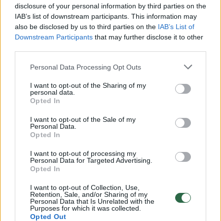
disclosure of your personal information by third parties on the
IAB’s list of downstream participants. This information may
00:00:30
Vaizdai iš tragiškos avarijos Vilniaus r.: dviejų moterų ir
also be disclosed by us to third parties on the
IAB’s List of
vaiko gyvybių išgelbėti nepavyko
Downstream Participants
that may further disclose it to other
third parties.
Žinios
|
Lietuvos diena
Personal Data Processing Opt Outs
00:00:57
I want to opt-out of the Sharing of my
Savaitės vidurys nusimato karštas: temperatūra kils iki
personal data.
32 laipsnių šilumos
Opted In
Žinios
|
Orai
I want to opt-out of the Sale of my
Personal Data.
Opted In
00:15:54
V. Zalužno pasisakymą laiko bandymu įsitvirtinti
I want to opt-out of processing my
Personal Data for Targeted Advertising.
Ukrainos politikoje: jis yra neteisus
Opted In
Laidos
|
Nauja diena
I want to opt-out of Collection, Use,
Retention, Sale, and/or Sharing of my
Personal Data that Is Unrelated with the
Purposes for which it was collected.
00:00:59
Nufilmavo, kaip patvino Vilniaus Vakarinis aplinkkelis:
Opted Out