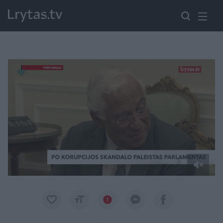
Paremkite Ukrainą