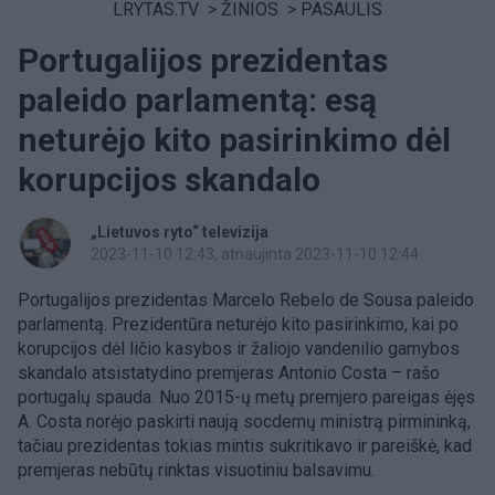
LRYTAS.TV
>
ŽINIOS
>
PASAULIS
Portugalijos prezidentas
paleido parlamentą: esą
neturėjo kito pasirinkimo dėl
korupcijos skandalo
„Lietuvos ryto“ televizija
2023-11-10 12:43
, atnaujinta 2023-11-10 12:44
Portugalijos prezidentas Marcelo Rebelo de Sousa paleido
parlamentą. Prezidentūra neturėjo kito pasirinkimo, kai po
korupcijos dėl ličio kasybos ir žaliojo vandenilio gamybos
skandalo atsistatydino premjeras Antonio Costa – rašo
portugalų spauda. Nuo 2015-ų metų premjero pareigas ėjęs
A. Costa norėjo paskirti naują socdemų ministrą pirmininką,
tačiau prezidentas tokias mintis sukritikavo ir pareiškė, kad
premjeras nebūtų rinktas visuotiniu balsavimu.