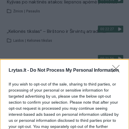
Kyjivas po naktinės atakos: liepsnos apėmė pastatus
Žinios
|
Pasaulis
00:22:27
„Kelionės tikslas“ – Birštono ir Širvintų atradimai
Laidos
|
Kelionės tikslas
00:21:56
Kai neveikia technologijos: kaip orientuotis, judėti ir
priimti sprendimus krizės metu?
Lrytas.lt -
Do Not Process My Personal Information
Laidos
|
Išlikti rytojui
If you wish to opt-out of the sale, sharing to third parties, or
processing of your personal or sensitive information for
Visi įrašai
targeted advertising by us, please use the below opt-out
section to confirm your selection. Please note that after your
opt-out request is processed you may continue seeing
interest-based ads based on personal information utilized by
Žiūrimiausi įrašai
us or personal information disclosed to third parties prior to
your opt-out. You may separately opt-out of the further