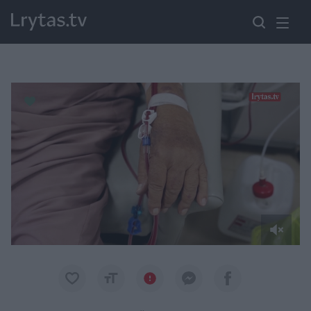
Paremkite Ukrainą