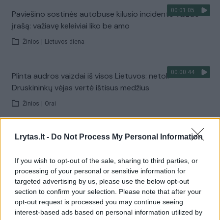
00:01:05
Paviešino sostinės autobuse kilusio incidento vaizdo
įrašą: važiavę keleiviai liko be amo
Žinios
|
Lietuvos diena
00:00:44
Plinta audros vaizdai iš visos Lietuvos: netoli
Druskininkų vėjas vertė ištisus medžius
Žinios
|
Orai
00:00:44
Pamatykite filmuotą medžiagą: ištrauktas į tvenkinį
Lrytas.lt -
Do Not Process My Personal Information
įskriejęs automobilis
If you wish to opt-out of the sale, sharing to third parties, or
Žinios
|
Lietuvos diena
processing of your personal or sensitive information for
targeted advertising by us, please use the below opt-out
section to confirm your selection. Please note that after your
Visi įrašai
opt-out request is processed you may continue seeing
interest-based ads based on personal information utilized by