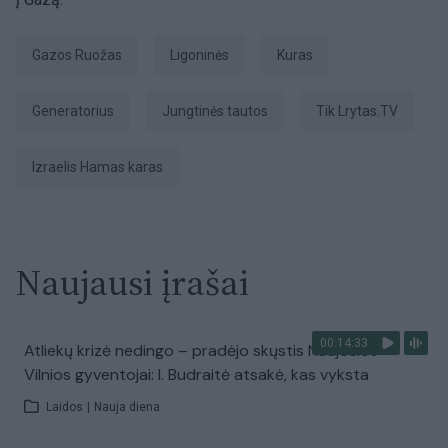
Gazos Ruožas
ligoninės
kuras
generatorius
Jungtinės tautos
tik Lrytas.TV
Izraelis Hamas karas
Naujausi įrašai
00:14:33
Atliekų krizė nedingo – pradėjo skųstis Naujosios
Vilnios gyventojai: I. Budraitė atsakė, kas vyksta
Laidos
|
Nauja diena