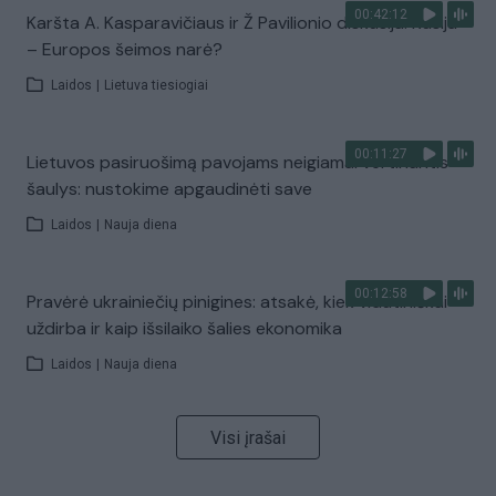
00:42:12
Karšta A. Kasparavičiaus ir Ž Pavilionio diskusija: Rusija
– Europos šeimos narė?
Laidos
|
Lietuva tiesiogiai
00:11:27
Lietuvos pasiruošimą pavojams neigiamai vertinantis
šaulys: nustokime apgaudinėti save
Laidos
|
Nauja diena
00:12:58
Pravėrė ukrainiečių pinigines: atsakė, kiek vidutiniškai
uždirba ir kaip išsilaiko šalies ekonomika
Laidos
|
Nauja diena
Visi įrašai