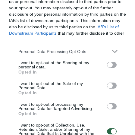
us or personal information disclosed to third parties prior to
your opt-out. You may separately opt-out of the further
Žiūrimiausi įrašai
disclosure of your personal information by third parties on the
IAB’s list of downstream participants. This information may
also be disclosed by us to third parties on the
IAB’s List of
Downstream Participants
that may further disclose it to other
00:00:30
Vaizdai iš tragiškos avarijos Vilniaus r.: dviejų moterų ir
third parties.
vaiko gyvybių išgelbėti nepavyko
Personal Data Processing Opt Outs
Žinios
|
Lietuvos diena
I want to opt-out of the Sharing of my
personal data.
Opted In
00:00:57
Savaitės vidurys nusimato karštas: temperatūra kils iki
32 laipsnių šilumos
I want to opt-out of the Sale of my
Personal Data.
Žinios
|
Orai
Opted In
I want to opt-out of processing my
Personal Data for Targeted Advertising.
00:00:59
Nufilmavo, kaip patvino Vilniaus Vakarinis aplinkkelis:
Opted In
vaizdas pribloškia
I want to opt-out of Collection, Use,
Retention, Sale, and/or Sharing of my
Žinios
|
Lietuvos diena
Personal Data that Is Unrelated with the