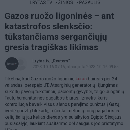
LRYTAS.TV
>
ŽINIOS
>
PASAULIS
Gazos ruožo ligoninės – ant
katastrofos slenksčio:
tūkstančiams sergančiųjų
gresia tragiškas likimas
Lrytas.tv
„Reuters“
2023-10-16 07:15
, atnaujinta 2023-10-16 09:55
Tikėtina, kad Gazos ruožo ligoninių
kuras
baigsis per 24
valandas, perspėjo JT. Atsarginių generatorių išjungimas
sukeltų pavojų tūkstančių pacientų gyvybei, teigė Jungtinių
Tautų humanitarinės pagalbos biuras. Izraelis, kuris
kontroliuoja beveik visus sienos perėjimo punktus į Gazą,
įvedė griežtą blokadą, o šimtai metrinių tonų pagalbos iš
kelių šalių jau kelias dienas yra sulaikytos Egipto Sinajaus
pusiasalyje, laukiant susitarimo dėl saugaus jos pristatymo
į Gazą.