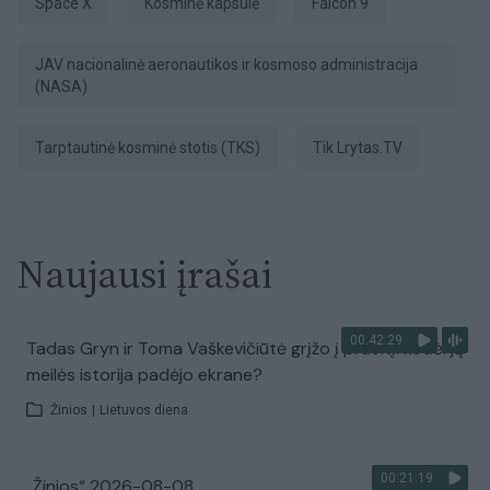
Space X
kosminė kapsulė
Falcon 9
JAV nacionalinė aeronautikos ir kosmoso administracija
(NASA)
Tarptautinė kosminė stotis (TKS)
tik Lrytas.TV
Naujausi įrašai
00:42:29
Tadas Gryn ir Toma Vaškevičiūtė grįžo į praeitį: kodėl jų
meilės istorija padėjo ekrane?
Žinios
|
Lietuvos diena
00:21:19
„Žinios“ 2026-08-08