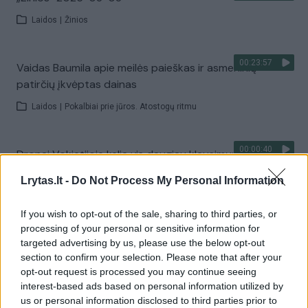
Laidos
|
Žinios
00:23:57
Vaidas Baumila apie meilės paieškas ir asmeninių
patirčių įkvėptas dainas
Laidos
|
Pokalbiai prie jūros. Atostogų ritmu
00:00:40
Dronai Vokietijoje kelia vis daugiau klausimų: du
pastebėti virš karinės bazės
Lrytas.lt -
Do Not Process My Personal Information
Žinios
|
Pasaulis
If you wish to opt-out of the sale, sharing to third parties, or
processing of your personal or sensitive information for
Visi įrašai
targeted advertising by us, please use the below opt-out
section to confirm your selection. Please note that after your
opt-out request is processed you may continue seeing
interest-based ads based on personal information utilized by
Žiūrimiausi įrašai
us or personal information disclosed to third parties prior to