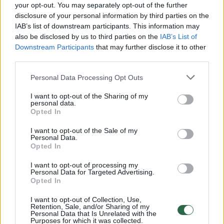
your opt-out. You may separately opt-out of the further
disclosure of your personal information by third parties on the
IAB’s list of downstream participants. This information may
00:00:30
Vaizdai iš tragiškos avarijos Vilniaus r.: dviejų moterų ir
also be disclosed by us to third parties on the
IAB’s List of
vaiko gyvybių išgelbėti nepavyko
Downstream Participants
that may further disclose it to other
third parties.
Žinios
|
Lietuvos diena
Personal Data Processing Opt Outs
00:00:57
Savaitės vidurys nusimato karštas: temperatūra kils iki
I want to opt-out of the Sharing of my
personal data.
32 laipsnių šilumos
Opted In
Žinios
|
Orai
I want to opt-out of the Sale of my
Personal Data.
Opted In
00:15:54
V. Zalužno pasisakymą laiko bandymu įsitvirtinti
I want to opt-out of processing my
Ukrainos politikoje: jis yra neteisus
Personal Data for Targeted Advertising.
Opted In
Laidos
|
Nauja diena
I want to opt-out of Collection, Use,
Retention, Sale, and/or Sharing of my
Personal Data that Is Unrelated with the
00:05:25
Purposes for which it was collected.
K. Prunskienės brolis prisiminė jaudinančią akimirką