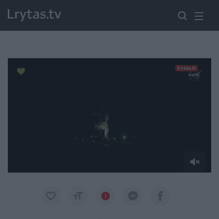
Paremkite Ukrainą