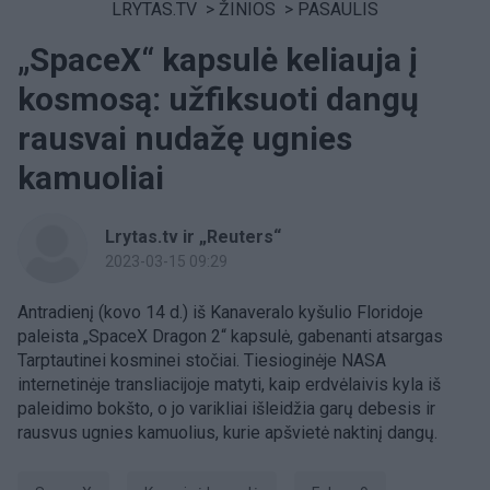
LRYTAS.TV
>
ŽINIOS
>
PASAULIS
„SpaceX“ kapsulė keliauja į
kosmosą: užfiksuoti dangų
rausvai nudažę ugnies
kamuoliai
Lrytas.tv ir „Reuters“
2023-03-15 09:29
Antradienį (kovo 14 d.) iš Kanaveralo kyšulio Floridoje
paleista „SpaceX Dragon 2“ kapsulė, gabenanti atsargas
Tarptautinei kosminei stočiai. Tiesioginėje NASA
internetinėje transliacijoje matyti, kaip erdvėlaivis kyla iš
paleidimo bokšto, o jo varikliai išleidžia garų debesis ir
rausvus ugnies kamuolius, kurie apšvietė naktinį dangų.