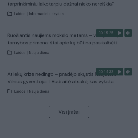
tarprinkiminiu laikotarpiu dažnai nieko nereiškia?
Laidos
|
Informacinis skydas
00:15:25
Ruošiantis naujiems mokslo metams – vaikų teisių
tarnybos primena: štai apie ką būtina pasikalbėti
Laidos
|
Nauja diena
00:14:33
Atliekų krizė nedingo – pradėjo skųstis Naujosios
Vilnios gyventojai: I. Budraitė atsakė, kas vyksta
Laidos
|
Nauja diena
Visi įrašai