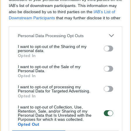
00:00:30
IAB’s list of downstream participants. This information may
Vaizdai iš tragiškos avarijos Vilniaus r.: dviejų moterų ir
also be disclosed by us to third parties on the
IAB’s List of
vaiko gyvybių išgelbėti nepavyko
Downstream Participants
that may further disclose it to other
third parties.
Žinios
|
Lietuvos diena
Personal Data Processing Opt Outs
00:00:57
Savaitės vidurys nusimato karštas: temperatūra kils iki
I want to opt-out of the Sharing of my
32 laipsnių šilumos
personal data.
Opted In
Žinios
|
Orai
I want to opt-out of the Sale of my
Personal Data.
Opted In
00:15:54
V. Zalužno pasisakymą laiko bandymu įsitvirtinti
I want to opt-out of processing my
Ukrainos politikoje: jis yra neteisus
Personal Data for Targeted Advertising.
Opted In
Laidos
|
Nauja diena
I want to opt-out of Collection, Use,
Retention, Sale, and/or Sharing of my
Personal Data that Is Unrelated with the
00:00:59
Nufilmavo, kaip patvino Vilniaus Vakarinis aplinkkelis:
Purposes for which it was collected.
vaizdas pribloškia
Opted Out