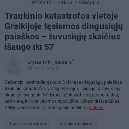
LRYTAS.TV
>
ŽINIOS
>
PASAULIS
Traukinio katastrofos vietoje
Graikijoje tęsiamos dingusiųjų
paieškos – žuvusiųjų skaičius
išaugo iki 57
Lrytas.tv ir „Reuters“
2023-03-03 10:12
Gelbėtojai penktadienį (kovo 3 d.) tęsė dingusiųjų paieškas
traukinio katastrofos vietoje Graikijos šiaurėje, o žuvusiųjų
skaičius išaugo iki 57. Dronu užfiksuoti vaizduose matyti,
kad vietą, kurioje valomos nuolaužos, užliejo tirštas rūkas.
Šalyje paskelbtas trijų dienų nacionalinis
gedulas.
traukinio katastrofa
susidūrė traukiniai