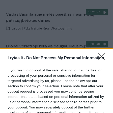
00:23:57
Vaidas Baumila apie meilės paieškas ir asmeninių
patirčių įkvėptas dainas
Laidos
|
Pokalbiai prie jūros. Atostogų ritmu
00:00:40
Dronai Vokietijoje kelia vis daugiau klausimų: du
pastebėti virš karinės bazės
Lrytas.lt -
Do Not Process My Personal Information
Žinios
|
Pasaulis
If you wish to opt-out of the sale, sharing to third parties, or
processing of your personal or sensitive information for
Visi įrašai
targeted advertising by us, please use the below opt-out
section to confirm your selection. Please note that after your
opt-out request is processed you may continue seeing
interest-based ads based on personal information utilized by
Žiūrimiausi įrašai
us or personal information disclosed to third parties prior to
your opt-out. You may separately opt-out of the further
disclosure of your personal information by third parties on the