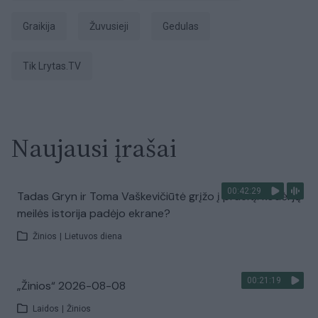
Graikija
žuvusieji
gedulas
tik Lrytas.TV
Naujausi įrašai
00:42:29
Tadas Gryn ir Toma Vaškevičiūtė grįžo į praeitį: kodėl jų
meilės istorija padėjo ekrane?
Žinios
|
Lietuvos diena
00:21:19
„Žinios“ 2026-08-08
Laidos
|
Žinios