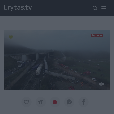
Paremkite Ukrainą