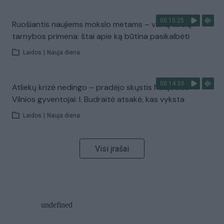
00:15:25
Ruošiantis naujiems mokslo metams – vaikų teisių
tarnybos primena: štai apie ką būtina pasikalbėti
Laidos
|
Nauja diena
00:14:33
Atliekų krizė nedingo – pradėjo skųstis Naujosios
Vilnios gyventojai: I. Budraitė atsakė, kas vyksta
Laidos
|
Nauja diena
Visi įrašai