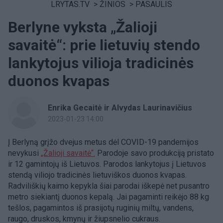
LRYTAS.TV
>
ŽINIOS
>
PASAULIS
Berlyne vyksta „Žalioji
savaitė“: prie lietuvių stendo
lankytojus vilioja tradicinės
duonos kvapas
Enrika Gecaitė ir Alvydas Laurinavičius
2023-01-23 14:00
Į Berlyną grįžo dvejus metus dėl COVID-19 pandemijos
nevykusi
„Žalioji savaitė“.
Parodoje savo produkciją pristato
ir 12 gamintojų iš Lietuvos. Parodos lankytojus į Lietuvos
stendą viliojo tradicinės lietuviškos duonos kvapas.
Radviliškių kaimo kepykla šiai parodai iškepė net pusantro
metro siekiantį duonos kepalą. Jai pagaminti reikėjo 88 kg
tešlos, pagamintos iš prasijotų ruginių miltų, vandens,
raugo, druskos, kmynų ir žiupsnelio cukraus.