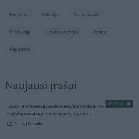
Berlynas
Vokietija
Žalioji savaitė
produkcija
Lietuvos stendas
duona
Reporteris
Naujausi įrašai
00:01:00
Ispanija mėnesiui įvedė sienų kontrolę iš Italijos:
baiminamasi naujos migrantų bangos
Žinios
|
Pasaulis