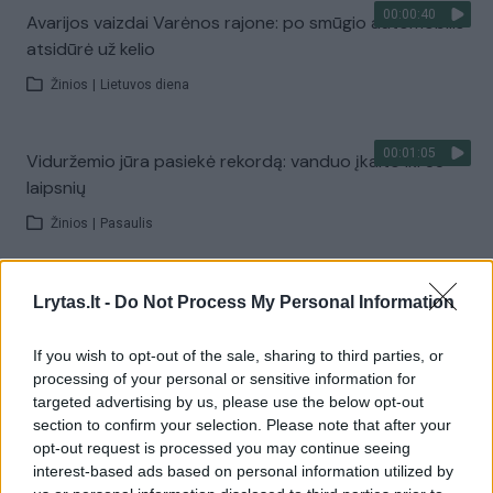
00:00:40
Avarijos vaizdai Varėnos rajone: po smūgio automobilis
atsidūrė už kelio
Žinios
|
Lietuvos diena
00:01:05
Viduržemio jūra pasiekė rekordą: vanduo įkaito iki 33
laipsnių
Žinios
|
Pasaulis
00:01:20
Politiškai keblus V. Zelenskio vizitas: Serbija žada
Lrytas.lt -
Do Not Process My Personal Information
stiprinti ryšius su Ukraina
If you wish to opt-out of the sale, sharing to third parties, or
Žinios
|
Pasaulis
processing of your personal or sensitive information for
targeted advertising by us, please use the below opt-out
section to confirm your selection. Please note that after your
Visi įrašai
opt-out request is processed you may continue seeing
interest-based ads based on personal information utilized by