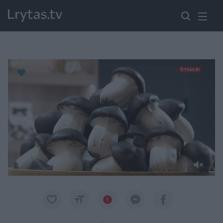
Paremkite Ukrainą