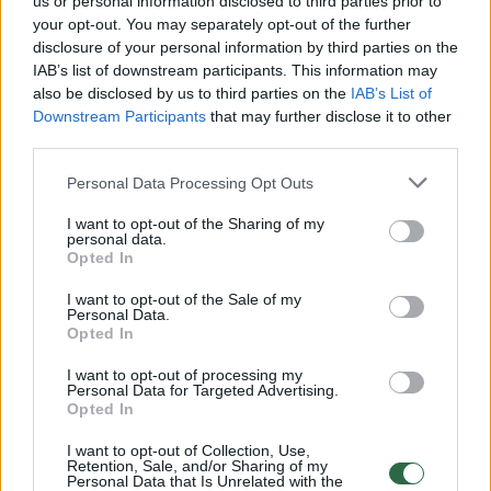
us or personal information disclosed to third parties prior to
your opt-out. You may separately opt-out of the further
Žiūrimiausi įrašai
disclosure of your personal information by third parties on the
IAB’s list of downstream participants. This information may
also be disclosed by us to third parties on the
IAB’s List of
Downstream Participants
that may further disclose it to other
00:00:30
Vaizdai iš tragiškos avarijos Vilniaus r.: dviejų moterų ir
third parties.
vaiko gyvybių išgelbėti nepavyko
Personal Data Processing Opt Outs
Žinios
|
Lietuvos diena
I want to opt-out of the Sharing of my
personal data.
00:00:57
Opted In
Savaitės vidurys nusimato karštas: temperatūra kils iki
32 laipsnių šilumos
I want to opt-out of the Sale of my
Personal Data.
Žinios
|
Orai
Opted In
I want to opt-out of processing my
Personal Data for Targeted Advertising.
00:15:54
V. Zalužno pasisakymą laiko bandymu įsitvirtinti
Opted In
Ukrainos politikoje: jis yra neteisus
I want to opt-out of Collection, Use,
Laidos
|
Nauja diena
Retention, Sale, and/or Sharing of my
Personal Data that Is Unrelated with the