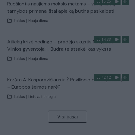
00:15:25
Ruošiantis naujiems mokslo metams – vaikų teisių
tarnybos primena: štai apie ką būtina pasikalbėti
Laidos
|
Nauja diena
00:14:33
Atliekų krizė nedingo – pradėjo skųstis Naujosios
Vilnios gyventojai: I. Budraitė atsakė, kas vyksta
Laidos
|
Nauja diena
00:42:12
Karšta A. Kasparavičiaus ir Ž Pavilionio diskusija: Rusija
– Europos šeimos narė?
Laidos
|
Lietuva tiesiogiai
Visi įrašai