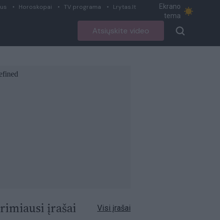
Ekrano
ius
Horoskopai
TV programa
Lrytas.lt
tema
Atsiųskite video
rimiausi įrašai
Visi įrašai