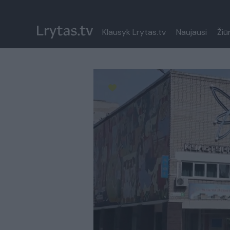
Klausyk Lrytas.tv
Naujausi
Žiū
Paremkite Ukrainą