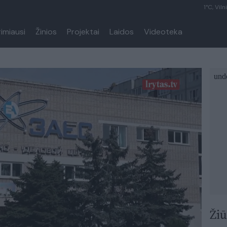
1°C, Viln
rimiausi
Žinios
Projektai
Laidos
Videoteka
Žiū