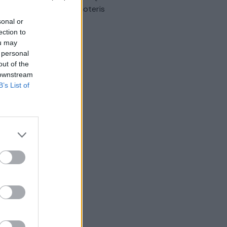
omobilis sužalojo dvi moteris
sonal or
Žinios
|
Lietuvos diena
ection to
ou may
 personal
out of the
 downstream
B’s List of