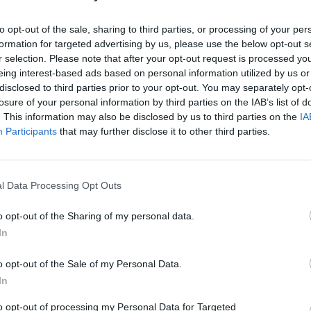
vietos valdžia turi planą, kaip nelaimės atveju
aut
to opt-out of the sale, sharing to third parties, or processing of your per
formation for targeted advertising by us, please use the below opt-out s
r selection. Please note that after your opt-out request is processed y
gyventojai
baimė
tik Lrytas.TV
eing interest-based ads based on personal information utilized by us or
disclosed to third parties prior to your opt-out. You may separately opt-
losure of your personal information by third parties on the IAB’s list of
. This information may also be disclosed by us to third parties on the
IA
Participants
that may further disclose it to other third parties.
l Data Processing Opt Outs
Visi įrašai
o opt-out of the Sharing of my personal data.
In
0:57
00:42:12
aigsime
Karšta A. Kasparavičiaus ir Ž Pavilionio
diskusija: Rusija – Europos šeimos narė?
o opt-out of the Sale of my Personal Data.
Laidos
|
Lietuva tiesiogiai
In
to opt-out of processing my Personal Data for Targeted