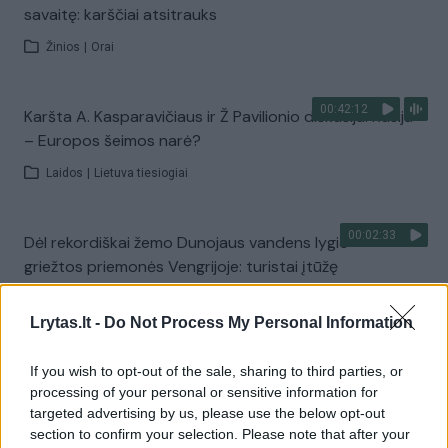
savaitę: karščiai atsitrauks
Žinios
|
Orai
00:42:12
Karšta A. Kasparavičiaus ir Ž Pavilionio diskusija: Rusija
– Europos šeimos narė?
Laidos
|
Lietuva tiesiogiai
00:02:33
Dėl rekordiškai žemo Dunojaus vandens lygio –
griežtos priemonės Vengrijoje: turistai įtūžę
Žinios
|
Pasaulis
Lrytas.lt -
Do Not Process My Personal Information
00:04:00
Kuprines pasvėrę specialistai įspėja apie pavojingą
If you wish to opt-out of the sale, sharing to third parties, or
įprotį: tą daro daugiau nei pusė pradinukų
processing of your personal or sensitive information for
targeted advertising by us, please use the below opt-out
Žinios
|
Lietuvos diena
section to confirm your selection. Please note that after your