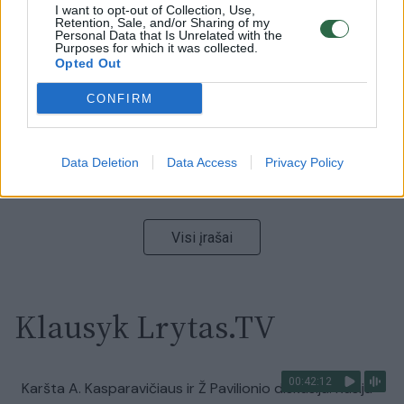
00:00:59
I want to opt-out of Collection, Use,
Nufilmavo, kaip patvino Vilniaus Vakarinis aplinkkelis:
Retention, Sale, and/or Sharing of my
vaizdas pribloškia
Personal Data that Is Unrelated with the
Purposes for which it was collected.
Opted Out
Žinios
|
Lietuvos diena
CONFIRM
00:00:55
Avarija Vilniuje: į stotelę įsirėžęs automobilis sužalojo
dvi moteris
Data Deletion
Data Access
Privacy Policy
Žinios
|
Lietuvos diena
Visi įrašai
Klausyk Lrytas.TV
00:42:12
Karšta A. Kasparavičiaus ir Ž Pavilionio diskusija: Rusija