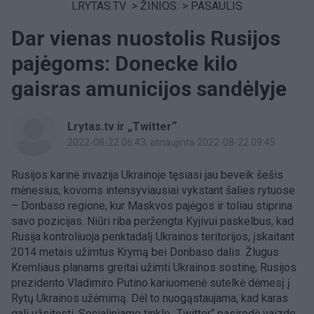
LRYTAS.TV
>
ŽINIOS
>
PASAULIS
Dar vienas nuostolis Rusijos
pajėgoms: Donecke kilo
gaisras amunicijos sandėlyje
Lrytas.tv ir „Twitter“
2022-08-22 06:43
, atnaujinta 2022-08-22 09:45
Rusijos karinė invazija Ukrainoje tęsiasi jau beveik šešis
mėnesius, kovoms intensyviausiai vykstant šalies rytuose
– Donbaso regione, kur Maskvos pajėgos ir toliau stiprina
savo pozicijas. Niūri riba peržengta Kyjivui paskelbus, kad
Rusija kontroliuoja penktadalį Ukrainos teritorijos, įskaitant
2014 metais užimtus Krymą bei Donbaso dalis. Žlugus
Kremliaus planams greitai užimti Ukrainos sostinę, Rusijos
prezidento Vladimiro Putino kariuomenė sutelkė dėmesį į
Rytų Ukrainos užėmimą. Dėl to nuogąstaujama, kad karas
gali užsitęsti. Socialiniame tinkle „Twitter“ pasirodė vaizdo