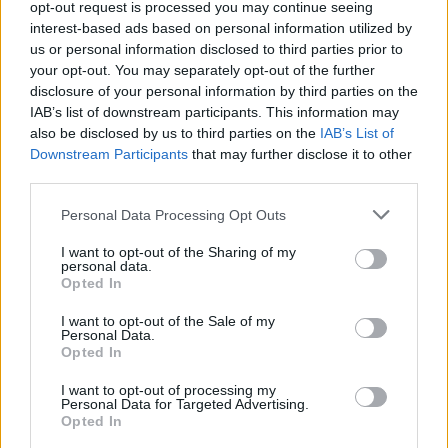
opt-out request is processed you may continue seeing
interest-based ads based on personal information utilized by
Visi įrašai
us or personal information disclosed to third parties prior to
your opt-out. You may separately opt-out of the further
disclosure of your personal information by third parties on the
IAB’s list of downstream participants. This information may
Žiūrimiausi įrašai
also be disclosed by us to third parties on the
IAB’s List of
Downstream Participants
that may further disclose it to other
third parties.
00:00:30
Vaizdai iš tragiškos avarijos Vilniaus r.: dviejų moterų ir
Personal Data Processing Opt Outs
vaiko gyvybių išgelbėti nepavyko
I want to opt-out of the Sharing of my
personal data.
Žinios
|
Lietuvos diena
Opted In
I want to opt-out of the Sale of my
00:00:57
Savaitės vidurys nusimato karštas: temperatūra kils iki
Personal Data.
Opted In
32 laipsnių šilumos
I want to opt-out of processing my
Žinios
|
Orai
Personal Data for Targeted Advertising.
Opted In