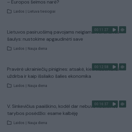
– Europos šeimos narė?
Laidos
|
Lietuva tiesiogiai
00:11:27
Lietuvos pasiruošimą pavojams neigiamai vertinantis
šaulys: nustokime apgaudinėti save
Laidos
|
Nauja diena
00:12:58
Pravėrė ukrainiečių pinigines: atsakė, kiek vidutiniškai
uždirba ir kaip išsilaiko šalies ekonomika
Laidos
|
Nauja diena
00:16:37
V. Sinkevičius paaiškino, kodėl dar nebuvo Koalicinės
tarybos posėdžio: esame kalbėję
Laidos
|
Nauja diena