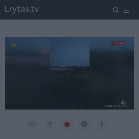
Paremkite Ukrainą