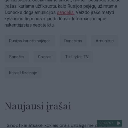
įrašas, kuriame užfiksuota, kaip Rusijos pajėgų užimtame
Donecke dega amunicijos
sandėlis.
Vaizdo įraše matyti
kylančios liepsnos ir juodi dūmai. Informacijos apie
nukentėjusius nepateikta.
Rusijos karinės pajėgos
Doneckas
amunicija
sandėlis
Gaisras
tik Lrytas.TV
karas Ukrainoje
Naujausi įrašai
00:00:57
Sinoptikai atsakė, kokiais orais užbaigsime darbo