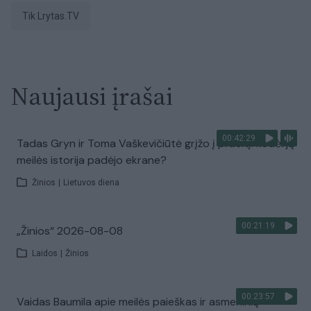
tik Lrytas.TV
Naujausi įrašai
00:42:29
Tadas Gryn ir Toma Vaškevičiūtė grįžo į praeitį: kodėl jų
meilės istorija padėjo ekrane?
Žinios
|
Lietuvos diena
00:21:19
„Žinios“ 2026-08-08
Laidos
|
Žinios
00:23:57
Vaidas Baumila apie meilės paieškas ir asmeninių