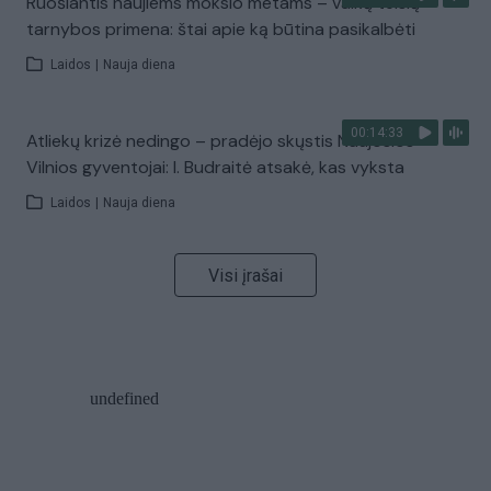
Ruošiantis naujiems mokslo metams – vaikų teisių
tarnybos primena: štai apie ką būtina pasikalbėti
Laidos
|
Nauja diena
00:14:33
Atliekų krizė nedingo – pradėjo skųstis Naujosios
Vilnios gyventojai: I. Budraitė atsakė, kas vyksta
Laidos
|
Nauja diena
Visi įrašai