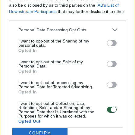
Žinios
|
Lietuvos diena
also be disclosed by us to third parties on the
IAB’s List of
Downstream Participants
that may further disclose it to other
third parties.
00:00:57
Savaitės vidurys nusimato karštas: temperatūra kils iki
Personal Data Processing Opt Outs
32 laipsnių šilumos
I want to opt-out of the Sharing of my
Žinios
|
Orai
personal data.
Opted In
00:15:54
V. Zalužno pasisakymą laiko bandymu įsitvirtinti
I want to opt-out of the Sale of my
Personal Data.
Ukrainos politikoje: jis yra neteisus
Opted In
Laidos
|
Nauja diena
I want to opt-out of processing my
Personal Data for Targeted Advertising.
Opted In
00:05:25
K. Prunskienės brolis prisiminė jaudinančią akimirką
I want to opt-out of Collection, Use,
prieš mirtį: „Tai buvo simbolinis mūsų pagerbimo
Retention, Sale, and/or Sharing of my
Personal Data that Is Unrelated with the
ženklas“
Purposes for which it was collected.
Opted Out
Žinios
|
Lietuvos diena
CONFIRM