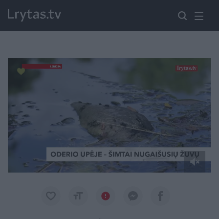
Paremkite Ukrainą