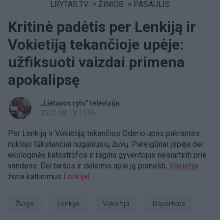
LRYTAS.TV
>
ŽINIOS
>
PASAULIS
Kritinė padėtis per Lenkiją ir
Vokietiją tekančioje upėje:
užfiksuoti vaizdai primena
apokalipsę
„Lietuvos ryto“ televizija
2022-08-13 13:06
Per Lenkiją ir Vokietiją tekančios Oderio upės pakrantes
nuklojo tūkstančiai nugaišusių žuvų. Pareigūnai įspėja dėl
ekologinės katastrofos ir ragina gyventojus nesiartinti prie
vandens. Dėl taršos ir delsimo apie ją pranešti,
Vokietija
žeria kaltinimus
Lenkijai.
žuvys
Lenkija
Vokietija
Reporteris