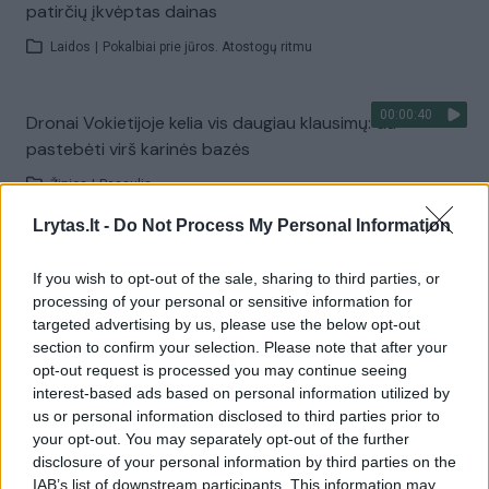
patirčių įkvėptas dainas
Laidos
|
Pokalbiai prie jūros. Atostogų ritmu
00:00:40
Dronai Vokietijoje kelia vis daugiau klausimų: du
pastebėti virš karinės bazės
Žinios
|
Pasaulis
Lrytas.lt -
Do Not Process My Personal Information
Visi įrašai
If you wish to opt-out of the sale, sharing to third parties, or
processing of your personal or sensitive information for
targeted advertising by us, please use the below opt-out
Žiūrimiausi įrašai
section to confirm your selection. Please note that after your
opt-out request is processed you may continue seeing
interest-based ads based on personal information utilized by
us or personal information disclosed to third parties prior to
00:00:30
Vaizdai iš tragiškos avarijos Vilniaus r.: dviejų moterų ir
your opt-out. You may separately opt-out of the further
disclosure of your personal information by third parties on the
vaiko gyvybių išgelbėti nepavyko
IAB’s list of downstream participants. This information may