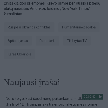
žiniasklaidos priemonės. Kijevo srityje per Rusijos pajėgų
ataką nušautas Amerikos leidinio „New York Times“
žurnalistas.
Rusijos ir Ukrainos konfliktas
Humanitarinė pagalba
apšaudymas
Reporteris
tik Lrytas.TV
karas Ukrainoje
Naujausi įrašai
00:02:40
Nors teigė, kad šaudmenų pakankamai – Ukrainai
„Patriot“ D. Trumpas skirti nenori: raketų mes norime