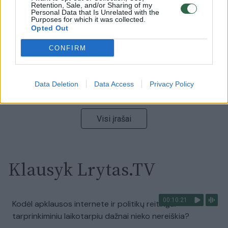
vaizdas pribloškia
Retention, Sale, and/or Sharing of my
Personal Data that Is Unrelated with the
Purposes for which it was collected.
Žinios
|
Lietuvos diena
Opted Out
CONFIRM
00:15:54
V. Zalužno pasisakymą laiko bandymu įsitvirtinti
Ukrainos politikoje: jis yra neteisus
Data Deletion
Data Access
Privacy Policy
Laidos
|
Nauja diena
Visi įrašai
Klausyk Lrytas.TV
00:10:21
Kodėl apklausos internete ir politikų reitingai
tarprinkiminiu laikotarpiu dažnai nieko nereiškia?