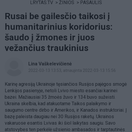
LRYTAS.TV
>
ŽINIOS
>
PASAULIS
Rusai be gailesčio taikosi į
humanitarinius koridorius:
šaudo į žmones ir juos
vežančius traukinius
Lina Vaškelevičienė
2022-03-13 13:53
, atnaujinta 2022-03-13 15:56
Karinę agresiją Ukrainoje tęsiančios Rusijos pajėgos smogė
Lenkijos pasienyje, netoli Lvivo miesto esančiai karinei
bazei. Mažiausiai 35 žmoės žuvo ir 134 buvo sužeisti.
Ukraina skelbia, kad atakuotame Taikos palaikymo ir
saugumo centre dirbo ir Amerikos, ir Kanados instruktoriai. Į
bazę paleista daugiau nei 30 Rusijos raketų. Ukrainos
vakaruose esantis Lvivas iki šiol laikytas saugiu. Savo
atstovybes ten perkėlė užsienio ambasados ir tarptautinės