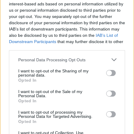
Visi įrašai
interest-based ads based on personal information utilized by
us or personal information disclosed to third parties prior to
your opt-out. You may separately opt-out of the further
disclosure of your personal information by third parties on the
Žiūrimiausi įrašai
IAB’s list of downstream participants. This information may
also be disclosed by us to third parties on the
IAB’s List of
Downstream Participants
that may further disclose it to other
third parties.
00:00:30
Vaizdai iš tragiškos avarijos Vilniaus r.: dviejų moterų ir
Personal Data Processing Opt Outs
vaiko gyvybių išgelbėti nepavyko
I want to opt-out of the Sharing of my
Žinios
|
Lietuvos diena
personal data.
Opted In
00:00:57
Savaitės vidurys nusimato karštas: temperatūra kils iki
I want to opt-out of the Sale of my
Personal Data.
32 laipsnių šilumos
Opted In
Žinios
|
Orai
I want to opt-out of processing my
Personal Data for Targeted Advertising.
Opted In
00:00:59
Nufilmavo, kaip patvino Vilniaus Vakarinis aplinkkelis:
I want to opt-out of Collection, Use,