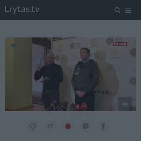
Paremkite Ukrainą