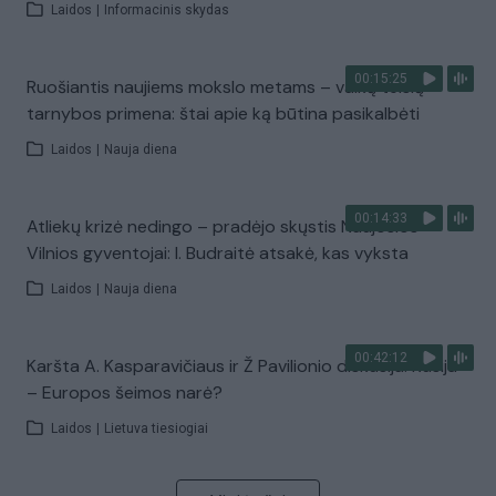
Laidos
|
Informacinis skydas
00:15:25
Ruošiantis naujiems mokslo metams – vaikų teisių
tarnybos primena: štai apie ką būtina pasikalbėti
Laidos
|
Nauja diena
00:14:33
Atliekų krizė nedingo – pradėjo skųstis Naujosios
Vilnios gyventojai: I. Budraitė atsakė, kas vyksta
Laidos
|
Nauja diena
00:42:12
Karšta A. Kasparavičiaus ir Ž Pavilionio diskusija: Rusija
– Europos šeimos narė?
Laidos
|
Lietuva tiesiogiai