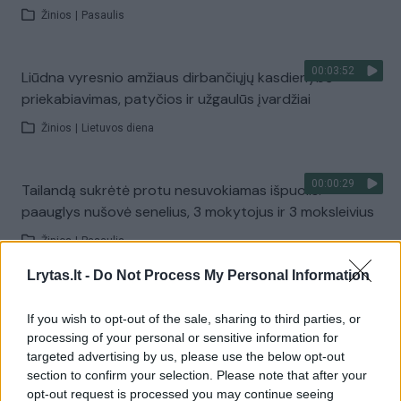
Žinios
|
Pasaulis
00:03:52
Liūdna vyresnio amžiaus dirbančiųjų kasdienybė –
priekabiavimas, patyčios ir užgaulūs įvardžiai
Žinios
|
Lietuvos diena
00:00:29
Tailandą sukrėtė protu nesuvokiamas išpuolis:
paauglys nušovė senelius, 3 mokytojus ir 3 moksleivius
Žinios
|
Pasaulis
Lrytas.lt -
Do Not Process My Personal Information
00:02:08
Aukštaitijos pučiamųjų orkestras Nyderlanduose
If you wish to opt-out of the sale, sharing to third parties, or
apgynė čempionų vardą
processing of your personal or sensitive information for
Žinios
|
Lietuvos diena
targeted advertising by us, please use the below opt-out
section to confirm your selection. Please note that after your
opt-out request is processed you may continue seeing