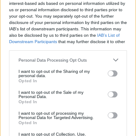
Visi įrašai
interest-based ads based on personal information utilized by
us or personal information disclosed to third parties prior to
your opt-out. You may separately opt-out of the further
disclosure of your personal information by third parties on the
Žiūrimiausi įrašai
IAB’s list of downstream participants. This information may
also be disclosed by us to third parties on the
IAB’s List of
Downstream Participants
that may further disclose it to other
third parties.
00:00:30
Vaizdai iš tragiškos avarijos Vilniaus r.: dviejų moterų ir
Personal Data Processing Opt Outs
vaiko gyvybių išgelbėti nepavyko
Žinios
|
Lietuvos diena
I want to opt-out of the Sharing of my
personal data.
Opted In
00:00:57
Savaitės vidurys nusimato karštas: temperatūra kils iki
I want to opt-out of the Sale of my
Personal Data.
32 laipsnių šilumos
Opted In
Žinios
|
Orai
I want to opt-out of processing my
Personal Data for Targeted Advertising.
Opted In
00:15:54
V. Zalužno pasisakymą laiko bandymu įsitvirtinti
I want to opt-out of Collection, Use,