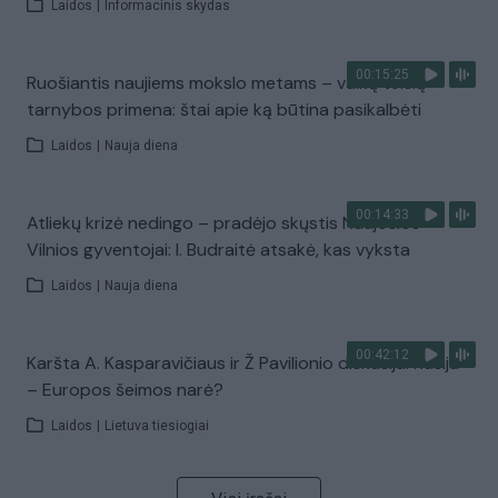
Laidos
|
Informacinis skydas
00:15:25
Ruošiantis naujiems mokslo metams – vaikų teisių
tarnybos primena: štai apie ką būtina pasikalbėti
Laidos
|
Nauja diena
00:14:33
Atliekų krizė nedingo – pradėjo skųstis Naujosios
Vilnios gyventojai: I. Budraitė atsakė, kas vyksta
Laidos
|
Nauja diena
00:42:12
Karšta A. Kasparavičiaus ir Ž Pavilionio diskusija: Rusija
– Europos šeimos narė?
Laidos
|
Lietuva tiesiogiai