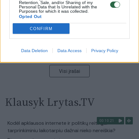
Ukrainos politikoje: jis yra neteisus
Retention, Sale, and/or Sharing of my
Personal Data that Is Unrelated with the
Purposes for which it was collected.
Laidos
|
Nauja diena
Opted Out
CONFIRM
00:00:59
Nufilmavo, kaip patvino Vilniaus Vakarinis aplinkkelis:
vaizdas pribloškia
Data Deletion
Data Access
Privacy Policy
Žinios
|
Lietuvos diena
Visi įrašai
Klausyk Lrytas.TV
00:10:21
Kodėl apklausos internete ir politikų reitingai
tarprinkiminiu laikotarpiu dažnai nieko nereiškia?