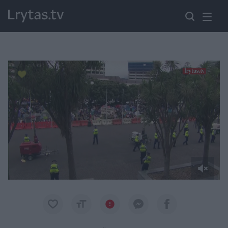
Paremkite Ukrainą