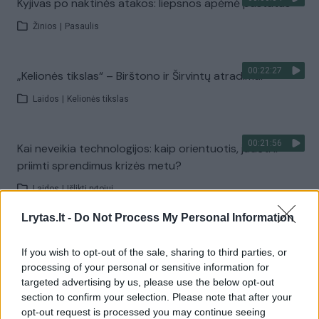
Kyjivas po naktinės atakos: liepsnos apėmė pastatus
Žinios
|
Pasaulis
00:22:27
„Kelionės tikslas“ – Birštono ir Širvintų atradimai
Laidos
|
Kelionės tikslas
00:21:56
Kai neveikia technologijos: kaip orientuotis, judėti ir
priimti sprendimus krizės metu?
Laidos
|
Išlikti rytojui
Lrytas.lt -
Do Not Process My Personal Information
00:02:40
Nors teigė, kad šaudmenų pakankamai – Ukrainai
If you wish to opt-out of the sale, sharing to third parties, or
„Patriot“ D. Trumpas skirti nenori: raketų mes norime
processing of your personal or sensitive information for
Žinios
|
Pasaulis
targeted advertising by us, please use the below opt-out
section to confirm your selection. Please note that after your
opt-out request is processed you may continue seeing