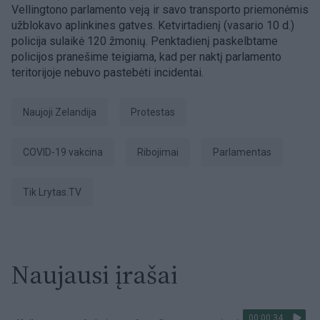
Vellingtono parlamento veją ir savo transporto priemonėmis
užblokavo aplinkines gatves. Ketvirtadienį (vasario 10 d.)
policija sulaikė 120 žmonių. Penktadienį paskelbtame
policijos pranešime teigiama, kad per naktį parlamento
teritorijoje nebuvo pastebėti incidentai.
Naujoji Zelandija
Protestas
COVID-19 vakcina
ribojimai
parlamentas
tik Lrytas.TV
Naujausi įrašai
00:00:34