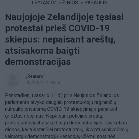
LRYTAS.TV
>
ŽINIOS
>
PASAULIS
Naujojoje Zelandijoje tęsiasi
protestai prieš COVID-19
skiepus: nepaisant areštų,
atsisakoma baigti
demonstracijas
„Reuters“
2022-02-11 09:05
Penktadienį (vasario 11 d.) prie Naujosios Zelandijos
parlamento atvyko daugiau protestuotojų raginančių
nutraukti privalomą COVID-19 skiepijimą ir panaikinti
griežtus ribojimus. Nepaisant policijos areštų,
protestuotojai atsisakė baigti demonstracijas. Jau kelios
dienos, kai tūkstančiai protestuotojų, įkvėpti sunkvežimių
vairuotojų demonstracijų Kanadoje, užėmė sostinės